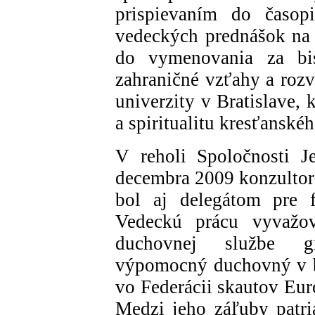
prispievaním do časop
vedeckých prednášok na
do vymenovania za bi
zahraničné vzťahy a rozv
univerzity v Bratislave, 
a spiritualitu kresťansk
V reholi Spoločnosti J
decembra 2009 konzultoro
bol aj delegátom pre f
Vedeckú prácu vyvažo
duchovnej službe gr
výpomocný duchovný v br
vo Federácii skautov Eur
Medzi jeho záľuby patri