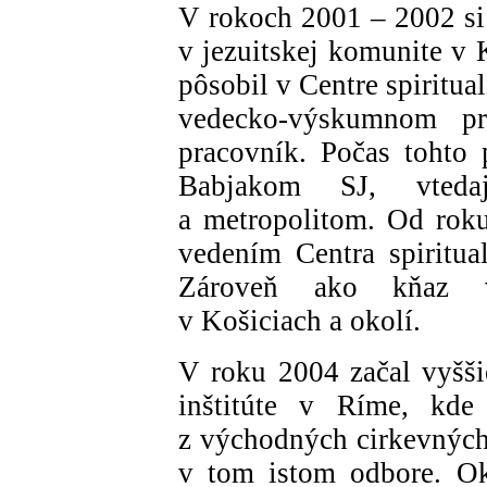
V rokoch 2001 – 2002 si
v jezuitskej komunite v 
pôsobil v Centre spiritu
vedecko-výskumnom p
pracovník. Počas tohto
Babjakom SJ, vtedaj
a metropolitom. Od rok
vedením Centra spiritu
Zároveň ako kňaz vy
v Košiciach a okolí.
V roku 2004 začal vyšš
inštitúte v Ríme, kde
z východných cirkevných 
v tom istom odbore. Ok