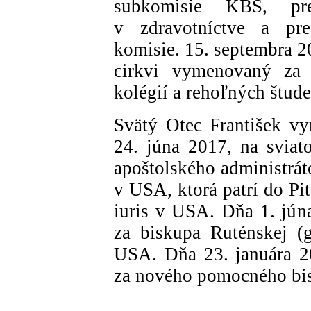
subkomisie KBS, pr
v zdravotníctve a pred
komisie. 15. septembra 
cirkvi vymenovaný za v
kolégií a rehoľných štud
Svätý Otec František v
24. júna 2017, na sviato
apoštolského administrát
v USA, ktorá patrí do Pit
iuris v USA. Dňa 1. jún
za biskupa Ruténskej (g
USA. Dňa 23. januára 2
za nového pomocného bisk