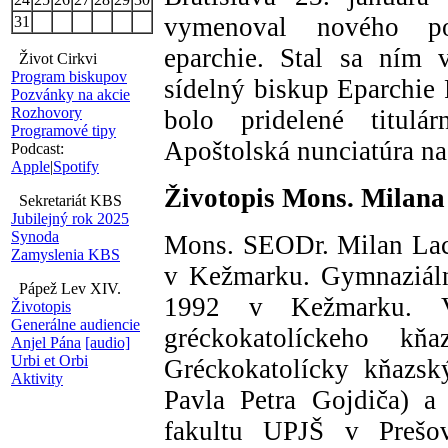
vymenoval nového po
31
eparchie. Stal sa ním 
Život Cirkvi
Program biskupov
sídelný biskup Eparchie
Pozvánky na akcie
Rozhovory
bolo pridelené titulár
Programové tipy
Apoštolská nunciatúra na
Podcast:
Apple
|
Spotify
Životopis Mons. Milana
Sekretariát KBS
Jubilejný rok 2025
Synoda
Mons. SEODr. Milan Lac
Zamyslenia KBS
v Kežmarku. Gymnaziáln
Pápež Lev XIV.
1992 v Kežmarku. 
Životopis
Generálne audiencie
gréckokatolíckeho kň
Anjel Pána
[audio]
Urbi et Orbi
Gréckokatolícky kňazsk
Aktivity
Pavla Petra Gojdiča) a
fakultu UPJŠ v Prešov