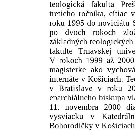
teologická fakulta Pre
tretieho ročníka, cítiac
roku 1995 do noviciátu S
po dvoch rokoch zlo
základných teologických 
fakulte Trnavskej univ
V rokoch 1999 až 2000 
magisterke ako vychová
internáte v Košiciach. T
v Bratislave v roku 20
eparchiálneho biskupa v
11. novembra 2000 di
vysviacku v Katedrál
Bohorodičky v Košicia