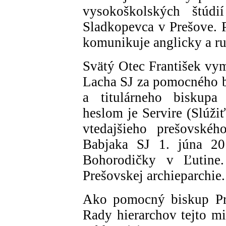
vysokoškolských štúd
Sladkopevca v Prešove. P
komunikuje anglicky a ru
Svätý Otec František vym
Lacha SJ za pomocného b
a titulárneho biskupa
heslom je Servire (Slúži
vtedajšieho prešovskéh
Babjaka SJ 1. júna 201
Bohorodičky v Ľutine.
Prešovskej archieparchie.
Ako pomocný biskup Pre
Rady hierarchov tejto mi