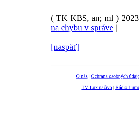
( TK KBS, an; ml )
2023
na chybu v správe
|
[naspäť]
O nás
|
Ochrana osobných údaj
TV Lux naživo
|
Rádio Lum