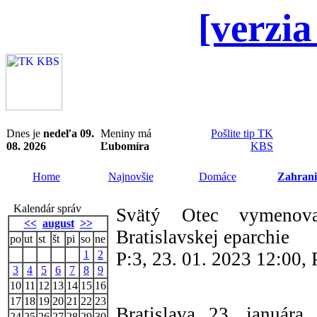
[verzia
Dnes je
nedeľa 09.
Meniny má
Pošlite tip TK
08. 2026
Ľubomíra
KBS
Home
Najnovšie
Domáce
Zahrani
Kalendár správ
Svätý Otec vymenov
<<
august
>>
Bratislavskej eparchie
po
ut
st
št
pi
so
ne
1
2
P:3, 23. 01. 2023 12:00,
3
4
5
6
7
8
9
10
11
12
13
14
15
16
17
18
19
20
21
22
23
Bratislava 23. január
24
25
26
27
28
29
30