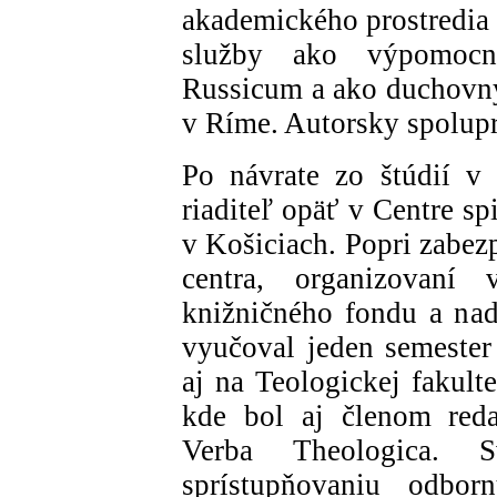
akademického prostredia 
služby ako výpomocný
Russicum a ako duchovný
v Ríme. Autorsky spolup
Po návrate zo štúdií v
riaditeľ opäť v Centre s
v Košiciach. Popri zabe
centra, organizovaní 
knižničného fondu a nad
vyučoval jeden semester
aj na Teologickej fakult
kde bol aj členom reda
Verba Theologica. S
sprístupňovaniu odborn