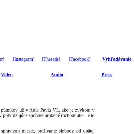
er]
[Instagram]
[Threads]
[Facebook]
Vyhľadávanie
Video
Audio
Press
ec pútnikov už v Aule Pavla VI., ako je zvykom v
 potvrdzujúce správne urobené rozhodnutie. Je to
 správnom mieste, prežívanie slobody od upätej