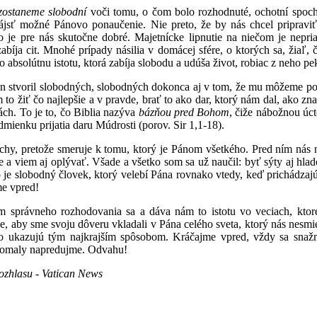
zostaneme slobodní
voči tomu, o čom bolo rozhodnuté, ochotní spoch
jsť možné Pánovo ponaučenie. Nie preto, že by nás chcel pripraviť 
 je pre nás skutočne dobré. Majetnícke lipnutie na niečom je nepriat
zabíja cit. Mnohé prípady násilia v domácej sfére, o ktorých sa, žia
 absolútnu istotu, ktorá zabíja slobodu a udúša život, robiac z neho pe
n stvoril slobodných, slobodných dokonca aj v tom, že mu môžeme po
 žiť čo najlepšie a v pravde, brať to ako dar, ktorý nám dal, ako zna
ách. To je to, čo Biblia nazýva
bázňou pred Bohom
, čiže nábožnou úc
dmienku prijatia daru Múdrosti (porov. Sir 1,1-18).
rachy, pretože smeruje k tomu, ktorý je Pánom všetkého. Pred ním nás 
ne a viem aj oplývať. Všade a všetko som sa už naučil: byť sýty aj hl
 je slobodný človek, ktorý velebí Pána rovnako vtedy, keď prichádzajú
me vpred!
om správneho rozhodovania sa a dáva nám to istotu vo veciach, kto
 je, aby sme svoju dôveru vkladali v Pána celého sveta, ktorý nás nes
o ukazujú tým najkrajším spôsobom. Kráčajme vpred, vždy sa snažme
 pomaly napredujme. Odvahu!
rozhlasu - Vatican News