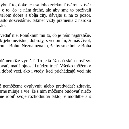
ybniť to, dokonca sa toho zrieknuť tvárou v tvár
o to, čo je nám drahé, ale aby sme to prežívali
eľom dobra a ubíja city, dávajte si na to pozor.
ľ, často dozvedáme, takmer vždy pramenia z nároku
klo.
vedať nie. Ponúknuť mu to, čo je nám najdrahšie,
k jeho nezištnej dobroty, s vedomím, že náš život,
tou k Bohu. Neznamená to, že by sme boli z Boha
nič nemôže vyrušiť. To je tá úžasná skúsenosť sv.
adovať, mať hojnosť i núdzu trieť. Všetko môžem v
 dobré veci, ako i vtedy, keď prichádzajú veci nie
ré nemôžeme ovplyvniť alebo predvídať: zdravie,
mierne miluje a vie, že s ním môžeme budovať niečo
 robiť svoje rozhodnutia takto, v modlitbe a s