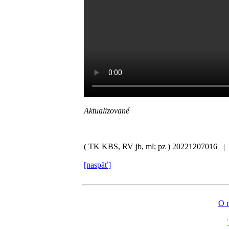
_
Aktualizované
( TK KBS, RV jb, ml; pz )
20221207016 
[naspäť]
O 