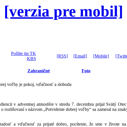
[verzia pre mobil]
Pošlite tip TK
[RSS]
[Email]
[Mobile]
[Twitt
KBS
Zahraničné
Foto
brej voľby je pokoj, vďačnosť a sloboda
diencii v adventnej atmosfére v stredu 7. decembra prijal Svätý Ot
o rozlišovaní s názvom „Potvrdenie dobrej voľby“ sa zameral na znaky
adosť a vďačnosť za prijaté dobro, pocítenie, že sme v živote na