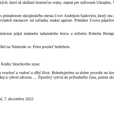
kých, ktorí sú skúšaní krutosťou vojny, najmä pre sužovanú Ukrajinu. 
tol s primátorom ukrajinského mesta Ľvov Andrijom Sadovým, ktorý mu 
eviatich mesiacov od začiatku ruskej agresie. Primátor Ľvova pápežo
enciou prijal známeho talianskeho herca a režiséra Roberta Benign
išiel na Námestie sv. Petra pozrieť betlehem.
z Knihy Sirachovho syna:
veselosť a radosť a dlhý život.
Bohabojnému sa dobre povedie na konc
oj a výkvet zdravia. ... Trpezlivý vytrvá do príhodného času, potom d
ní, 7. decembra 2022