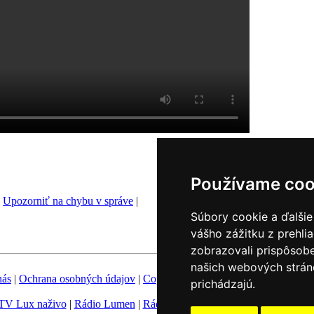
Používame coo
|
Upozorniť na chybu v správe
|
Súbory cookie a ďalšie
vášho zážitku z prehli
zobrazovali prispôsobe
našich webových stráno
nás
|
Ochrana osobných údajov
|
Copyright
|
Fotobanka
|
Hovorca KBS
prichádzajú.
TV Lux naživo
|
Rádio Lumen
|
Rádio Vatikán
|
SSV
|
Katolícke novin