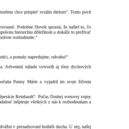
torému chce prispieť svojím dielom“. Tento pocit
rovnané. Podobne človek spozná, že našiel to, čo
právnu hierarchiu dôležitosti a dokáže to prežívať
správne rozhodnutie.“
 srdci, a pomaly napredujme, odvahu!“
ia. Adventnú náladu vytvorili aj tóny dychových
čatia Panny Márie a vyjadril im svoje žičenia
Operácie Reinhardt“. Počas Druhej svetovej vojny
dalosť inšpiruje všetkých z nás k rozhodnutiam a
dvážni v presadzovaní hodnôt ducha. U nej, našej