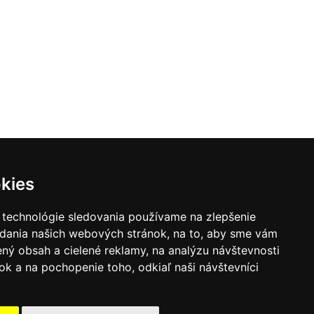
kies
 technológie sledovania používame na zlepšenie
adania našich webových stránok, na to, aby sme vám
ný obsah a cielené reklamy, na analýzu návštevnosti
k a na pochopenie toho, odkiaľ naši návštevníci
|
Zoznam hovorcov diecéz
y
|
Výveska
|
Do kostola