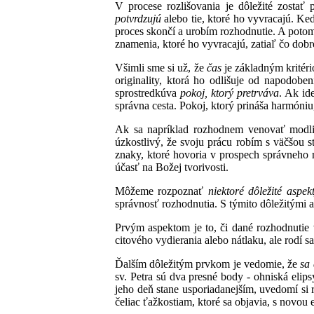
V procese rozlišovania je dôležité zostať
potvrdzujú
alebo tie, ktoré ho vyvracajú. Ke
proces skončí a urobím rozhodnutie. A potom 
znamenia, ktoré ho vyvracajú, zatiaľ čo dobr
Všimli sme si už, že
čas
je základným kritér
originality, ktorá ho odlišuje od napodob
sprostredkúva
pokoj, ktorý pretrváva
. Ak id
správna cesta. Pokoj, ktorý prináša harmóniu,
Ak sa napríklad rozhodnem venovať modlit
úzkostlivý, že svoju prácu robím s väčšou s
znaky, ktoré hovoria v prospech správneho 
účasť na Božej tvorivosti.
Môžeme rozpoznať
niektoré dôležité aspek
správnosť rozhodnutia. S týmito dôležitými as
Prvým aspektom je to, či dané rozhodnuti
citového vydierania alebo nátlaku, ale rodí s
Ďalším dôležitým prvkom je vedomie, že
sa 
sv. Petra sú dva presné body - ohniská elip
jeho deň stane usporiadanejším, uvedomí si r
čeliac ťažkostiam, ktoré sa objavia, s novou 