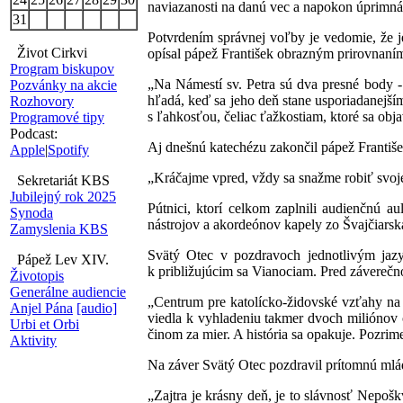
naviazanosti na danú vec a napokon úprimn
31
Potvrdením správnej voľby je vedomie, že j
Život Cirkvi
opísal pápež František obrazným prirovnaní
Program biskupov
„Na Námestí sv. Petra sú dva presné body -
Pozvánky na akcie
hľadá, keď sa jeho deň stane usporiadanejším
Rozhovory
s ľahkosťou, čeliac ťažkostiam, ktoré sa obja
Programové tipy
Podcast:
Aj dnešnú katechézu zakončil pápež Františ
Apple
|
Spotify
„Kráčajme vpred, vždy sa snažme robiť svoje
Sekretariát KBS
Jubilejný rok 2025
Pútnici, ktorí celkom zaplnili audienčnú a
Synoda
nástrojov a akordeónov kapely zo Švajčiarsk
Zamyslenia KBS
Svätý Otec v pozdravoch jednotlivým jazy
Pápež Lev XIV.
k približujúcim sa Vianociam. Pred záverečn
Životopis
Generálne audiencie
„Centrum pre katolícko-židovské vzťahy na 
Anjel Pána
[audio]
viedla k vyhladeniu takmer dvoch miliónov 
Urbi et Orbi
činom za mier. A história sa opakuje. Pozrime
Aktivity
Na záver Svätý Otec pozdravil prítomnú mlád
„Zajtra je krásny deň, je to slávnosť Nepo