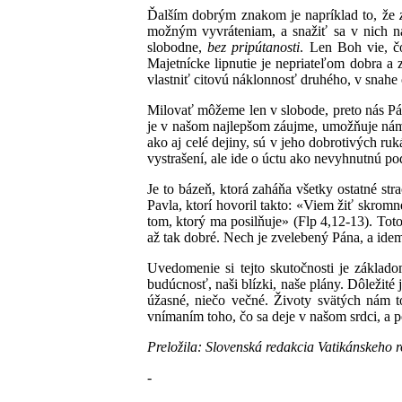
Ďalším dobrým znakom je napríklad to, že
možným vyvráteniam, a snažiť sa v nich ná
slobodne,
bez pripútanosti
. Len Boh vie, čo
Majetnícke lipnutie je nepriateľom dobra a 
vlastniť citovú náklonnosť druhého, v snahe o
Milovať môžeme len v slobode, preto nás Pá
je v našom najlepšom záujme, umožňuje nám to
ako aj celé dejiny, sú v jeho dobrotivých ruk
vystrašení, ale ide o úctu ako nevyhnutnú po
Je to bázeň, ktorá zaháňa všetky ostatné st
Pavla, ktorí hovoril takto: «Viem žiť skrom
tom, ktorý ma posilňuje» (Flp 4,12-13). Toto
až tak dobré. Nech je zvelebený Pána, a ide
Uvedomenie si tejto skutočnosti je základ
budúcnosť, naši blízki, naše plány. Dôležité
úžasné, niečo večné. Životy svätých nám t
vnímaním toho, čo sa deje v našom srdci, a
Preložila: Slovenská redakcia Vatikánskeho 
-