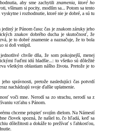
zhodnutia, aby sme zachytili
znamenia, ktoré ho
ti, všímam si pocity, modlím sa... Potom sa tento
vyskytne i rozhodnutie, ktoré nie je dobré, a sú tu
 jediný je Pánom času: čas je znakom záruky jeho
stických znakov dobrého ducha je skutočnosť, že
trvá, je to dobré znamenie a naznačuje, že to bola
o si doň vstúpil.
ednotlivé chvíle dňa, že som pokojnejší, menej
ckými ľuďmi idú hladšie...: to všetko sú dôležité
va všetkým oblastiam nášho života. Pretože je to
e
jeho správnosti, pretože nasledujúci čas potvrdí
teraz nachádzajú svoje ďalšie uplatnenie.
sť voči mne. Nerodí sa zo strachu, nerodí sa z
žívaniu vzťahu s Pánom.
torému chceme prispieť svojím dielom. Na Námestí
bne človek spozná, že našiel to, čo hľadá, keď sa
chiu dôležitosti a dokáže to prežívať s ľahkosťou,
dnutie.