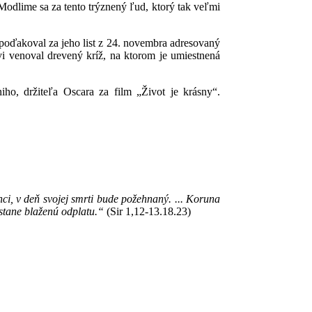
Modlime sa za tento trýznený ľud, ktorý tak veľmi
poďakoval za jeho list z 24. novembra adresovaný
vi venoval drevený kríž, na ktorom je umiestnená
iho, držiteľa Oscara za film „Život je krásny“.
i, v deň svojej smrti bude požehnaný. ... Koruna
ostane blaženú odplatu.“
(Sir 1,12-13.18.23)