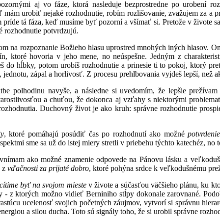
 pozornými aj vo fáze, ktorá nasleduje bezprostredne po urobení ro
ď mám urobiť nejaké rozhodnutie, robím rozlišovanie, zvažujem za a pro
príde tá fáza, keď musíme byť pozorní a všímať si. Pretože v živote sa 
é rozhodnutie potvrdzujú.
iom na rozpoznanie Božieho hlasu uprostred mnohých iných hlasov. On
enín, ktoré hovoria v jeho mene, no neúspešne. Jedným z charakteri
eš do hĺbky, potom urobíš rozhodnutie a prinesie ti to pokoj, ktorý pre
 jednotu, zápal a horlivosť. Z procesu prehlbovania vyjdeš lepší, než ak
be polhodinu navyše, a následne si uvedomím, že lepšie prežívam j
tarostlivosťou a chuťou, že dokonca aj vzťahy s niektorými problemati
rozhodnutia. Duchovný život je ako kruh: správne rozhodnutie prospie
ty
, ktoré pomáhajú posúdiť čas po rozhodnutí ako možné
potvrdeni
pektmi sme sa už do istej miery stretli v priebehu týchto katechéz, no 
e vnímam ako možné znamenie odpovede na Pánovu lásku a veľkodušno
a z
vďačnosti za prijaté dobro
, ktoré pohýna srdce k veľkodušnému pre
cítime byť na svojom mieste
v živote a súčasťou väčšieho plánu, ku k
sy - z ktorých možno vidieť Berniniho stĺpy dokonale zarovnané. Podo
astúcu ucelenosť svojich početných záujmov, vytvorí si správnu hierar
energiou a silou ducha. Toto sú signály toho, že si urobil správne rozho