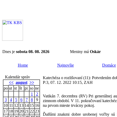
Dnes je
sobota 08. 08. 2026
Meniny má
Oskár
Home
Najnovšie
Domáce
Kalendár správ
Katechéza o rozlišovaní (11): Potvrdením do
<<
august
>>
P:3, 07. 12. 2022 10:15, ZAH
po
ut
st
št
pi
so
ne
1
2
Vatikán 7. decembra (RV) Pri generálnej au
3
4
5
6
7
8
9
zimnom období. V 11. pokračovaní katechéz 
10
11
12
13
14
15
16
na prvom mieste trvácny pokoj.
17
18
19
20
21
22
23
Ďalšími znakmi dobre urobenej voľby sú r
24
25
26
27
28
29
30