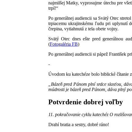
najmilšej Matky, vyprosujme útechu pre všet
trpí!“
Po generálnej audiencii sa Svätý Otec stre
trpiacemu ukrajinskému ľudu pri uplynutí d
črepina, vytiahnutá z tela obete vojny.
Svätý Otec dnes ešte pred generálnou audi
(
Fotogaléria FB
)
Po generálnej audiencii si pápež František pr
-
Úvodom ku katechéze bolo biblické čítanie 
„Bázeň pred Pánom plní srdce slasťou, dáva 
múdrosti je bázeň pred Pánom, dáva plný pok
Potvrdenie dobrej voľby
11. pokračovanie cyklu katechéz O rozlišova
Drahí bratia a sestry, dobré ráno!