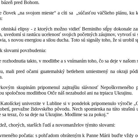
á bázeň pred Bohom.
e človek „na svojom mieste“ a cíti sa „súčasťou väčšieho plánu, ku k
m:
 ohniská elipsy - z ktorých možno vidieť Berniniho stĺpy dokonale za
, uvedomí si rastúcu ucelenosť svojich početných záujmov, vytvorí si s
via, s novou energiou a silou ducha. Toto sú signály toho, že si urobil 
ek slovami povzbudenia:
 rozhodnutia takto, v modlitbe a s vnímaním toho, čo sa deje v našom
ulu, mali pred očami guatemalský betlehem umiestnený na okraji pód
a.
kovým skupinám pripomenul zajtrajšiu slávnosť Nepoškvrneného po
ou spoločnou modlitbou Otče náš nezabudol ani na trpiacu Ukrajinu.
Katolíckej univerzite v Lubline si v pondelok pripomenulo výročie „
obetí, prevažne židovského pôvodu. Nech spomienka na túto strašnú u
 sa teraz, čo sa deje na Ukrajine. Modlime sa za pokoj.“
ež, chorých, starších ľudí a novomanželov týmito slovami:
škvrneného počatia: s pohľadom obráteným k Panne Márii buďte vždy o