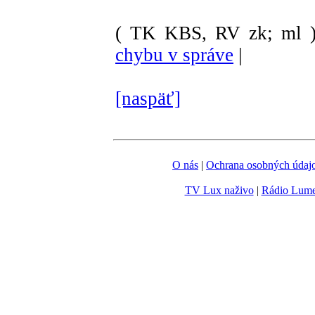
( TK KBS, RV zk; ml 
chybu v správe
|
[naspäť]
O nás
|
Ochrana osobných údaj
TV Lux naživo
|
Rádio Lum