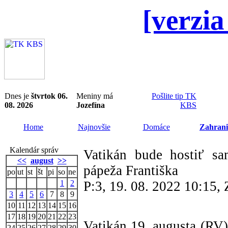
[verzia
Dnes je
štvrtok 06.
Meniny má
Pošlite tip TK
08. 2026
Jozefína
KBS
Home
Najnovšie
Domáce
Zahrani
Kalendár správ
Vatikán bude hostiť sa
<<
august
>>
pápeža Františka
po
ut
st
št
pi
so
ne
1
2
P:3, 19. 08. 2022 10:15
3
4
5
6
7
8
9
10
11
12
13
14
15
16
17
18
19
20
21
22
23
Vatikán 19. augusta (RV)
24
25
26
27
28
29
30