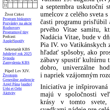
a septembra uskutoční s
31
umelcov z celého sveta s
Život Cirkvi
Program biskupov
časti programu prisľúbil
Pozvánky na akcie
Rozhovory
prvého Vitae samitu, k
Programové tipy
Nadácia Vitae, bude v dň
Podcast:
Apple
|
Spotify
Pia IV. vo Vatikánskych 
Sekretariát KBS
hľadať spôsoby, ako pro
Jubilejný rok 2025
Synoda
zábavy spustiť kultúrnu 
Zamyslenia KBS
dobro, univerzálne ho
Pápež Lev XIV.
i napriek vzájomným roz
Životopis
Generálne audiencie
Anjel Pána
[audio]
Iniciatíva je inšpirovan
Urbi et Orbi
majú v spoločnosti veľ
Aktivity
krásy v tomto svete, 
svedkami nádeje pre cel