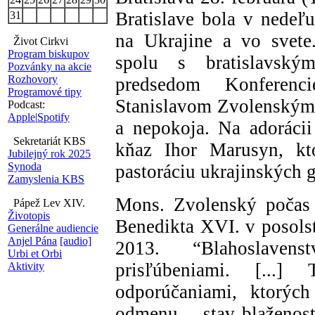
Bratislave bola v nedeľ
31
na Ukrajine a vo svete.
Život Cirkvi
Program biskupov
spolu s bratislavský
Pozvánky na akcie
Rozhovory
predsedom Konferenc
Programové tipy
Stanislavom Zvolenským v
Podcast:
Apple
|
Spotify
a nepokoja. Na adorácii
Sekretariát KBS
kňaz Ihor Marusyn, kt
Jubilejný rok 2025
Synoda
pastoráciu ukrajinských 
Zamyslenia KBS
Mons. Zvolenský počas 
Pápež Lev XIV.
Životopis
Benedikta XVI. v posols
Generálne audiencie
Anjel Pána
[audio]
2013. “Blahoslaven
Urbi et Orbi
prisľúbeniami. [...
Aktivity
odporúčaniami, ktorých
odmenu – stav blaženost