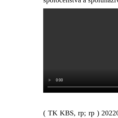
spoločenstva a spolunaží
( TK KBS, rp; rp )
202