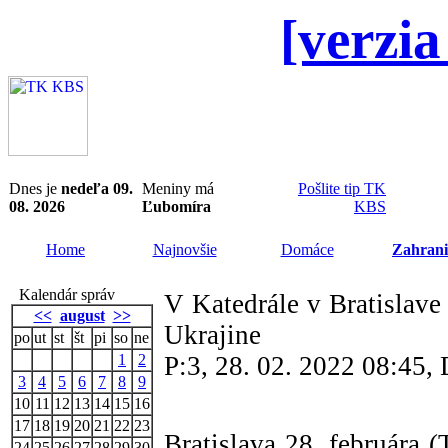
[verzia
Dnes je
nedeľa 09.
Meniny má
Pošlite tip TK
08. 2026
Ľubomíra
KBS
Home
Najnovšie
Domáce
Zahrani
Kalendár správ
V Katedrále v Bratislave
<<
august
>>
Ukrajine
po
ut
st
št
pi
so
ne
1
2
P:3, 28. 02. 2022 08:45
3
4
5
6
7
8
9
10
11
12
13
14
15
16
17
18
19
20
21
22
23
Bratislava 28. februára 
24
25
26
27
28
29
30