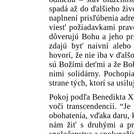
spadá až do ďalšieho živ
naplnení prisľúbenia adr
viesť požiadavkami pravd
dôverujú Bohu a jeho pri
zdajú byť naivní alebo 
hovorí, že nie iba v ďalš
sú Božími deťmi a že Bo
nimi solidárny. Pochopia
strane tých, ktorí sa usil
Pokoj podľa Benedikta X
voči transcendencii. “J
obohatenia, vďaka daru,
nám žiť s druhými a pr