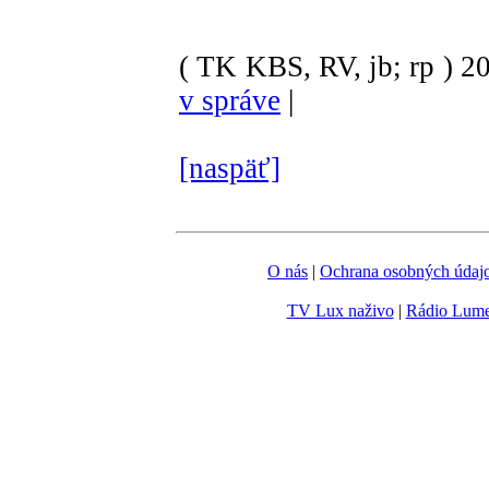
( TK KBS, RV, jb; rp )
2
v správe
|
[naspäť]
O nás
|
Ochrana osobných údaj
TV Lux naživo
|
Rádio Lum