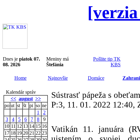
[verzia
Dnes je
piatok 07.
Meniny má
Pošlite tip TK
08. 2026
Štefánia
KBS
Home
Najnovšie
Domáce
Zahrani
Kalendár správ
Sústrasť pápeža s obeťam
<<
august
>>
P:3, 11. 01. 2022 12:40
po
ut
st
št
pi
so
ne
1
2
3
4
5
6
7
8
9
10
11
12
13
14
15
16
Vatikán 11. januára (R
17
18
19
20
21
22
23
uistením o svojej duc
24
25
26
27
28
29
30