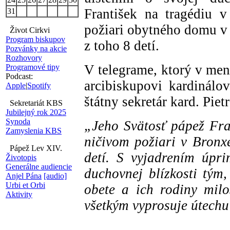
František na tragédiu v
31
požiari obytného domu v 
Život Cirkvi
Program biskupov
z toho 8 detí.
Pozvánky na akcie
Rozhovory
V telegrame, ktorý v me
Programové tipy
Podcast:
arcibiskupovi kardinál
Apple
|
Spotify
štátny sekretár kard. Piet
Sekretariát KBS
Jubilejný rok 2025
Synoda
„Jeho Svätosť pápež Fra
Zamyslenia KBS
ničivom požiari v Bronxe
Pápež Lev XIV.
detí. S vyjadrením úpri
Životopis
Generálne audiencie
duchovnej blízkosti tým,
Anjel Pána
[audio]
Urbi et Orbi
obete a ich rodiny mil
Aktivity
všetkým vyprosuje útechu