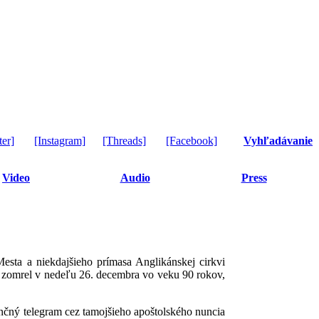
ter]
[Instagram]
[Threads]
[Facebook]
Vyhľadávanie
Video
Audio
Press
esta a niekdajšieho prímasa Anglikánskej cirkvi
ý zomrel v nedeľu 26. decembra vo veku 90 rokov,
lenčný telegram cez tamojšieho apoštolského nuncia