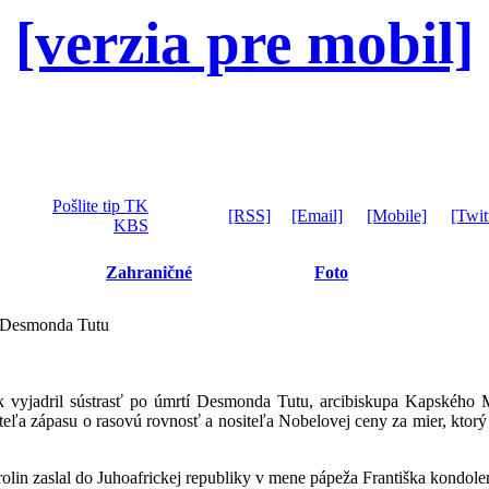
[verzia pre mobil]
Pošlite tip TK
[RSS]
[Email]
[Mobile]
[Twit
KBS
Zahraničné
Foto
u Desmonda Tutu
 vyjadril sústrasť po úmrtí Desmonda Tutu, arcibiskupa Kapského M
teľa zápasu o rasovú rovnosť a nositeľa Nobelovej ceny za mier, ktor
arolin zaslal do Juhoafrickej republiky v mene pápeža Františka kondo