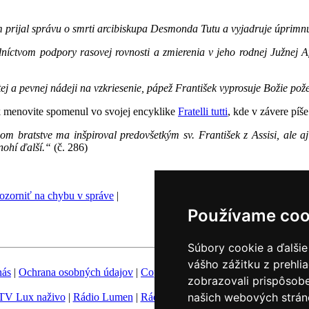
prijal správu o smrti arcibiskupa Desmonda Tutu a vyjadruje úprimnú 
dníctvom podpory rasovej rovnosti a zmierenia v jeho rodnej Južnej A
ej a pevnej nádeji na vzkriesenie, pápež František vyprosuje Božie pož
 menovite spomenul vo svojej encyklike
Fratelli tutti
, kde v závere píše
m bratstve ma inšpiroval predovšetkým sv. František z Assisi, ale aj ď
ohí ďalší.“
(č. 286)
zorniť na chybu v správe
|
Používame coo
Súbory cookie a ďalšie
vášho zážitku z prehli
nás
|
Ochrana osobných údajov
|
Copyright
|
Fotobanka
|
Hovorca KBS
zobrazovali prispôsobe
našich webových stráno
TV Lux naživo
|
Rádio Lumen
|
Rádio Vatikán
|
SSV
|
Katolícke novin