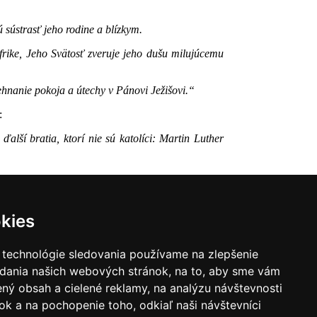
sústrasť jeho rodine a blízkym.
frike, Jeho Svätosť zveruje jeho dušu milujúcemu
ehnanie pokoja a útechy v Pánovi Ježišovi.“
:
alší bratia, ktorí nie sú katolíci: Martin Luther
kies
 technológie sledovania používame na zlepšenie
adania našich webových stránok, na to, aby sme vám
|
Zoznam hovorcov diecéz
ný obsah a cielené reklamy, na analýzu návštevnosti
k a na pochopenie toho, odkiaľ naši návštevníci
y
|
Výveska
|
Do kostola