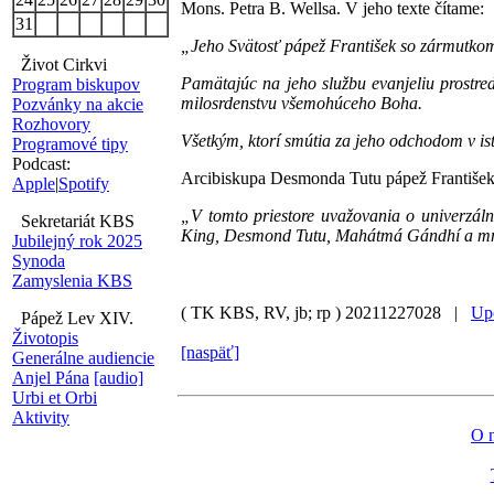
Mons. Petra B. Wellsa. V jeho texte čítame:
31
„Jeho Svätosť pápež František so zármutkom 
Život Cirkvi
Pamätajúc na jeho službu evanjeliu prostre
Program biskupov
milosrdenstvu všemohúceho Boha.
Pozvánky na akcie
Rozhovory
Všetkým, ktorí smútia za jeho odchodom v ist
Programové tipy
Podcast:
Arcibiskupa Desmonda Tutu pápež František
Apple
|
Spotify
„V tomto priestore uvažovania o univerzálno
Sekretariát KBS
King, Desmond Tutu, Mahátmá Gándhí a mn
Jubilejný rok 2025
Synoda
Zamyslenia KBS
( TK KBS, RV, jb; rp )
20211227028 |
Upo
Pápež Lev XIV.
Životopis
[naspäť]
Generálne audiencie
Anjel Pána
[audio]
Urbi et Orbi
Aktivity
O 