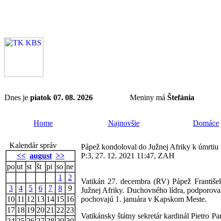
Dnes je
piatok 07. 08. 2026
Meniny má
Štefánia
Home
Najnovšie
Domáce
Kalendár správ
Pápež kondoloval do Južnej Afriky k úmrti
<<
august
>>
P:3, 27. 12. 2021 11:47, ZAH
po
ut
st
št
pi
so
ne
1
2
Vatikán 27. decembra (RV) Pápež František
3
4
5
6
7
8
9
Južnej Afriky. Duchovného lídra, podporova
10
11
12
13
14
15
16
pochovajú 1. januára v Kapskom Meste.
17
18
19
20
21
22
23
Vatikánsky štátny sekretár kardinál Pietro P
24
25
26
27
28
29
30