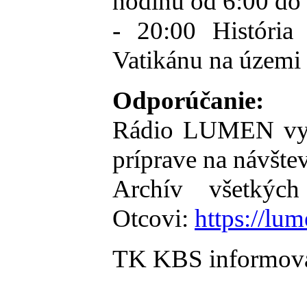
hodinu od 6:00 do
- 20:00 História
Vatikánu na územi
Odporúčanie:
Rádio LUMEN vysi
príprave na návšte
Archív všetkýc
Otcovi:
https://lu
TK KBS informova