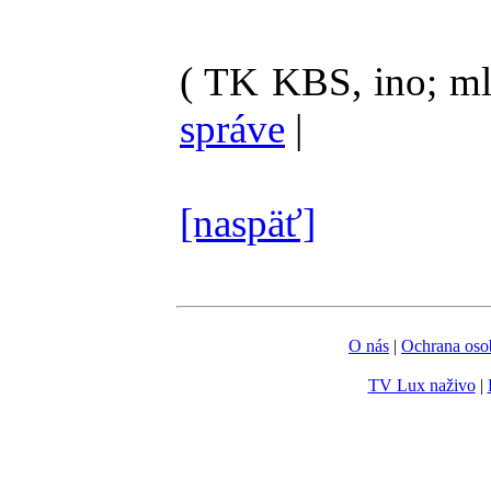
( TK KBS, ino; ml
správe
|
[naspäť]
O nás
|
Ochrana oso
TV Lux naživo
|