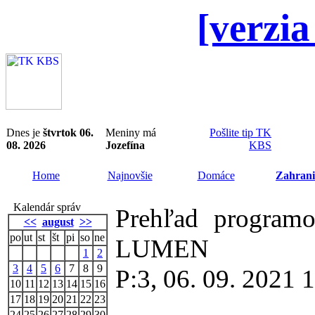
[verzia
Dnes je
štvrtok 06.
Meniny má
Pošlite tip TK
08. 2026
Jozefína
KBS
Home
Najnovšie
Domáce
Zahrani
Kalendár správ
Prehľad programo
<<
august
>>
po
ut
st
št
pi
so
ne
LUMEN
1
2
3
4
5
6
7
8
9
P:3, 06. 09. 2021
10
11
12
13
14
15
16
17
18
19
20
21
22
23
24
25
26
27
28
29
30