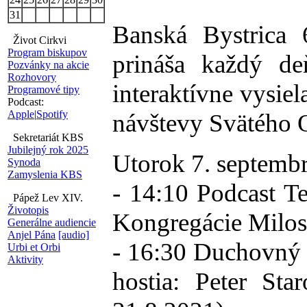
31
Banská Bystric
Život Cirkvi
Program biskupov
prináša každý deň
Pozvánky na akcie
Rozhovory
interaktívne vysie
Programové tipy
Podcast:
Apple
|
Spotify
návštevy Svätého 
Sekretariát KBS
Jubilejný rok 2025
Utorok 7. septemb
Synoda
Zamyslenia KBS
- 14:10 Podcast T
Pápež Lev XIV.
Životopis
Kongregácie Milosr
Generálne audiencie
Anjel Pána
[audio]
- 16:30 Duchovný o
Urbi et Orbi
Aktivity
hostia: Peter Star