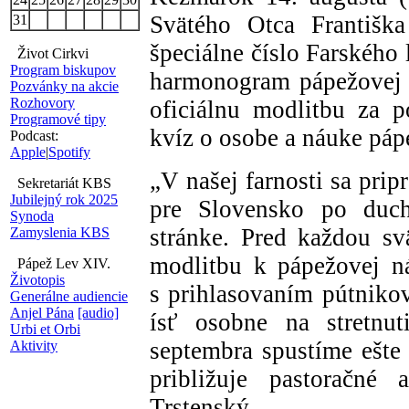
Svätého Otca Františka
31
špeciálne číslo Farského
Život Cirkvi
Program biskupov
harmonogram pápežovej 
Pozvánky na akcie
Rozhovory
oficiálnu modlitbu za 
Programové tipy
kvíz o osobe a náuke páp
Podcast:
Apple
|
Spotify
„V našej farnosti sa pri
Sekretariát KBS
Jubilejný rok 2025
pre Slovensko po ducho
Synoda
stránke. Pred každou s
Zamyslenia KBS
modlitbu k pápežovej n
Pápež Lev XIV.
Životopis
s prihlasovaním pútnikov
Generálne audiencie
Anjel Pána
[audio]
ísť osobne na stretnu
Urbi et Orbi
septembra spustíme ešte
Aktivity
približuje pastoračné 
Trstenský.