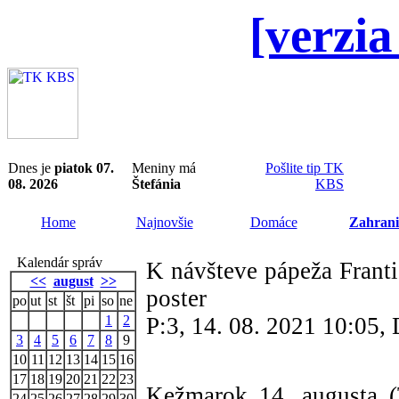
[verzia
Dnes je
piatok 07.
Meniny má
Pošlite tip TK
08. 2026
Štefánia
KBS
Home
Najnovšie
Domáce
Zahrani
Kalendár správ
K návšteve pápeža Františ
<<
august
>>
poster
po
ut
st
št
pi
so
ne
1
2
P:3, 14. 08. 2021 10:05
3
4
5
6
7
8
9
10
11
12
13
14
15
16
17
18
19
20
21
22
23
Kežmarok 14. augusta (
24
25
26
27
28
29
30