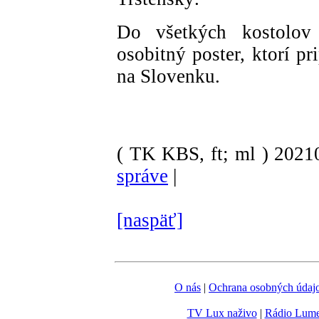
Do všetkých kostolov 
osobitný poster, ktorí pr
na Slovenku.
( TK KBS, ft; ml )
202
správe
|
[naspäť]
O nás
|
Ochrana osobných údaj
TV Lux naživo
|
Rádio Lum