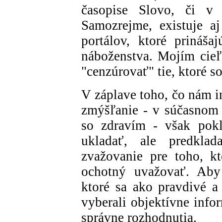
časopise Slovo, či v
Samozrejme, existuje a
portálov, ktoré prináša
náboženstva. Mojím cieľ
"cenzúrovať" tie, ktoré 
V záplave toho, čo nám i
zmýšľanie - v súčasnom
so zdravím - však pokl
ukladať, ale predklad
zvažovanie pre toho, k
ochotný uvažovať. Aby
ktoré sa ako pravdivé a 
vyberali objektívne info
správne rozhodnutia.