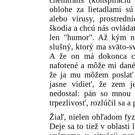
chemtrails (konšpiráci
oblohe za lietadlami sú
alebo vírusy, prostred
škodia a chcú nás ovládať
len "humor". Až kým n
slušný, ktorý ma sväto-sv
A že on má dokonca che
nafotené a môže mi dané
že ja mu môžem poslať 
jasne vidieť, že zem 
nedostal: pán so mnou 
trpezlivosť, rozlúčil sa a 
Žiaľ, nielen ohľadom fyz
Deje sa to tiež v oblasti 