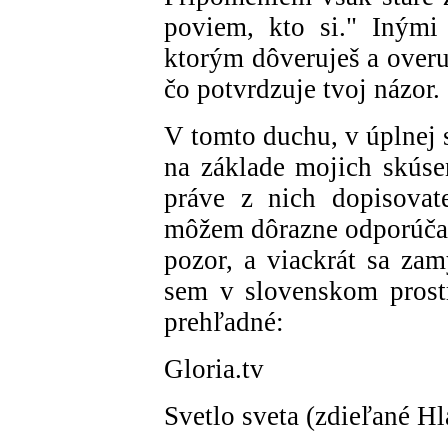
poviem, kto si." Inými 
ktorým dôveruješ a overu
čo potvrdzuje tvoj názor.
V tomto duchu, v úplnej 
na základe mojich skús
práve z nich dopisovate
môžem dôrazne odporúčať,
pozor, a viackrát sa zamy
sem v slovenskom prostr
prehľadné:
Gloria.tv
Svetlo sveta (zdieľané H