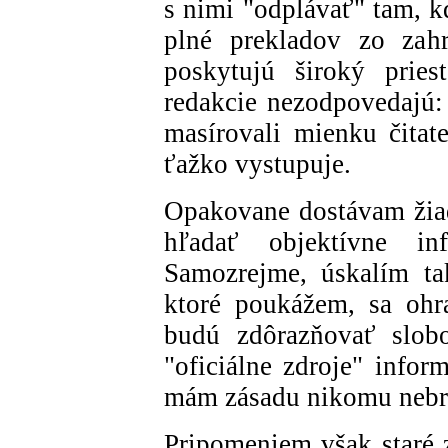
s nimi "odplávať" tam, k
plné prekladov zo zahr
poskytujú široký pries
redakcie nezodpovedajú:
masírovali mienku čitat
ťažko vystupuje.
Opakovane dostávam žiad
hľadať objektívne i
Samozrejme, úskalím ta
ktoré poukážem, sa ohra
budú zdôrazňovať slobo
"oficiálne zdroje" inform
mám zásadu nikomu nebráni
Pripomeniem však staré z