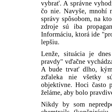
vybrať. A správne vyhodn
čo nie. Navyše, mnohí 
správy spôsobom, na ktorý
zdroje sú iba propagan
Informáciu, ktorá ide "p
lepšiu.
Lenže, situácia je dnes
pravdy" vďačne vychádzaj
A bude trvať dlho, kým
zďaleka nie všetky sú
objektívne. Hoci často 
želáme, aby bolo pravdiv
Nikdy by som nepredpo