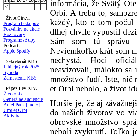
informácia, že Svätý Ote
31
Orbi. A treba to, samozr
Život Cirkvi
každý, kto o tom počul 
Program biskupov
Pozvánky na akcie
dlhej chvíle vypustil dezi
Rozhovory
Sám som tú správu do
Programové tipy
Podcast:
Neviemkoľko krát som mu
Apple
|
Spotify
nechystá. Hoci ofici
Sekretariát KBS
Jubilejný rok 2025
neavizovali, málokto sa 
Synoda
množstvo ľudí. Iste, nič
Zamyslenia KBS
et Orbi nebolo, a život id
Pápež Lev XIV.
Životopis
Generálne audiencie
Horšie je, že aj závažne
Anjel Pána
[audio]
Urbi et Orbi
do našich životov vo via
Aktivity
obrovské množstvo sprá
neboli zvyknutí. Toľko je