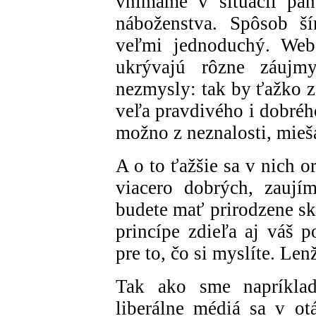
vnímame v situácii pan
náboženstva. Spôsob ší
veľmi jednoduchý. Webo
ukrývajú rôzne záujmy
nezmysly: tak by ťažko z
veľa pravdivého i dobréh
možno z neznalosti, mieša
A o to ťažšie sa v nich or
viacero dobrých, zaují
budete mať prirodzene skl
princípe zdieľa aj váš 
pre to, čo si myslíte. Len
Tak ako sme napríklad 
liberálne médiá sa v ot