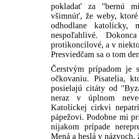
pokladať za "bernú m
všimnúť, že weby, ktoré
odhodlane katolícky, 
nespoľahlivé. Dokonca
protikoncilové, a v niek
Presviedčam sa o tom den
Čerstvým prípadom je 
očkovaniu. Pisatelia, k
posielajú citáty od "Byz
neraz v úplnom neve
Katolíckej cirkvi nepatr
pápežovi. Podobne mi pri
nijakom prípade nerepr
Mená a heslá v názvoch, ž