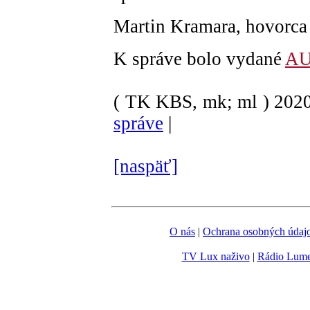
Martin Kramara, hovorc
K správe bolo vydané
AU
( TK KBS, mk; ml )
202
správe
|
[naspäť]
O nás
|
Ochrana osobných údaj
TV Lux naživo
|
Rádio Lum