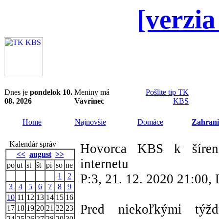
[verzia
Dnes je
pondelok 10.
Meniny má
Pošlite tip TK
08. 2026
Vavrinec
KBS
Home
Najnovšie
Domáce
Zahrani
Kalendár správ
Hovorca KBS k šíreniu
<<
august
>>
internetu
po
ut
st
št
pi
so
ne
1
2
P:3, 21. 12. 2020 21:00
3
4
5
6
7
8
9
10
11
12
13
14
15
16
Pred niekoľkými týžd
17
18
19
20
21
22
23
24
25
26
27
28
29
30