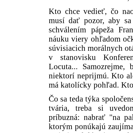
Kto chce vedieť, čo nao
musí dať pozor, aby sa
schválením pápeža Fran
náuku viery ohľadom očk
súvisiacich morálnych ot
v stanovisku Konfere
Locuta... Samozrejme, 
niektorí neprijmú. Kto a
má katolícky pohľad. Kto
Čo sa teda týka spoločens
tvária, treba si uvedo
príbuzná: nabrať "na pa
ktorým ponúkajú zaujímav