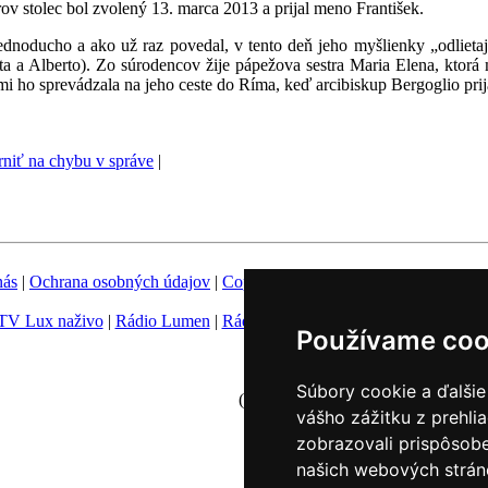
ov stolec bol zvolený 13. marca 2013 a prijal meno František.
ednoducho a ako už raz povedal, v tento deň jeho myšlienky „odliet
a a Alberto). Zo súrodencov žije pápežova sestra Maria Elena, ktor
i ho sprevádzala na jeho ceste do Ríma, keď arcibiskup Bergoglio prij
niť na chybu v správe
|
nás
|
Ochrana osobných údajov
|
Copyright
|
Fotobanka
|
Hovorca KBS
TV Lux naživo
|
Rádio Lumen
|
Rádio Vatikán
|
SSV
|
Katolícke novin
Používame coo
Nastavenie Cookies
Súbory cookie a ďalšie
(c) TK KBS 2003 - 2026
vášho zážitku z prehli
zobrazovali prispôsobe
našich webových stráno