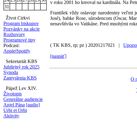
v roku 2001 ho kreoval na kardinála. Na Petr
31
František vždy oslavuje narodeniny veľmi j
Život Cirkvi
José), babke Rose, súrodencom (Oscar, Mart
Program biskupov
nenavštívila vo Vatikáne. Pred mnohými rokm
Pozvánky na akcie
Rozhovory
Programové tipy
( TK KBS, rp; pz )
20201217021 |
Upozor
Podcast:
Apple
|
Spotify
[naspäť]
Sekretariát KBS
Jubilejný rok 2025
Synoda
Zamyslenia KBS
O 
Pápež Lev XIV.
Životopis
Generálne audiencie
Anjel Pána
[audio]
Urbi et Orbi
Aktivity