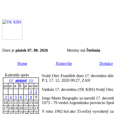
Dnes je
piatok 07. 08. 2026
Meniny má
Štefánia
Home
Najnovšie
Domáce
Kalendár správ
Svätý Otec František dnes 17. decembra sláv
<<
august
>>
P:3, 17. 12. 2020 09:27, ZAH
po
ut
st
št
pi
so
ne
Vatikán 17. decembra (TK KBS) Svätý Otec F
1
2
3
4
5
6
7
8
9
Jorge Mario Bergoglio sa narodil 17. decemb
10
11
12
13
14
15
16
1973 - 79 viedol Argentínsku provinciu Spolo
17
18
19
20
21
22
23
V roku 1992 bol ako 55-ročný vysvätený za 
24
25
26
27
28
29
30