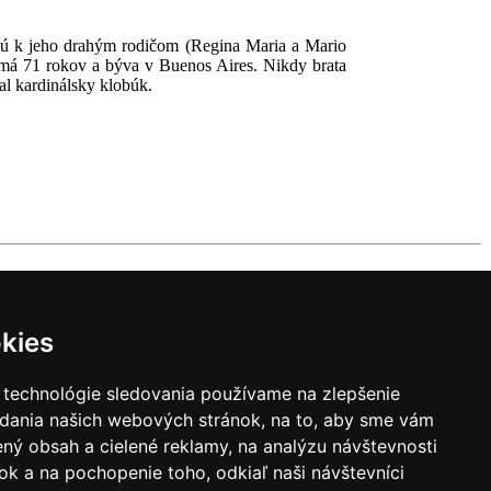
ajú k jeho drahým rodičom (Regina Maria a Mario
á má 71 rokov a býva v Buenos Aires. Nikdy brata
al kardinálsky klobúk.
|
Zoznam hovorcov diecéz
y
|
Výveska
|
Do kostola
kies
 technológie sledovania používame na zlepšenie
adania našich webových stránok, na to, aby sme vám
ný obsah a cielené reklamy, na analýzu návštevnosti
k a na pochopenie toho, odkiaľ naši návštevníci