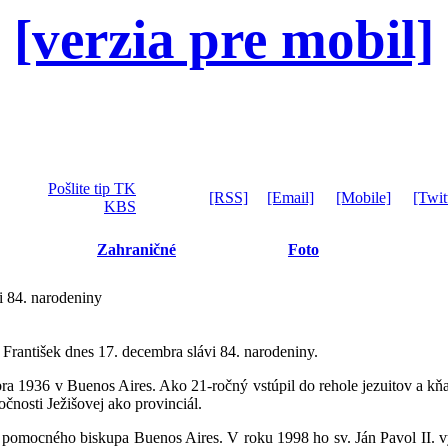
[verzia pre mobil]
Pošlite tip TK
[RSS]
[Email]
[Mobile]
[Twit
KBS
Zahraničné
Foto
i 84. narodeniny
rantišek dnes 17. decembra slávi 84. narodeniny.
ra 1936 v Buenos Aires. Ako 21-ročný vstúpil do rehole jezuitov a kň
čnosti Ježišovej ako provinciál.
pomocného biskupa Buenos Aires. V roku 1998 ho sv. Ján Pavol II. v