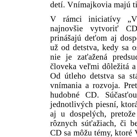
detí. Vnímajkovia majú ti
V rámci iniciatívy „V
najnovšie vytvoriť C
prinášajú deťom aj dosp
už od detstva, kedy sa o
nie je zaťažená predsu
človeka veľmi dôležitá a
Od útleho detstva sa st
vnímania a rozvoja. Pre
hudobné CD. Súčasťou
jednotlivých piesní, kto
aj u dospelých, pretož
rôznych súťažiach, či 
CD sa môžu témy, ktoré