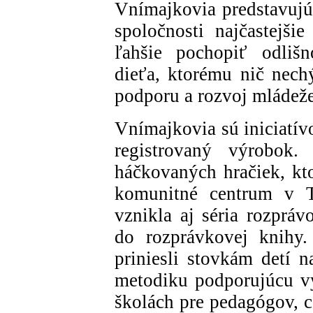
Vnímajkovia predstavujú
spoločnosti najčastejši
ľahšie pochopiť odlišn
dieťa, ktorému nič nechý
podporu a rozvoj mládež
Vnímajkovia sú iniciatív
registrovaný výrobok
háčkovaných hračiek, kto
komunitné centrum v 
vznikla aj séria rozprá
do rozprávkovej knihy.
priniesli stovkám detí n
metodiku podporujúcu vy
školách pre pedagógov, c