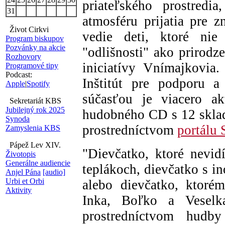
priateľského prostredi
31
atmosféru prijatia pre z
Život Cirkvi
vedie deti, ktoré nie
Program biskupov
Pozvánky na akcie
"odlišnosti" ako prirodze
Rozhovory
iniciatívy Vnímajkovia.
Programové tipy
Podcast:
Inštitút pre podporu a
Apple
|
Spotify
súčasťou je viacero ak
Sekretariát KBS
Jubilejný rok 2025
hudobného CD s 12 sklad
Synoda
prostredníctvom
portálu 
Zamyslenia KBS
Pápež Lev XIV.
"Dievčatko, ktoré nevid
Životopis
Generálne audiencie
teplákoch, dievčatko s in
Anjel Pána
[audio]
Urbi et Orbi
alebo dievčatko, ktoré
Aktivity
Inka, Boľko a Veselk
prostredníctvom hudb