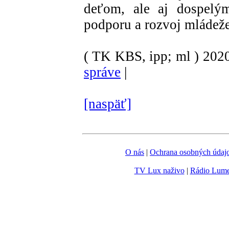
deťom, ale aj dospelým
podporu a rozvoj mládeže
( TK KBS, ipp; ml )
202
správe
|
[naspäť]
O nás
|
Ochrana osobných údaj
TV Lux naživo
|
Rádio Lum