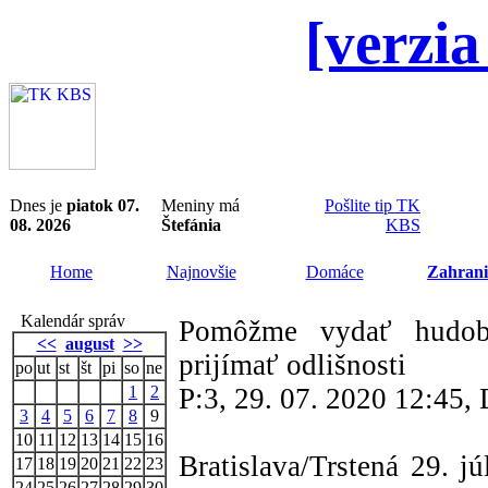
[verzia
Dnes je
piatok 07.
Meniny má
Pošlite tip TK
08. 2026
Štefánia
KBS
Home
Najnovšie
Domáce
Zahrani
Kalendár správ
Pomôžme vydať hudob
<<
august
>>
prijímať odlišnosti
po
ut
st
št
pi
so
ne
1
2
P:3, 29. 07. 2020 12:45
3
4
5
6
7
8
9
10
11
12
13
14
15
16
Bratislava/Trstená 29. j
17
18
19
20
21
22
23
24
25
26
27
28
29
30