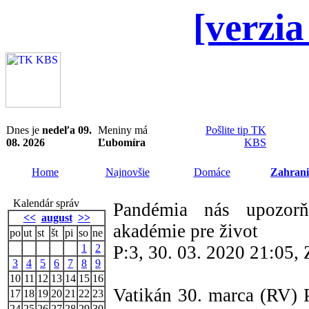
[verzia
Dnes je
nedeľa 09.
Meniny má
Pošlite tip TK
08. 2026
Ľubomíra
KBS
Home
Najnovšie
Domáce
Zahrani
Kalendár správ
Pandémia nás upozorň
<<
august
>>
akadémie pre život
po
ut
st
št
pi
so
ne
1
2
P:3, 30. 03. 2020 21:05
3
4
5
6
7
8
9
10
11
12
13
14
15
16
Vatikán 30. marca (RV) 
17
18
19
20
21
22
23
24
25
26
27
28
29
30