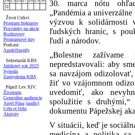
30. marca nótu ohľa
31
„Pandémia a univerzálne 
Život Cirkvi
výzvou k solidárnosti v
Program biskupov
Pozvánky na akcie
ľudských hraníc, s pou
Rozhovory
ľudí a národov.
Programové tipy
Podcast:
Apple
|
Spotify
„Bolestne zažívame
Sekretariát KBS
nepredstavovali: aby sme
Jubilejný rok 2025
Synoda
sa navzájom odizolovať, 
Zamyslenia KBS
žiť vo vzájomnom odizol
Pápež Lev XIV.
uvedomiť, ako nevyhn
Životopis
Generálne audiencie
spolužitie s druhými,“
Anjel Pána
[audio]
Urbi et Orbi
dokumentu Pápežskej aka
Aktivity
V situácii, keď je sociál
medicína a politika sa 