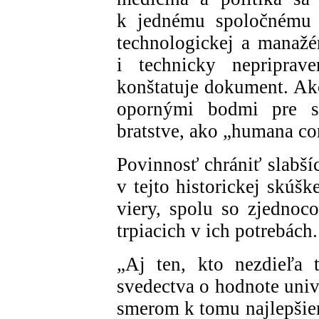
k jednému spoločnému d
technologickej a manažér
i technicky nepriprave
konštatuje dokument. A
opornými bodmi pre s
bratstve, ako „humana c
Povinnosť chrániť slabšíc
v tejto historickej skúš
viery, spolu so zjednoc
trpiacich v ich potrebách.
„Aj ten, kto nezdieľa 
svedectva o hodnote univ
smerom k tomu najlepšiem