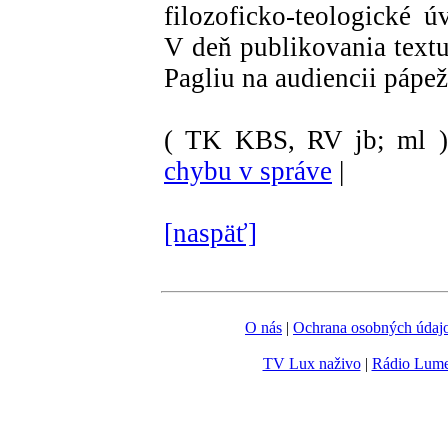
filozoficko-teologické 
V deň publikovania textu
Pagliu na audiencii pápež
( TK KBS, RV jb; ml )
chybu v správe
|
[naspäť]
O nás
|
Ochrana osobných údaj
TV Lux naživo
|
Rádio Lum