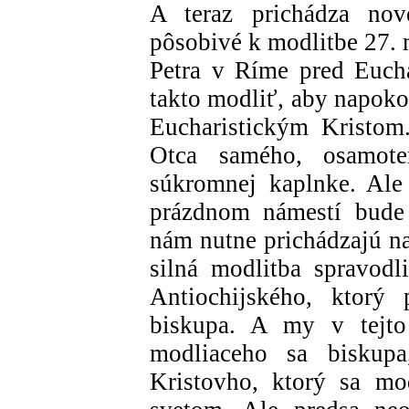
A teraz prichádza nov
pôsobivé k modlitbe 27.
Petra v Ríme pred Euch
takto modliť, aby napoko
Eucharistickým Kristom.
Otca samého, osamot
súkromnej kaplnke. Ale
prázdnom námestí bude 
nám nutne prichádzajú na
silná modlitba spravodl
Antiochijského, ktorý 
biskupa. A my v tejto
modliaceho sa biskup
Kristovho, ktorý sa mo