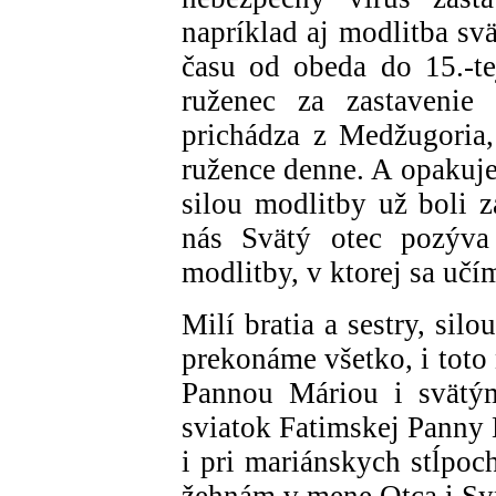
napríklad aj modlitba sv
času od obeda do 15.-t
ruženec za zastavenie 
prichádza z Medžugoria,
ružence denne. A opakuje
silou modlitby už boli z
nás Svätý otec pozýva
modlitby, v ktorej sa uč
Milí bratia a sestry, si
prekonáme všetko, i toto
Pannou Máriou i svätý
sviatok Fatimskej Panny
i pri mariánskych stĺpoc