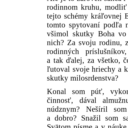
rodinnom kruhu, modliť
tejto schémy kráľovnej E
tomto spytovaní podľa 
všimol skutky Boha vo
nich? Za svoju rodinu, z
rodinných príslušníkov
a tak ďalej, za všetko,
ľutoval svoje hriechy a k
skutky milosrdenstva?
Konal som púť, vykon
činnosť, dával almužn
núdznym? Nešíril som
a dobro? Snažil som sa
Svätom písme a v náuke 