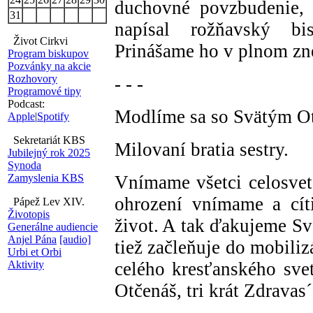
duchovné povzbudenie, 
31
napísal rožňavský bi
Život Cirkvi
Prinášame ho v plnom zn
Program biskupov
Pozvánky na akcie
Rozhovory
- - -
Programové tipy
Podcast:
Modlíme sa so Svätým 
Apple
|
Spotify
Sekretariát KBS
Milovaní bratia sestry.
Jubilejný rok 2025
Synoda
Zamyslenia KBS
Vnímame všetci celosvet
ohrození vnímame a cít
Pápež Lev XIV.
Životopis
život. A tak ďakujeme Sv
Generálne audiencie
Anjel Pána
[audio]
tiež začleňuje do mobili
Urbi et Orbi
Aktivity
celého kresťanského sve
Otčenáš, tri krát Zdravas