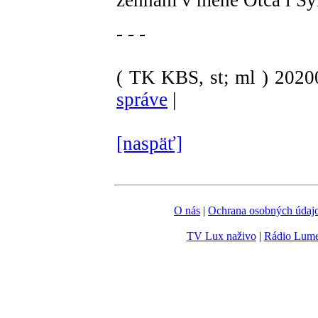
žehnám v mene Otca i Sy
- - -
( TK KBS, st; ml )
202
správe
|
[naspäť]
O nás
|
Ochrana osobných údaj
TV Lux naživo
|
Rádio Lum