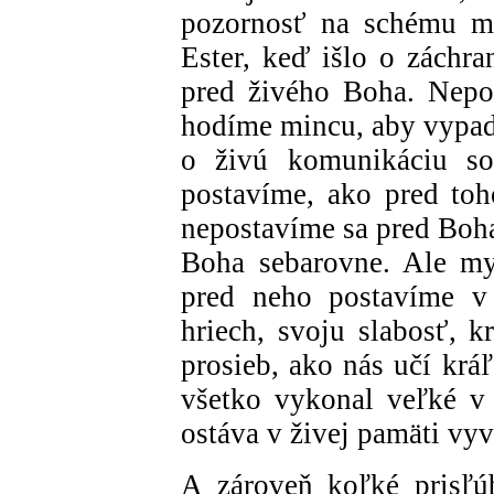
pozornosť na schému mo
Ester, keď išlo o záchra
pred živého Boha. Nepos
hodíme mincu, aby vypadl
o živú komunikáciu s
postavíme, ako pred to
nepostavíme sa pred Boh
Boha sebarovne. Ale m
pred neho postavíme v
hriech, svoju slabosť, k
prosieb, ako nás učí krá
všetko vykonal veľké v 
ostáva v živej pamäti vy
A zároveň koľké prisľú