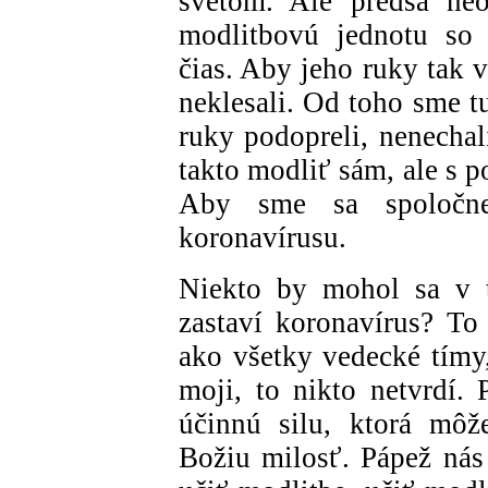
svetom. Ale predsa neo
modlitbovú jednotu so
čias. Aby jeho ruky tak 
neklesali. Od toho sme t
ruky podopreli, nenechal
takto modliť sám, ale s 
Aby sme sa spoločne 
koronavírusu.
Niekto by mohol sa v t
zastaví koronavírus? To
ako všetky vedecké tímy, 
moji, to nikto netvrdí
účinnú silu, ktorá môž
Božiu milosť. Pápež nás