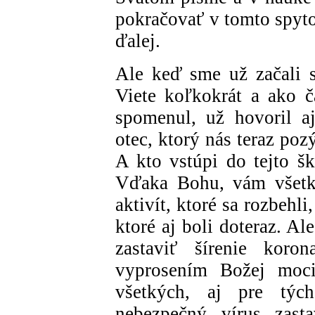
pokračovať v tomto spyto
ďalej.
Ale keď sme už začali 
Viete koľkokrát a ako 
spomenul, už hovoril a
otec, ktorý nás teraz poz
A kto vstúpi do tejto šk
Vďaka Bohu, vám všetký
aktivít, ktoré sa rozbehli,
ktoré aj boli doteraz. Al
zastaviť šírenie koro
vyprosením Božej moci
všetkých, aj pre týc
nebezpečný vírus zasta