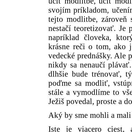
učiť modlitbe, učiť modl
svojím príkladom, učením
tejto modlitbe, zároveň 
nestačí teoretizovať. Je
napríklad človeka, kto
krásne reči o tom, ako 
vedecké prednášky. Ale p
nikdy sa nenaučí plávať.
dlhšie bude trénovať, t
poďme sa modliť, vstúpm
stále a vymodlíme to vš
Ježiš povedal, proste a do
Aký by sme mohli a mali
Iste je viacero ciest