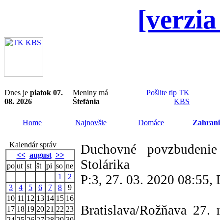
[verzia
Dnes je
piatok 07.
Meniny má
Pošlite tip TK
08. 2026
Štefánia
KBS
Home
Najnovšie
Domáce
Zahrani
Kalendár správ
Duchovné povzbudenie 
<<
august
>>
Stolárika
po
ut
st
št
pi
so
ne
1
2
P:3, 27. 03. 2020 08:55
3
4
5
6
7
8
9
10
11
12
13
14
15
16
Bratislava/Rožňava 27.
17
18
19
20
21
22
23
24
25
26
27
28
29
30