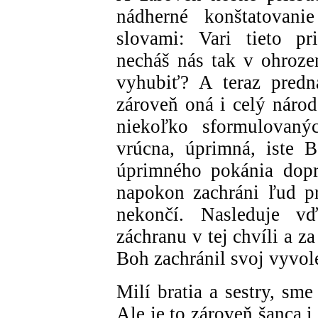
nádherné konštatovani
slovami: Vari tieto pr
necháš nás tak v ohrozen
vyhubiť? A teraz predn
zároveň oná i celý národ
niekoľko sformulovan
vrúcna, úprimná, iste 
úprimného pokánia dopr
napokon zachráni ľud p
nekončí. Nasleduje v
záchranu v tej chvíli a z
Boh zachránil svoj vyvol
Milí bratia a sestry, sme
Ale je to zároveň šanca 