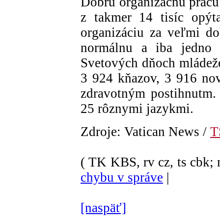
Dobrú organizačnú prácu p
z takmer 14 tisíc opýt
organizáciu za veľmi do
normálnu a iba jedno 
Svetových dňoch mládeže
3 924 kňazov, 3 916 nov
zdravotným postihnutm. 
25 rôznymi jazykmi.
Zdroje: Vatican News /
T
( TK KBS, rv cz, ts cbk; 
chybu v správe
|
[naspäť]