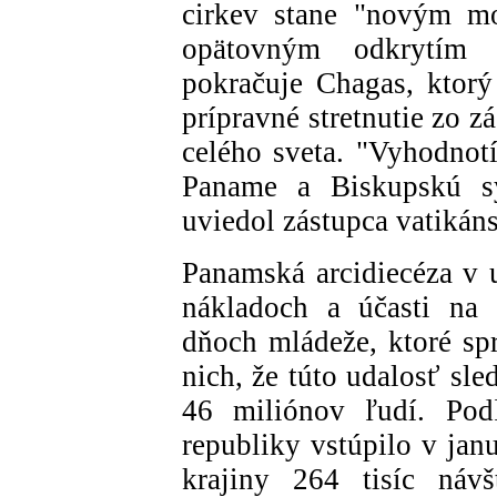
cirkev stane "novým mo
opätovným odkrytím v
pokračuje Chagas, ktorý
prípravné stretnutie zo 
celého sveta. "Vyhodno
Paname a Biskupskú s
uviedol zástupca vatikáns
Panamská arcidiecéza v u
nákladoch a účasti na 
dňoch mládeže, ktoré spr
nich, že túto udalosť sl
46 miliónov ľudí. Podľ
republiky vstúpilo v jan
krajiny 264 tisíc náv