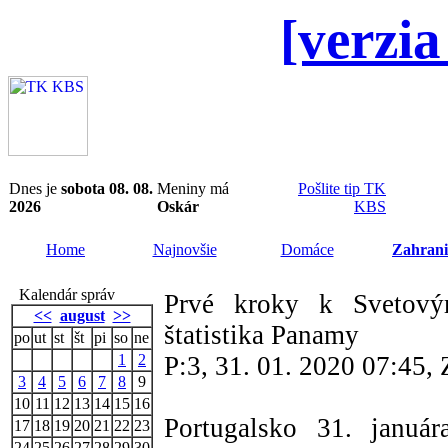
[verzia
Dnes je
sobota 08. 08.
Meniny má
Pošlite tip TK
2026
Oskár
KBS
Home
Najnovšie
Domáce
Zahrani
Kalendár správ
Prvé kroky k Svetov
<<
august
>>
štatistika Panamy
po
ut
st
št
pi
so
ne
1
2
P:3, 31. 01. 2020 07:45
3
4
5
6
7
8
9
10
11
12
13
14
15
16
Portugalsko 31. januá
17
18
19
20
21
22
23
24
25
26
27
28
29
30