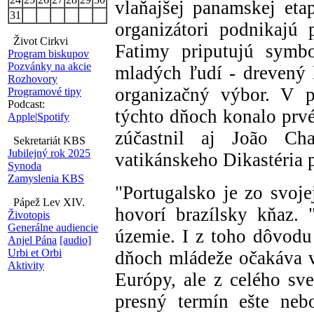
vlaňajšej panamskej eta
31
organizátori podnikajú 
Život Cirkvi
Fatimy priputujú symbo
Program biskupov
Pozvánky na akcie
mladých ľudí - drevený 
Rozhovory
organizačný výbor. V 
Programové tipy
Podcast:
týchto dňoch konalo prvé 
Apple
|
Spotify
zúčastnil aj João Ch
Sekretariát KBS
Jubilejný rok 2025
vatikánskeho Dikastéria p
Synoda
Zamyslenia KBS
"Portugalsko je zo svoje
Pápež Lev XIV.
hovorí brazílsky kňaz.
Životopis
Generálne audiencie
územie. I z toho dôvod
Anjel Pána
[audio]
Urbi et Orbi
dňoch mládeže očakáva v
Aktivity
Európy, ale z celého sve
presný termín ešte neb