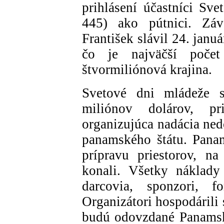
prihlásení účastníci Sve
445) ako pútnici. Záv
František slávil 24. janu
čo je najväčší počet
štvormiliónová krajina.
Svetové dni mládeže s
miliónov dolárov, p
organizujúca nadácia ned
panamského štátu. Panam
prípravu priestorov, n
konali. Všetky náklady
darcovia, sponzori, f
Organizátori hospodárili 
budú odovzdané Panamske