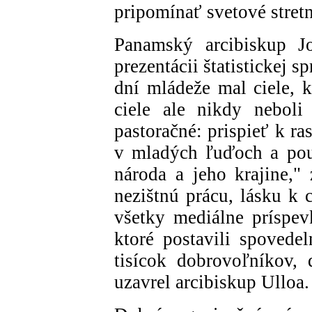
pripomínať svetové stretn
Panamský arcibiskup J
prezentácii štatistickej s
dní mládeže mal ciele, k
ciele ale nikdy neboli
pastoračné: prispieť k r
v mladých ľuďoch a pou
národa a jeho krajine,"
nezištnú prácu, lásku k 
všetky mediálne príspev
ktoré postavili spovedel
tisícok dobrovoľníkov,
uzavrel arcibiskup Ulloa.