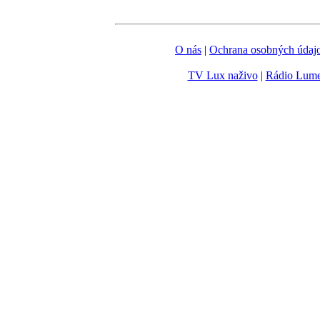
O nás
|
Ochrana osobných údaj
TV Lux naživo
|
Rádio Lum