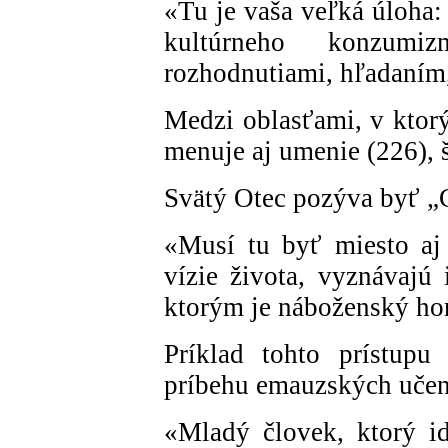
«Tu je vaša veľká úloha:
kultúrneho konzum
rozhodnutiami, hľadaním
Medzi oblasťami, v ktorý
menuje aj umenie (226), š
Svätý Otec pozýva byť „
«Musí tu byť miesto aj 
vízie života, vyznávajú 
ktorým je náboženský hor
Príklad tohto prístupu
príbehu emauzských učen
«Mladý človek, ktorý i