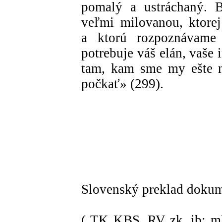
pomalý a ustráchaný. B
veľmi milovanou, ktorej
a ktorú rozpoznávame v
potrebuje váš elán, vaše i
tam, kam sme my ešte ne
počkať» (299).
Slovenský preklad dokume
( TK KBS, RV zk, jb; ml