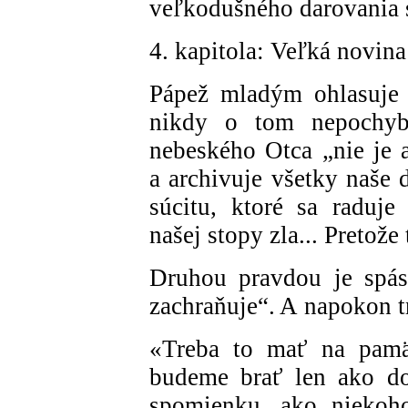
veľkodušného darovania s
4. kapitola: Veľká novin
Pápež mladým ohlasuje 
nikdy o tom nepochybu
nebeského Otca „nie je a
a archivuje všetky naše
súcitu, ktoré sa raduje
našej stopy zla... Pretože
Druhou pravdou je spása
zachraňuje“. A napokon t
«Treba to mať na pamät
budeme brať len ako do
spomienku, ako niekoho