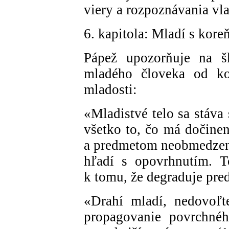
viery a rozpoznávania vl
6. kapitola: Mladí s kore
Pápež upozorňuje na šk
mladého človeka od kor
mladosti:
«Mladistvé telo sa stáva
všetko to, čo má dočine
a predmetom neobmedzenej
hľadí s opovrhnutím. T
k tomu, že degraduje pr
«Drahí mladí, nedovoľt
propagovanie povrchnéh