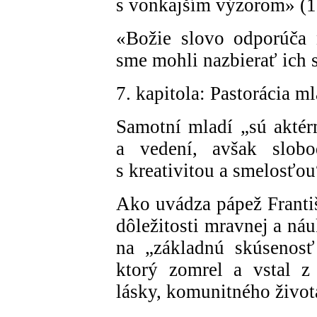
s vonkajším výzorom» (1
«Božie slovo odporúča n
sme mohli nazbierať ich 
7. kapitola: Pastorácia m
Samotní mladí „sú aktér
a vedení, avšak slob
s kreativitou a smelosťou
Ako uvádza pápež Franti
dôležitosti mravnej a ná
na „základnú skúsenosť
ktorý zomrel a vstal z 
lásky, komunitného život