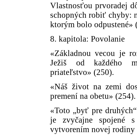
Vlastnosťou prvoradej dô
schopných robiť chyby: n
ktorým bolo odpustené» 
8. kapitola: Povolanie
«Základnou vecou je roz
Ježiš od každého ml
priateľstvo» (250).
«Náš život na zemi dos
premení na obetu» (254).
«Toto „byť pre druhých“
je zvyčajne spojené 
vytvorením novej rodiny 