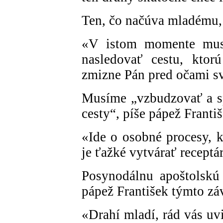
Ten, čo načúva mladému,
«V istom momente musí
nasledovať cestu, ktor
zmizne Pán pred očami sv
Musíme „vzbudzovať a sp
cesty“, píše pápež Frant
«Ide o osobné procesy, k
je ťažké vytvárať receptá
Posynodálnu apoštolskú 
pápež František týmto z
«Drahí mladí, rád vás uvi