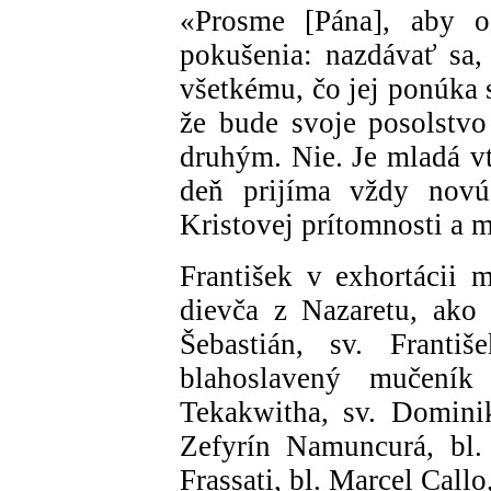
«Prosme [Pána], aby os
pokušenia: nazdávať sa
všetkému, čo jej ponúka 
že bude svoje posolstv
druhým. Nie. Je mladá v
deň prijíma vždy novú 
Kristovej prítomnosti a 
František v exhortácii
dievča z Nazaretu, ako 
Šebastián, sv. Franti
blahoslavený mučení
Tekakwitha, sv. Dominik
Zefyrín Namuncurá, bl. 
Frassati, bl. Marcel Callo