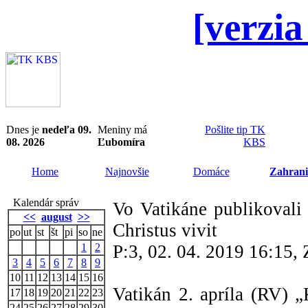
[verzia
Dnes je
nedeľa 09.
Meniny má
Pošlite tip TK
08. 2026
Ľubomíra
KBS
Home
Najnovšie
Domáce
Zahrani
Kalendár správ
Vo Vatikáne publikovali
<<
august
>>
Christus vivit
po
ut
st
št
pi
so
ne
1
2
P:3, 02. 04. 2019 16:15
3
4
5
6
7
8
9
10
11
12
13
14
15
16
Vatikán 2. apríla (RV) „
17
18
19
20
21
22
23
24
25
26
27
28
29
30