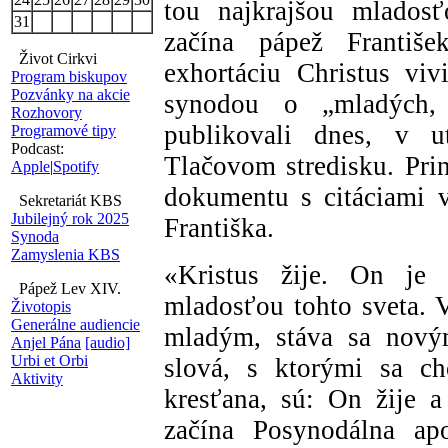
tou najkrajšou mladosť
31
začína pápež Františe
Život Cirkvi
exhortáciu Christus viv
Program biskupov
Pozvánky na akcie
synodou o „mladých, 
Rozhovory
publikovali dnes, v u
Programové tipy
Podcast:
Tlačovom stredisku. Pri
Apple
|
Spotify
dokumentu s citáciami 
Sekretariát KBS
Jubilejný rok 2025
Františka.
Synoda
Zamyslenia KBS
«Kristus žije. On je 
Pápež Lev XIV.
mladosťou tohto sveta. V
Životopis
Generálne audiencie
mladým, stáva sa novým
Anjel Pána
[audio]
Urbi et Orbi
slová, s ktorými sa c
Aktivity
kresťana, sú: On žije a
začína Posynodálna apo