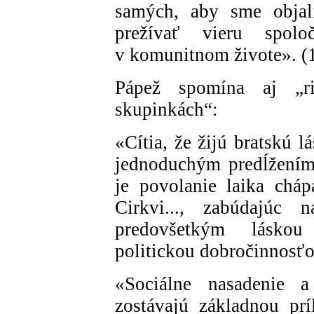
samých, aby sme objali
prežívať vieru spol
v komunitnom živote». (
Pápež spomína aj „r
skupinkách“:
«Cítia, že žijú bratskú 
jednoduchým predĺžením 
je povolanie laika cháp
Cirkvi..., zabúdajúc 
predovšetkým lásk
politickou dobročinnosťo
«Sociálne nasadenie 
zostávajú základnou prí