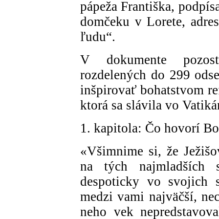
pápeža Františka, podpís
domčeku v Lorete, adre
ľudu“.
V dokumente pozostá
rozdelených do 299 odse
inšpirovať bohatstvom re
ktorá sa slávila vo Vatik
1. kapitola: Čo hovorí B
«Všimnime si, že Ježišov
na tých najmladších 
despoticky vo svojich 
medzi vami najväčší, nec
neho vek nepredstavova