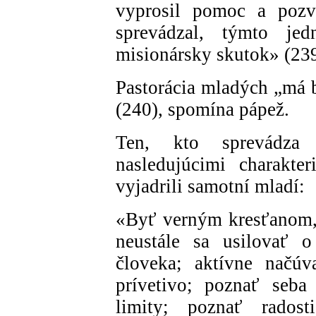
vyprosil pomoc a pozve
sprevádzal, týmto j
misionársky skutok» (239
Pastorácia mladých „má 
(240), spomína pápež.
Ten, kto sprevádza
nasledujúcimi charakte
vyjadrili samotní mladí:
«Byť verným kresťanom,
neustále sa usilovať o
človeka; aktívne načú
prívetivo; poznať seba
limity; poznať radost