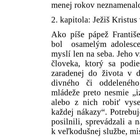
menej rokov neznamenalo
2. kapitola: Ježiš Kristu
Ako píše pápež Františe
bol osamelým adolesce
myslí len na seba. Jeho
človeka, ktorý sa podi
zaradenej do života v 
divného či oddeleného
mládeže preto nesmie „i
alebo z nich robiť vys
každej nákazy“. Potrebuj
posilnili, sprevádzali a
k veľkodušnej službe, mis