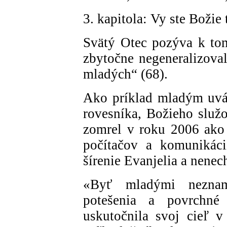
3. kapitola: Vy ste Božie 
Svätý Otec pozýva k to
zbytočne negeneralizovali
mladých“ (68).
Ako príklad mladým uvá
rovesníka, Božieho služo
zomrel v roku 2006 ako 
počítačov a komunikáci
šírenie Evanjelia a nenech
«Byť mladými neznam
potešenia a povrchné
uskutočnila svoj cieľ 