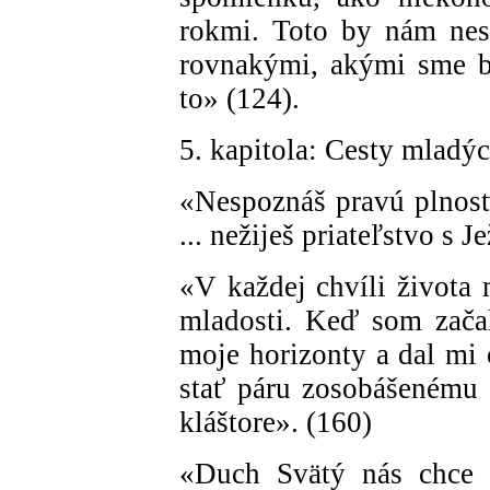
rokmi. Toto by nám nesl
rovnakými, akými sme b
to» (124).
5. kapitola: Cesty mladý
«Nespoznáš pravú plnos
... nežiješ priateľstvo s 
«V každej chvíli života
mladosti. Keď som začal
moje horizonty a dal mi
stať páru zosobášenému
kláštore». (160)
«Duch Svätý nás chce p