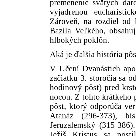
premenenie svätých daro
vyjadrenou eucharisti
Zároveň, na rozdiel od l
Bazila Veľkého, obsahu
hlbokých poklôn.
Aká je ďalšia história p
V Učení Dvanástich apoš
začiatku 3. storočia sa 
hodinový pôst) pred krs
nocou. Z tohto krátkeho 
pôst, ktorý odporúča ver
Atanáz (296-373), bi
Jeruzalemský (315-386)
Ježiš Kristus sa post