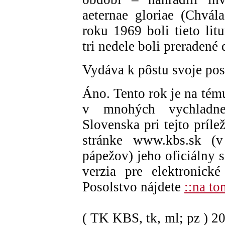
aeternae gloriae (Chvál
roku 1969 boli tieto lit
tri nedele boli preradené
Vydáva k pôstu svoje pos
Áno. Tento rok je na tém
v mnohých vychladne
Slovenska pri tejto prílež
stránke www.kbs.sk (
pápežov) jeho oficiálny s
verzia pre elektronick
Posolstvo nájdete
::na to
( TK KBS, tk, ml; pz )
2