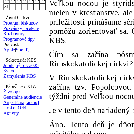
Veľkou nocou je štyrid
31
nielen v kresťanstve, ale
Život Cirkvi
príležitosti prinášame sé
Program biskupov
Pozvánky na akcie
pomôžu zorientovať sa.
Rozhovory
KBS.
Programové tipy
Podcast:
Apple
|
Spotify
Čím sa začína pôst
Sekretariát KBS
Rímskokatolíckej cirkvi?
Jubilejný rok 2025
Synoda
V Rímskokatolíckej cirk
Zamyslenia KBS
začína tzv. Popolcovou
Pápež Lev XIV.
Životopis
týždni pred Veľkou nocou.
Generálne audiencie
Anjel Pána
[audio]
Urbi et Orbi
Je v tento deň nariadený 
Aktivity
Áno. Tento deň je dňom
mäsitého pokrmu.