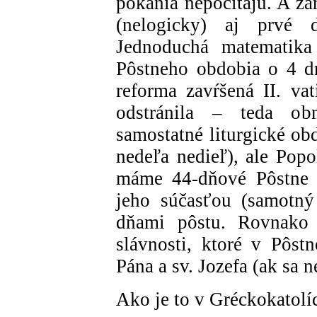
pokánia nepočítajú. A zá
(nelogicky) aj prvé 
Jednoduchá matematika 
Pôstneho obdobia o 4 dn
reforma zavŕšená II. va
odstránila – teda ob
samostatné liturgické obd
nedeľa nedieľ), ale Popo
máme 44-dňové Pôstne o
jeho súčasťou (samotný
dňami pôstu. Rovnako
slávnosti, ktoré v Pôs
Pána a sv. Jozefa (ak sa n
Ako je to v Gréckokatolíc