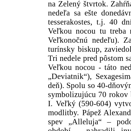
na Zelený štvrtok. Zahŕň
nedeľa sa ešte donedáv
tesserakostes, t.j. 40 
Veľkou nocou tu treba 
Veľkonočnú nedeľu). Za
turínsky biskup, zaviedo
Tri nedele pred pôstom s
Veľkou nocou - táto ne
„Deviatnik“), Sexagesi
deň). Spolu so 40-dňovým
symbolizujúcu 70 rokov 
I. Veľký (590-604) vytvo
modlitby. Pápež Alexande
spev „Alleluja“ – po
období – nahradili in