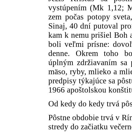
vystúpením (Mk 1,12; M
zem počas potopy sveta,
Sinaj, 40 dní putoval pr
kam k nemu prišiel Boh 
boli veľmi prísne: dovoľ
denne. Okrem toho boli
úplným zdržiavaním sa 
mäso, ryby, mlieko a mli
predpisy týkajúce sa pôst
1966 apoštolskou konštit
Od kedy do kedy trvá pô
Pôstne obdobie trvá v Rí
stredy do začiatku večer