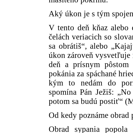
Aký úkon je s tým spoje
V tento deň kňaz alebo 
čelách veriacich so slova
sa obrátiš“, alebo „Kaja
úkon zároveň vysvetľuje 
deň a prísnym pôstom 
pokánia za spáchané hrie
kým to nedám do pori
spomína Pán Ježiš: „No
potom sa budú postiť“ (Mt
Od kedy poznáme obrad p
Obrad sypania popola