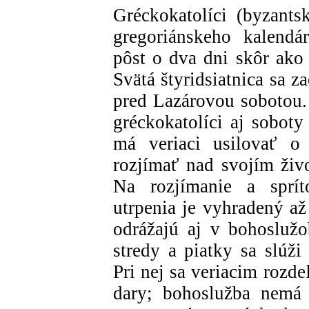
Gréckokatolíci (byzantsk
gregoriánskeho kalendá
pôst o dva dni skôr ako 
Svätá štyridsiatnica sa z
pred Lazárovou sobotou. 
gréckokatolíci aj soboty
má veriaci usilovať o
rozjímať nad svojím živ
Na rozjímanie a sprít
utrpenia je vyhradený až
odrážajú aj v bohoslužo
stredy a piatky sa slúži
Pri nej sa veriacim rozd
dary; bohoslužba nemá 