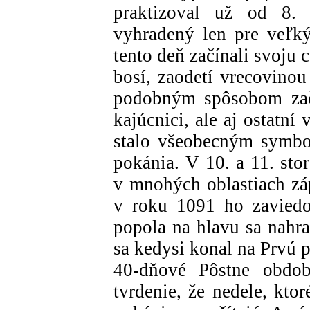
praktizoval už od 8. 
vyhradený len pre veľký
tento deň začínali svoju
bosí, zaodetí vrecovinou
podobným spôsobom začí
kajúcnici, ale aj ostatní
stalo všeobecným symbo
pokánia. V 10. a 11. sto
v mnohých oblastiach zá
v roku 1091 ho zaviedo
popola na hlavu sa nahra
sa kedysi konal na Prvú p
40-dňové Pôstne obdob
tvrdenie, že nedele, kto