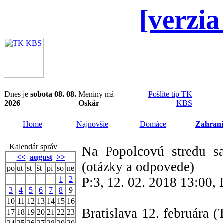
[verzia
Dnes je
sobota 08. 08.
Meniny má
Pošlite tip TK
2026
Oskár
KBS
Home
Najnovšie
Domáce
Zahrani
Kalendár správ
Na Popolcovú stredu sa
<<
august
>>
(otázky a odpovede)
po
ut
st
št
pi
so
ne
1
2
P:3, 12. 02. 2018 13:00
3
4
5
6
7
8
9
10
11
12
13
14
15
16
Bratislava 12. februára
17
18
19
20
21
22
23
24
25
26
27
28
29
30