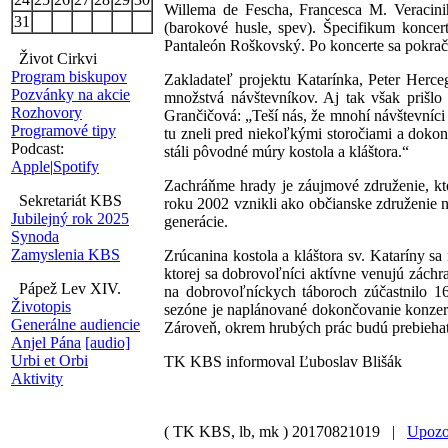
Willema de Fescha, Francesca M. Veracini
31
(barokové husle, spev). Špecifikum koncertu
Pantaleón Roškovský. Po koncerte sa pokračo
Život Cirkvi
Program biskupov
Zakladateľ projektu Katarínka, Peter Herce
Pozvánky na akcie
množstvá návštevníkov. Aj tak však prišlo
Rozhovory
Grančičová: „Teší nás, že mnohí návštevníci
Programové tipy
tu zneli pred niekoľkými storočiami a dokonc
Podcast:
stáli pôvodné múry kostola a kláštora.“
Apple
|
Spotify
Zachráňme hrady je záujmové združenie, ktor
Sekretariát KBS
roku 2002 vznikli ako občianske združenie n
Jubilejný rok 2025
generácie.
Synoda
Zamyslenia KBS
Zrúcanina kostola a kláštora sv. Kataríny 
ktorej sa dobrovoľníci aktívne venujú záchr
Pápež Lev XIV.
na dobrovoľníckych táboroch zúčastnilo 1
Životopis
sezóne je naplánované dokončovanie konzerv
Generálne audiencie
Zároveň, okrem hrubých prác budú prebiehať 
Anjel Pána
[audio]
Urbi et Orbi
TK KBS informoval Ľuboslav Blišák
Aktivity
( TK KBS, lb, mk )
20170821019 |
Upozo