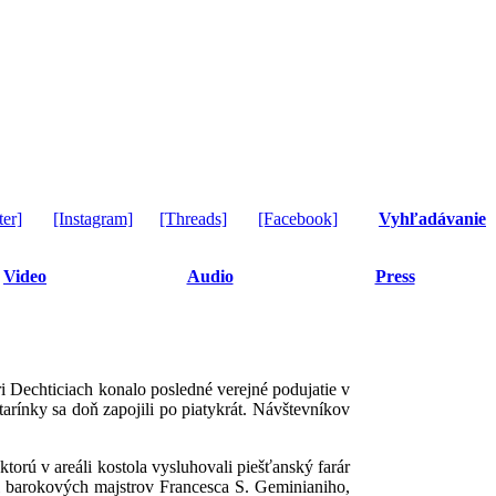
ter]
[Instagram]
[Threads]
[Facebook]
Vyhľadávanie
Video
Audio
Press
i Dechticiach konalo posledné verejné podujatie v
rínky sa doň zapojili po piatykrát. Návštevníkov
ktorú v areáli kostola vysluhovali piešťanský farár
el barokových majstrov Francesca S. Geminianiho,