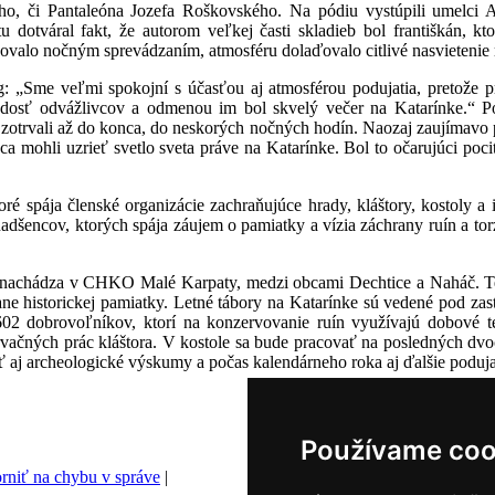
ho, či Pantaleóna Jozefa Roškovského. Na pódiu vystúpili umelci 
 dotváral fakt, že autorom veľkej časti skladieb bol františkán, kto
valo nočným sprevádzaním, atmosféru dolaďovalo citlivé nasvietenie ru
g: „Sme veľmi spokojní s účasťou aj atmosférou podujatia, pretože p
 dosť odvážlivcov a odmenou im bol skvelý večer na Katarínke.“ Po
 zotrvali až do konca, do neskorých nočných hodín. Naozaj zaujímavo p
a mohli uzrieť svetlo sveta práve na Katarínke. Bol to očarujúci poci
é spája členské organizácie zachraňujúce hrady, kláštory, kostoly a 
adšencov, ktorých spája záujem o pamiatky a vízia záchrany ruín a torz
sa nachádza v CHKO Malé Karpaty, medzi obcami Dechtice a Naháč. Te
ane historickej pamiatky. Letné tábory na Katarínke sú vedené pod za
602 dobrovoľníkov, ktorí na konzervovanie ruín využívajú dobové t
ačných prác kláštora. V kostole sa bude pracovať na posledných dvoch
aj archeologické výskumy a počas kalendárneho roka aj ďalšie podujat
Používame coo
rniť na chybu v správe
|