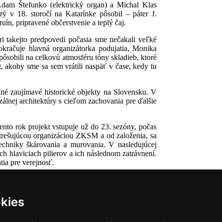
Adam Štefunko (elektrický organ) a Michal Klas
rý v 18. storočí na Katarínke pôsobil – páter J.
ín, pripravené občerstvenie a teplý čaj.
ri takejto predpovedi počasia sme nečakali veľké
kračuje hlavná organizátorka podujatia, Monika
ôsobili na celkovú atmosféru tóny skladieb, ktoré
t, akoby sme sa sem vrátili naspäť v čase, kedy tu
iné zaujímavé historické objekty na Slovensku. V
álnej architektúry s cieľom zachovania pre ďalšie
nto rok projekt vstupuje už do 23. sezóny, počas
strešujúcou organizáciou ZKSM a od založenia, sa
echniky škárovania a murovania. V nasledujúcej
 hlaviciach pilierov a ich následnom zatrávnení.
ia pre verejnosť.
kies