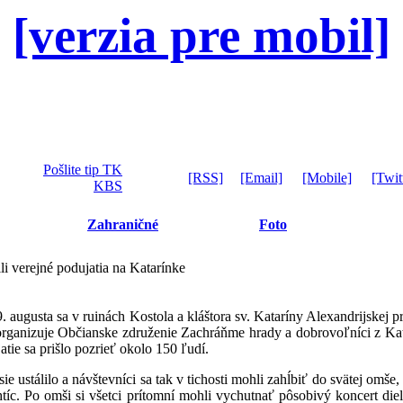
[verzia pre mobil]
Pošlite tip TK
[RSS]
[Email]
[Mobile]
[Twit
KBS
Zahraničné
Foto
i verejné podujatia na Katarínke
augusta sa v ruinách Kostola a kláštora sv. Kataríny Alexandrijskej pr
organizuje Občianske združenie Zachráňme hrady a dobrovoľníci z Kata
tie sa prišlo pozrieť okolo 150 ľudí.
 ustálilo a návštevníci sa tak v tichosti mohli zahĺbiť do svätej omše, 
íc. Po omši si všetci prítomní mohli vychutnať pôsobivý koncert di