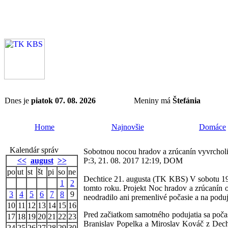
Dnes je
piatok 07. 08. 2026
Meniny má
Štefánia
Home
Najnovšie
Domáce
Kalendár správ
Sobotnou nocou hradov a zrúcanín vyvrcholil
<<
august
>>
P:3, 21. 08. 2017 12:19, DOM
po
ut
st
št
pi
so
ne
Dechtice 21. augusta (TK KBS) V sobotu 19. 
1
2
tomto roku. Projekt Noc hradov a zrúcanín 
3
4
5
6
7
8
9
neodradilo ani premenlivé počasie a na poduja
10
11
12
13
14
15
16
Pred začiatkom samotného podujatia sa počasie
17
18
19
20
21
22
23
Branislav Popelka a Miroslav Kováč z Decht
24
25
26
27
28
29
30