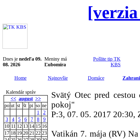
[verzia
Dnes je
nedeľa 09.
Meniny má
Pošlite tip TK
08. 2026
Ľubomíra
KBS
Home
Najnovšie
Domáce
Zahrani
Kalendár správ
Svätý Otec pred cestou 
<<
august
>>
pokoj"
po
ut
st
št
pi
so
ne
1
2
P:3, 07. 05. 2017 20:30
3
4
5
6
7
8
9
10
11
12
13
14
15
16
Vatikán 7. mája (RV) Na 
17
18
19
20
21
22
23
24
25
26
27
28
29
30