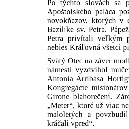
Po týchto slovách sa 
Apoštolského paláca pozd
novokňazov, ktorých v 
Bazilike sv. Petra. Pápe
Petra privítali veľkým
nebies Kráľovná všetci pi
Svätý Otec na záver modl
námestí vyzdvihol muče
Antonia Arribasa Hortig
Kongregácie misionárov 
Girone blahorečení. Zár
„Meter“, ktoré už viac n
maloletých a povzbudil
kráčali vpred“.