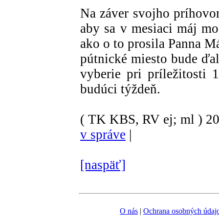
Na záver svojho príhovor
aby sa v mesiaci máj mod
ako o to prosila Panna M
pútnické miesto bude ďal
vyberie pri príležitosti
budúci týždeň.
( TK KBS, RV ej; ml )
2
v správe
|
[naspäť]
O nás
|
Ochrana osobných údaj