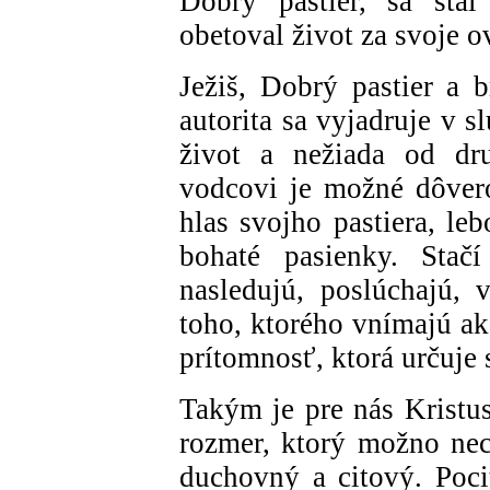
Dobrý pastier, sa stal
obetoval život za svoje o
Ježiš, Dobrý pastier a 
autorita sa vyjadruje v 
život a nežiada od dr
vodcovi je možné dôvero
hlas svojho pastiera, le
bohaté pasienky. Stač
nasledujú, poslúchajú,
toho, ktorého vnímajú ak
prítomnosť, ktorá určuje s
Takým je pre nás Kristus
rozmer, ktorý možno nec
duchovný a citový. Poci