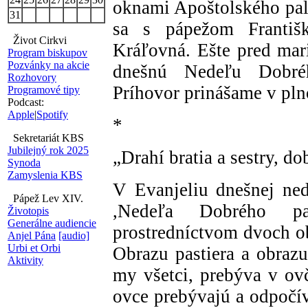
oknami Apoštolského palá
31
sa s pápežom Františ
Život Cirkvi
Kráľovná. Ešte pred mar
Program biskupov
Pozvánky na akcie
dnešnú Nedeľu Dobrého
Rozhovory
Príhovor prinášame v pln
Programové tipy
Podcast:
Apple
|
Spotify
*
Sekretariát KBS
Jubilejný rok 2025
„Drahí bratia a sestry, do
Synoda
Zamyslenia KBS
V Evanjeliu dnešnej ned
Pápež Lev XIV.
,Nedeľa Dobrého pas
Životopis
Generálne audiencie
prostredníctvom dvoch ob
Anjel Pána
[audio]
Urbi et Orbi
Obrazu pastiera a obraz
Aktivity
my všetci, prebýva v ovč
ovce prebývajú a odpočív