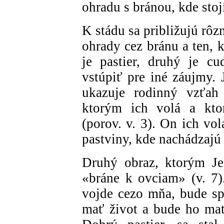
ohradu s bránou, kde stojí
K stádu sa približujú rôz
ohrady cez bránu a ten, k
je pastier, druhý je cu
vstúpiť pre iné záujmy. 
ukazuje rodinný vzťah 
ktorým ich volá a kto
(porov. v. 3). On ich vo
pastviny, kde nachádzajú
Druhý obraz, ktorým Je
«bráne k ovciam» (v. 7)
vojde cezo mňa, bude sp
mať život a bude ho mať 