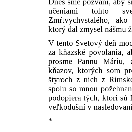
Dnes sme pozvaní, aby sm
učeniami tohto sve
Zmŕtvychvstalého, ako 
ktorý dal zmysel nášmu ž
V tento Svetový deň mod
za kňazské povolania, a
prosme Pannu Máriu, a
kňazov, ktorých som pr
štyroch z nich z Rímske
spolu so mnou požehnan
podopiera tých, ktorí sú
veľkodušní v nasledovaní
*