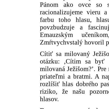
Pánom ako ovce so sv
racionalizujeme vieru 
farbu toho hlasu, hlas
povzbudzuje a fascin
Emauzským učeníkom
Zmŕtvychvstalý hovoril p
Cítiť sa milovaný Ježiš
otázku: ,Cítim sa byť
milovaná Ježišom?’. Pre 
priateľmi a bratmi. A n
rozlíšiť hlas dobrého pa
riziko, že našu pozor
hlasov.