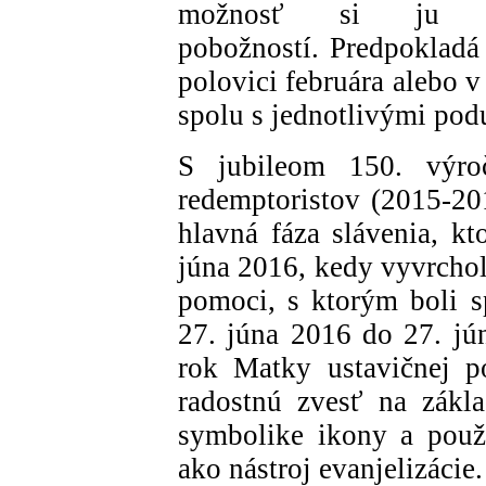
možnosť si ju 
pobožností. Predpokladá 
polovici februára alebo v
spolu s jednotlivými pod
S jubileom 150. výroči
redemptoristov (2015-201
hlavná fáza slávenia, kt
júna 2016, kedy vyvrchol
pomoci, s ktorým boli 
27. júna 2016 do 27. jú
rok Matky ustavičnej p
radostnú zvesť na zákl
symbolike ikony a použ
ako nástroj evanjelizác