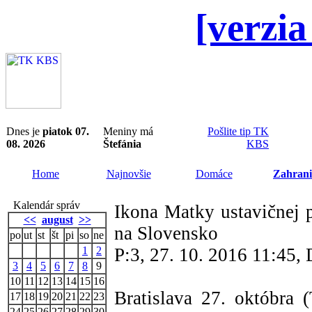
[verzia
Dnes je
piatok 07.
Meniny má
Pošlite tip TK
08. 2026
Štefánia
KBS
Home
Najnovšie
Domáce
Zahrani
Kalendár správ
Ikona Matky ustavičnej 
<<
august
>>
na Slovensko
po
ut
st
št
pi
so
ne
1
2
P:3, 27. 10. 2016 11:45
3
4
5
6
7
8
9
10
11
12
13
14
15
16
Bratislava 27. októbra
17
18
19
20
21
22
23
24
25
26
27
28
29
30