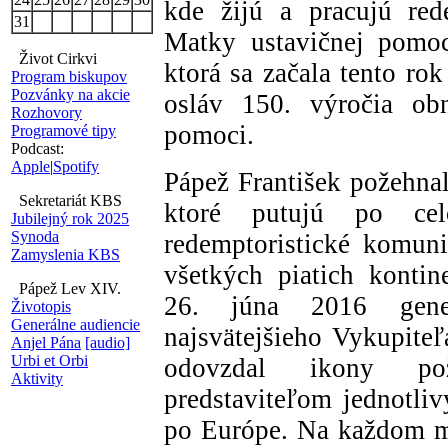
kde žijú a pracujú red
31
Matky ustavičnej pomoci
Život Cirkvi
ktorá sa začala tento ro
Program biskupov
Pozvánky na akcie
osláv 150. výročia ob
Rozhovory
pomoci.
Programové tipy
Podcast:
Apple
|
Spotify
Pápež František požehnal
Sekretariát KBS
ktoré putujú po cel
Jubilejný rok 2025
Synoda
redemptoristické komuni
Zamyslenia KBS
všetkých piatich kontin
Pápež Lev XIV.
26. júna 2016 gener
Životopis
Generálne audiencie
najsvätejšieho Vykupiteľ
Anjel Pána
[audio]
Urbi et Orbi
odovzdal ikony po
Aktivity
predstaviteľom jednotli
po Európe. Na každom mi