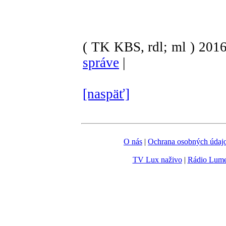
( TK KBS, rdl; ml )
201
správe
|
[naspäť]
O nás
|
Ochrana osobných údaj
TV Lux naživo
|
Rádio Lum