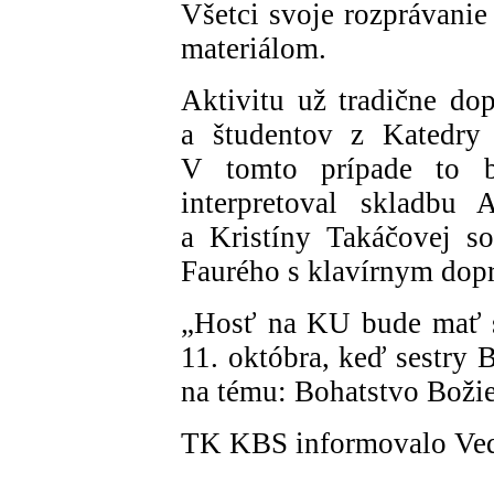
Všetci svoje rozprávani
materiálom.
Aktivitu už tradične d
a študentov z Katedry
V tomto prípade to b
interpretoval skladbu
a Kristíny Takáčovej s
Faurého s klavírnym dop
„Hosť na KU bude mať s
11. októbra, keď sestry 
na tému: Bohatstvo Božie
TK KBS informovalo Ve