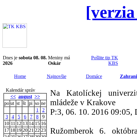
[verzia
Dnes je
sobota 08. 08.
Meniny má
Pošlite tip TK
2026
Oskár
KBS
Home
Najnovšie
Domáce
Zahrani
Kalendár správ
Na Katolíckej univerz
<<
august
>>
mládeže v Krakove
po
ut
st
št
pi
so
ne
1
2
P:3, 06. 10. 2016 09:05
3
4
5
6
7
8
9
10
11
12
13
14
15
16
Ružomberok 6. októbr
17
18
19
20
21
22
23
24
25
26
27
28
29
30