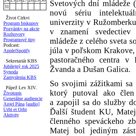
Svetových dní mládeže (
31
novú sériu intelektuál
Život Cirkvi
univerzity v Ružomberku 
Program biskupov
Pozvánky na akcie
v znamení svedectiev 
Rozhovory
mládeže z celého sveta 
Programové tipy
Podcast:
júla v poľskom Krakove, 
Apple
|
Spotify
pastoračného centra v 
Sekretariát KBS
Jubilejný rok 2025
Žvanda a Dušan Galica.
Synoda
Zamyslenia KBS
So svojimi zážitkami sa 
Pápež Lev XIV.
ktorý putoval ako čle
Životopis
Generálne audiencie
a zapojil sa do služby 
Anjel Pána
[audio]
Urbi et Orbi
Ďalší študent KU, Matej
Aktivity
členného speváckeho zb
Matej bol jediným zás