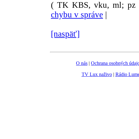
( TK KBS, vku, ml; pz 
chybu v správe
|
[naspäť]
O nás
|
Ochrana osobných údaj
TV Lux naživo
|
Rádio Lum