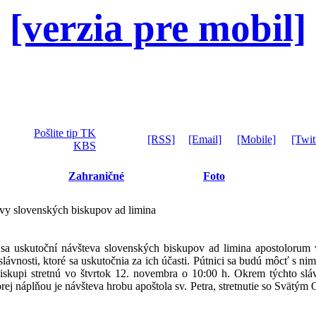
[verzia pre mobil]
Pošlite tip TK
[RSS]
[Email]
[Mobile]
[Twit
KBS
Zahraničné
Foto
evy slovenských biskupov ad limina
a uskutoční návšteva slovenských biskupov ad limina apostolorum v
slávnosti, ktoré sa uskutočnia za ich účasti. Pútnici sa budú môcť s nim
skupi stretnú vo štvrtok 12. novembra o 10:00 h. Okrem týchto sláv
orej náplňou je návšteva hrobu apoštola sv. Petra, stretnutie so Svätým