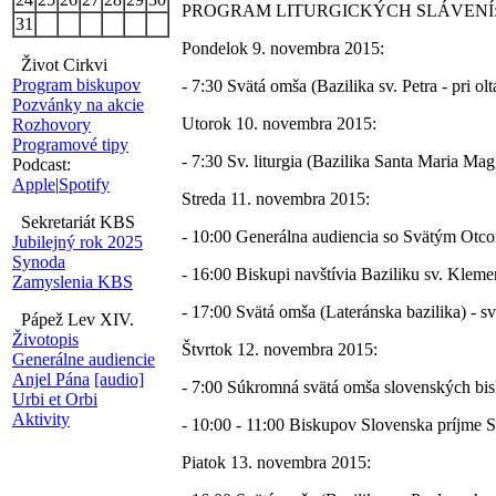
PROGRAM LITURGICKÝCH SLÁVENÍ
31
Pondelok 9. novembra 2015:
Život Cirkvi
Program biskupov
- 7:30 Svätá omša (Bazilika sv. Petra - pri o
Pozvánky na akcie
Utorok 10. novembra 2015:
Rozhovory
Programové tipy
- 7:30 Sv. liturgia (Bazilika Santa Maria Ma
Podcast:
Apple
|
Spotify
Streda 11. novembra 2015:
Sekretariát KBS
- 10:00 Generálna audiencia so Svätým Otcom
Jubilejný rok 2025
Synoda
- 16:00 Biskupi navštívia Baziliku sv. Kleme
Zamyslenia KBS
- 17:00 Svätá omša (Lateránska bazilika) - s
Pápež Lev XIV.
Životopis
Štvrtok 12. novembra 2015:
Generálne audiencie
Anjel Pána
[audio]
- 7:00 Súkromná svätá omša slovenských bis
Urbi et Orbi
Aktivity
- 10:00 - 11:00 Biskupov Slovenska príjme S
Piatok 13. novembra 2015: