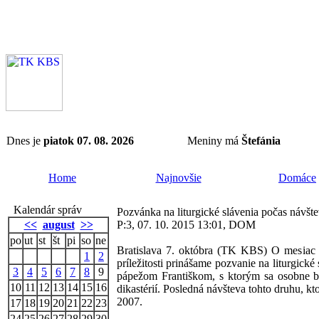
Dnes je
piatok 07. 08. 2026
Meniny má
Štefánia
Home
Najnovšie
Domáce
Kalendár správ
Pozvánka na liturgické slávenia počas návšt
<<
august
>>
P:3, 07. 10. 2015 13:01, DOM
po
ut
st
št
pi
so
ne
Bratislava 7. októbra (TK KBS) O mesiac s
1
2
príležitosti prinášame pozvanie na liturgické 
3
4
5
6
7
8
9
pápežom Františkom, s ktorým sa osobne bi
10
11
12
13
14
15
16
dikastérií. Posledná návšteva tohto druhu, kt
2007.
17
18
19
20
21
22
23
24
25
26
27
28
29
30