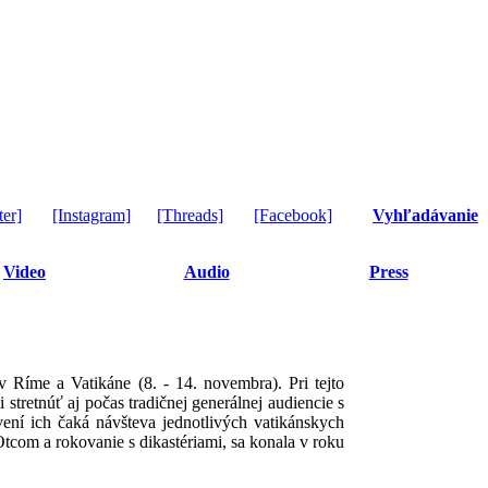
ter]
[Instagram]
[Threads]
[Facebook]
Vyhľadávanie
Video
Audio
Press
 Ríme a Vatikáne (8. - 14. novembra). Pri tejto
i stretnúť aj počas tradičnej generálnej audiencie s
ení ich čaká návšteva jednotlivých vatikánskych
 Otcom a rokovanie s dikastériami, sa konala v roku