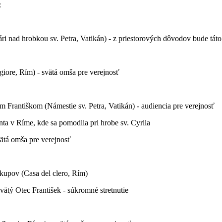
:
ltári nad hrobkou sv. Petra, Vatikán) - z priestorových dôvodov bude tá
ggiore, Rím) - svätá omša pre verejnosť
 Františkom (Námestie sv. Petra, Vatikán) - audiencia pre verejnosť
nta v Ríme, kde sa pomodlia pri hrobe sv. Cyrila
vätá omša pre verejnosť
kupov (Casa del clero, Rím)
vätý Otec František - súkromné stretnutie