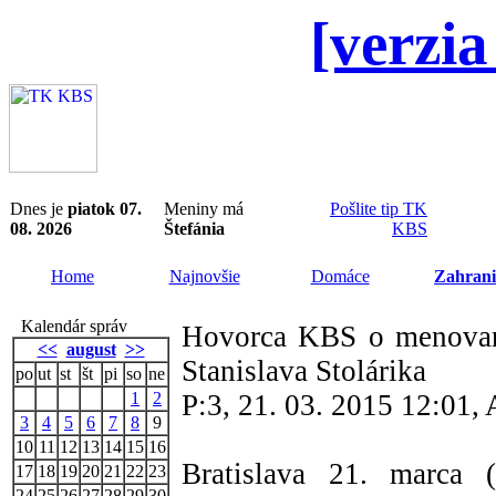
[verzia
Dnes je
piatok 07.
Meniny má
Pošlite tip TK
08. 2026
Štefánia
KBS
Home
Najnovšie
Domáce
Zahrani
Kalendár správ
Hovorca KBS o menovaní
<<
august
>>
Stanislava Stolárika
po
ut
st
št
pi
so
ne
1
2
P:3, 21. 03. 2015 12:01
3
4
5
6
7
8
9
10
11
12
13
14
15
16
Bratislava 21. marca
17
18
19
20
21
22
23
24
25
26
27
28
29
30