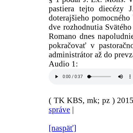
pastiera tejto diecézy 
doterajšieho pomocného b
dve rozhodnutia Svätého 
Romano dnes napoludnie
pokračovať v pastoračn
administrátor až do prevz
Audio 1:
( TK KBS, mk; pz )
201
správe
|
[naspäť]