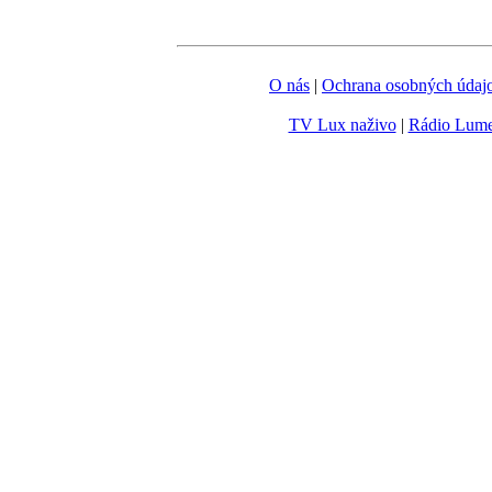
O nás
|
Ochrana osobných údaj
TV Lux naživo
|
Rádio Lum