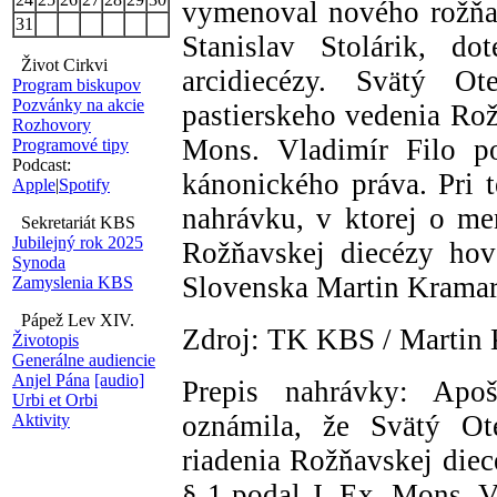
vymenoval nového rožňa
31
Stanislav Stolárik, do
Život Cirkvi
arcidiecézy. Svätý Ot
Program biskupov
Pozvánky na akcie
pastierskeho vedenia Rož
Rozhovory
Mons. Vladimír Filo 
Programové tipy
Podcast:
kánonického práva. Pri t
Apple
|
Spotify
nahrávku, v ktorej o m
Sekretariát KBS
Jubilejný rok 2025
Rožňavskej diecézy hov
Synoda
Slovenska Martin Kramar
Zamyslenia KBS
Pápež Lev XIV.
Zdroj: TK KBS / Martin
Životopis
Generálne audiencie
Anjel Pána
[audio]
Prepis nahrávky: Apoš
Urbi et Orbi
oznámila, že Svätý Ote
Aktivity
riadenia Rožňavskej die
§ 1 podal J. Ex. Mons. 