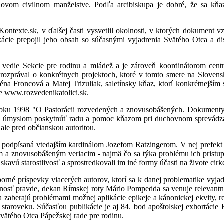
ovom civilnom manželstve. Podľa arcibiskupa je dobré, že sa kňaz
ontexte.sk, v ďalšej časti vysvetlil okolnosti, v ktorých dokument vzni
ácie prepojil jeho obsah so súčasnými vyjadrenia Svätého Otca a dis
 vedie Sekcie pre rodinu a mládež a je zároveň koordinátorom cent
rozprával o konkrétnych projektoch, ktoré v tomto smere na Slovensku
na Froncová a Matej Trizuliak, saletínsky kňaz, ktorí konkrétnejším 
e www.rozvedenikatolici.sk.
oku 1998 "O Pastorácii rozvedených a znovusobášených. Dokumenty,
. s úmyslom poskytnúť radu a pomoc kňazom pri duchovnom sprevádzan
 ale pred občianskou autoritou.
podpísaná vtedajším kardinálom Jozefom Ratzingerom. V nej prefekt
 a znovusobášeným veriacim - najmä čo sa týka problému ich pristup
skavú starostlivosť a sprostredkovali im iné formy účasti na živote cir
borné príspevky viacerých autorov, ktorí sa k danej problematike vyja
rnosť pravde, dekan Rímskej roty Mário Pompedda sa venuje relevant
 zaberajú problémami možnej aplikácie epikeje a kánonickej ekvity, r
 staroveku. Súčasťou publikácie je aj 84. bod apoštolskej exhortácie F
 Svätého Otca Pápežskej rade pre rodinu.