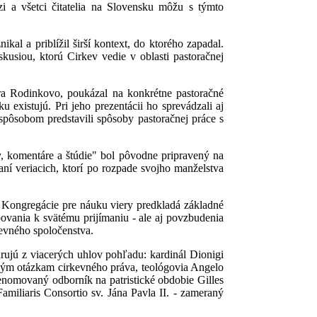
i a všetci čitatelia na Slovensku môžu s týmto
kal a priblížil širší kontext, do ktorého zapadal.
kusiou, ktorú Cirkev vedie v oblasti pastoračnej
ra Rodinkovo, poukázal na konkrétne pastoračné
 existujú. Pri jeho prezentácii ho sprevádzali aj
spôsobom predstavili spôsoby pastoračnej práce s
 komentáre a štúdie" bol pôvodne pripravený na
í veriacich, ktorí po rozpade svojho manželstva
 Kongregácie pre náuku viery predkladá základné
ovania k svätému prijímaniu - ale aj povzbudenia
kevného spoločenstva.
drujú z viacerých uhlov pohľadu: kardinál Dionigi
ným otázkam cirkevného práva, teológovia Angelo
enomovaný odborník na patristické obdobie Gilles
amiliaris Consortio sv. Jána Pavla II. - zameraný