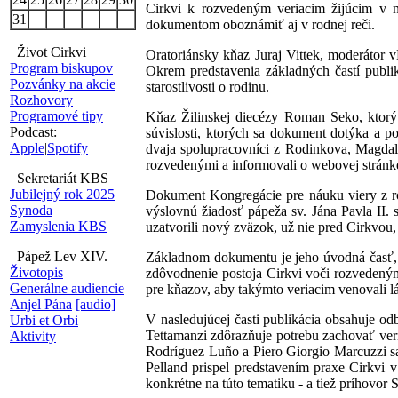
Cirkvi k rozvedeným veriacim žijúcim v n
31
dokumentom oboznámiť aj v rodnej reči.
Život Cirkvi
Oratoriánsky kňaz Juraj Vittek, moderátor vK
Program biskupov
Okrem predstavenia základných častí publik
Pozvánky na akcie
starostlivosti o rodinu.
Rozhovory
Programové tipy
Kňaz Žilinskej diecézy Roman Seko, ktorý
Podcast:
súvislosti, ktorých sa dokument dotýka a po
Apple
|
Spotify
dvaja spolupracovníci z Rodinkova, Magdalé
rozvedenými a informovali o webovej stránk
Sekretariát KBS
Jubilejný rok 2025
Dokument Kongregácie pre náuku viery z r
Synoda
výslovnú žiadosť pápeža sv. Jána Pavla II
Zamyslenia KBS
uzatvorili nový zväzok, už nie pred Cirkvou,
Pápež Lev XIV.
Základnom dokumentu je jeho úvodná časť, 
Životopis
zdôvodnenie postoja Cirkvi voči rozvedeným
Generálne audiencie
pre kňazov, aby takýmto veriacim venovali lá
Anjel Pána
[audio]
V nasledujúcej časti publikácia obsahuje od
Urbi et Orbi
Tettamanzi zdôrazňuje potrebu zachovať ve
Aktivity
Rodríguez Luño a Piero Giorgio Marcuzzi sa
Pelland prispel predstavením praxe Cirkvi v
konkrétne na túto tematiku - a tiež príhovor