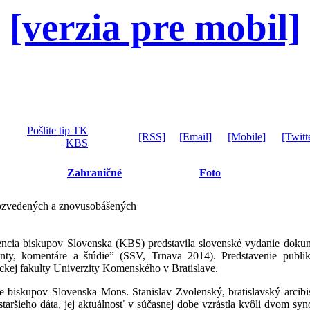
[verzia pre mobil]
Pošlite tip TK
[RSS]
[Email]
[Mobile]
[Twitt
KBS
Zahraničné
Foto
 rozvedených a znovusobášených
ncia biskupov Slovenska (KBS) predstavila slovenské vydanie dokum
y, komentáre a štúdie” (SSV, Trnava 2014). Predstavenie publik
ckej fakulty Univerzity Komenského v Bratislave.
biskupov Slovenska Mons. Stanislav Zvolenský, bratislavský arcibis
staršieho dáta, jej aktuálnosť v súčasnej dobe vzrástla kvôli dvom s