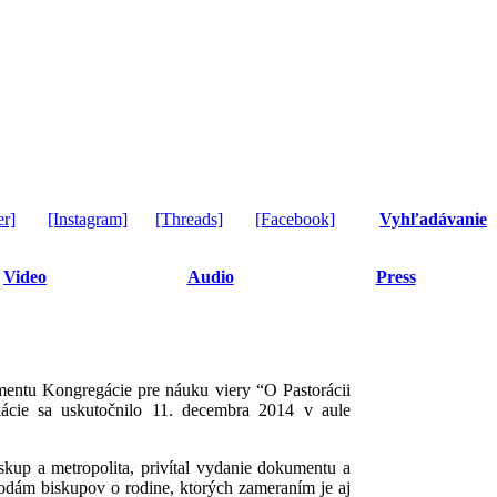
er]
[Instagram]
[Threads]
[Facebook]
Vyhľadávanie
Video
Audio
Press
entu Kongregácie pre náuku viery “O Pastorácii
ácie sa uskutočnilo 11. decembra 2014 v aule
kup a metropolita, privítal vydanie dokumentu a
ynodám biskupov o rodine, ktorých zameraním je aj