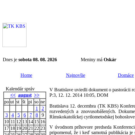
Dnes je
sobota 08. 08. 2026
Meniny má
Oskár
Home
Najnovšie
Domáce
Kalendár správ
V Bratislave uviedli dokument o pastorácii
<<
august
>>
P:3, 12. 12. 2014 10:05, DOM
po
ut
st
št
pi
so
ne
Bratislava 12. decembra (TK KBS) Konfere
1
2
rozvedených a znovusobášených. Dokument
3
4
5
6
7
8
9
Rímskokatolíckej cyrilometodskej bohoslove
10
11
12
13
14
15
16
V úvodnom príhovore predseda Konferencie 
17
18
19
20
21
22
23
pripomenul, že i keď samotná publikácia je 
24
25
26
27
28
29
30