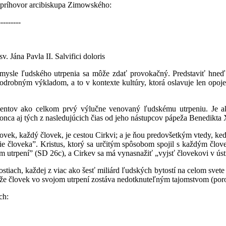
ní príhovor arcibiskupa Zimowského:
---------
. Jána Pavla II. Salvifici doloris
mysle ľudského utrpenia sa môže zdať provokačný. Predstaviť hneď n
podrobným výkladom, a to v kontexte kultúry, ktorá oslavuje len opoje
kumentov ako celkom prvý výlučne venovaný ľudskému utrpeniu. Je
nca aj tých z nasledujúcich čias od jeho nástupcov pápeža Benedikta 
ovek, každý človek, je cestou Cirkvi; a je ňou predovšetkým vtedy, keď 
ie človeka”. Kristus, ktorý sa určitým spôsobom spojil s každým čl
 utrpení” (SD 26c), a Cirkev sa má vynasnažiť „vyjsť človekovi v ústr
iach, každej z viac ako šesť miliárd ľudských bytostí na celom svete c
že človek vo svojom utrpení zostáva nedotknuteľným tajomstvom (poro
ch: