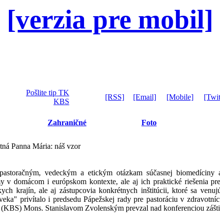
[verzia pre mobil]
Pošlite tip TK
[RSS]
[Email]
[Mobile]
[Twit
KBS
Zahraničné
Foto
ná Panna Mária: náš vzor
astoračným, vedeckým a etickým otázkam súčasnej biomedíciny a
my v domácom i európskom kontexte, ale aj ich praktické riešenia preds
ych krajín, ale aj zástupcovia konkrétnych inštitúcii, ktoré sa ve
oveka" privítalo i predsedu Pápežskej rady pre pastoráciu v zdravo
(KBS) Mons. Stanislavom Zvolenským prevzal nad konferenciou zášti