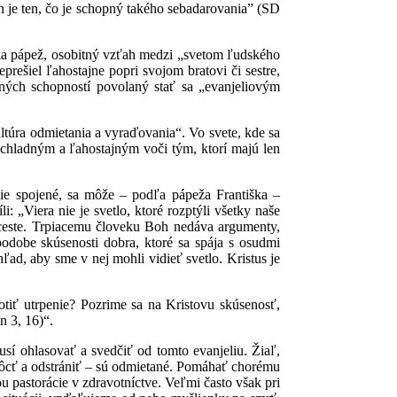
 je ten, čo je schopný takého sebadarovania” (SD
ýka pápež, osobitný vzťah medzi „svetom ľudského
prešiel ľahostajne popri svojom bratovi či sestre,
tných schopností povolaný stať sa „evanjeliovým
ultúra odmietania a vyraďovania“. Vo svete, kde sa
 chladným a ľahostajným voči tým, ktorí majú len
nie spojené, sa môže – podľa pápeža Františka –
 „Viera nie je svetlo, ktoré rozptýli všetky naše
j ceste. Trpiacemu človeku Boh nedáva argumenty,
odobe skúsenosti dobra, ktoré sa spája s osudmi
ľad, aby sme v nej mohli vidieť svetlo. Kristus je
tiť utrpenie? Pozrime sa na Kristovu skúsenosť,
n 3, 16)“.
usí ohlasovať a svedčiť od tomto evanjeliu. Žiaľ,
môcť a odstrániť – sú odmietané. Pomáhať chorému
u pastorácie v zdravotníctve. Veľmi často však pri