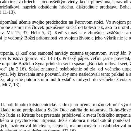
 ako trest za hriech – predovšetkým vtedy, keď trpí nevinná, spravodli
iešnikovi, napriek odsúdeniu hriechu, diskredituje predstavu Boha
D 11-13).
 pripomínal učenie svojho predchodcu na Petrovom stolci. Vo svojom 
robe a smrti má človek pokušenie kričať od bolesti tak, ako to urobil
ov. Mk 15, 37; Hebr 5, 7). Keď sa náš stav zhoršuje, zväčšuje sa 
si je vedomý Božej prítomnosti vo svojom živote a jeho výkrik nie je r
rpenia, aj keď ono samotné navždy zostane tajomstvom, svätý Ján Pa
išovi Kristovi (porov. SD 13-14). Poľský pápež veľmi jasne poveda
ve utrpenie Božieho Syna prinieslo svetu spásu: „Boh tak miloval svet
vot” (Jn 3,16). Spása znamená oslobodenie od zla, od večného utrpe
yna. My kresťania sme pozvaní, aby sme nasledovali tento príklad a 
íža, aby sme potom s ním mohli vstať z mŕtvych do večného života v r
 Mt 7, 13).
la II. boli hlboko kristocentrické. Jadro jeho učenia možno zhrnúť vý
áklade tohto predpokladu Svätý Otec zahŕňa do tajomstva Boho-človek
ého ľudu sa Kristus bez prestania približoval k svetu ľudského utrpenia
ckého a psychického utrpenia. Ježiš dokonca niekoľkokrát poukáz
dných, uzdravoval hluchých, slepých, malomocných a oslobodzoval od
tak telesné, ako aj duševné (porov. SD 16).