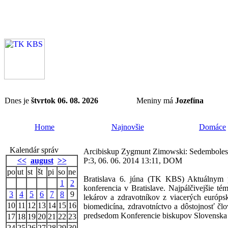
Dnes je
štvrtok 06. 08. 2026
Meniny má
Jozefína
Home
Najnovšie
Domáce
Kalendár správ
Arcibiskup Zygmunt Zimowski: Sedembolest
<<
august
>>
P:3, 06. 06. 2014 13:11, DOM
po
ut
st
št
pi
so
ne
Bratislava 6. júna (TK KBS) Aktuálnym p
1
2
konferencia v Bratislave. Najpálčivejšie té
3
4
5
6
7
8
9
lekárov a zdravotníkov z viacerých európsk
10
11
12
13
14
15
16
biomedicína, zdravotníctvo a dôstojnosť čl
predsedom Konferencie biskupov Slovenska 
17
18
19
20
21
22
23
24
25
26
27
28
29
30