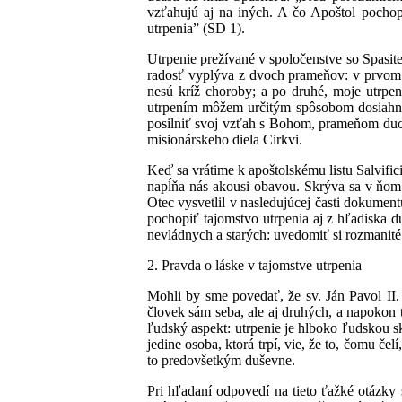
vzťahujú aj na iných. A čo Apoštol pocho
utrpenia” (SD 1).
Utrpenie prežívané v spoločenstve so Spasite
radosť vyplýva z dvoch prameňov: v prvom r
nesú kríž choroby; a po druhé, moje utrpeni
utrpením môžem určitým spôsobom dosiahnuť,
posilniť svoj vzťah s Bohom, prameňom ducho
misionárskeho diela Cirkvi.
Keď sa vrátime k apoštolskému listu Salvifi
napĺňa nás akousi obavou. Skrýva sa v ňom 
Otec vysvetlil v nasledujúcej časti dokumen
pochopiť tajomstvo utrpenia aj z hľadiska d
nevládnych a starých: uvedomiť si rozmanité
2. Pravda o láske v tajomstve utrpenia
Mohli by sme povedať, že sv. Ján Pavol II.
človek sám seba, ale aj druhých, a napokon 
ľudský aspekt: utrpenie je hlboko ľudskou s
jedine osoba, ktorá trpí, vie, že to, čomu čel
to predovšetkým duševne.
Pri hľadaní odpovedí na tieto ťažké otázky