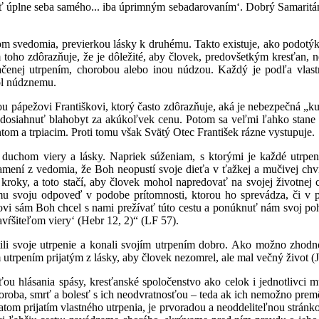
sť úplne seba samého... iba úprimným sebadarovanímʻ. Dobrý Samaritán
lom svedomia, previerkou lásky k druhému. Takto existuje, ako podot
toho zdôrazňuje, že je dôležité, aby človek, predovšetkým kresťan, ne
značenej utrpením, chorobou alebo inou núdzou. Každý je podľa vlas
ol núdznemu.
ou pápežovi Františkovi, ktorý často zdôrazňuje, aká je nebezpečná „k
ží dosiahnuť blahobyt za akúkoľvek cenu. Potom sa veľmi ľahko stane
ntom a trpiacim. Proti tomu však Svätý Otec František rázne vystupuje.
s duchom viery a lásky. Napriek súženiam, s ktorými je každé utrpe
ení z vedomia, že Boh neopustí svoje dieťa v ťažkej a mučivej chvíli:
e kroky, a toto stačí, aby človek mohol napredovať na svojej životne
mu svoju odpoveď v podobe prítomnosti, ktorou ho sprevádza, či v p
tovi sám Boh chcel s nami prežívať túto cestu a ponúknuť nám svoj poh
avŕšiteľom vieryʻ (Hebr 12, 2)“ (LF 57).
i svoje utrpenie a konali svojím utrpením dobro. Ako možno zhodno
 utrpením prijatým z lásky, aby človek nezomrel, ale mal večný život (J
ťou hlásania spásy, kresťanské spoločenstvo ako celok i jednotlivci m
oroba, smrť a bolesť s ich neodvratnosťou – teda ak ich nemožno pre
om prijatím vlastného utrpenia, je prvoradou a neoddeliteľnou stránko