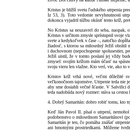
Kristus je bližší svetu ľudského utrpenia pr
Iz 53, 3). Toto vedomie nevyhnutnosti utr
dokonca vyjadril túžbu okúsiť tento kríž, pr
No Kristus sa neuzavrel do seba, naopak, ot
Kristus v určitom zmysle sprístupnil svoje 
svete a kedykoľvek v čase –, natoľko dopĺňa
žiadosť, s ktorou sa milosrdný Ježiš obrátil
i duchovnom (nepochopenie spolusestier, pre
Ježiš uistil, že v tomto poslaní jej vždy 
zmysel: svojím krížom mám účasť na spásnom 
svoju vieru len vlažne. Kto verí, vie, ako to
Kristov kríž vrhá nové, veľmi dôležité sv
veľkonočnom tajomstve. Utrpenie teda nie je 
aby sme dosiahli večné šťastie. V Salvifici
teda nadobúda nový rozmer: stáva sa cestou
4. Dobrý Samaritán: dobro robiť tomu, kto tr
Keď Ján Pavol II. písal o utrpení, nemohol 
podobenstvo o milosrdnom Samaritánovi (po
Samaritán je ten, čo pomáha znášať utrpenie
ani hmotnými prostriedkami. Môžeme tvrdiť