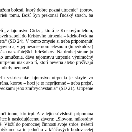
mužom bolesti, ktorý dobre pozná utrpenie“ (porov.
priek tomu, Boží Syn prekonal ľudský strach, ba
ň „v tajomstve Cirkvi, ktorá je Kristovým telom,
lovek zapojí do Kristovho utrpenia – kdekoľvek na
veta“ (SD 24). V tomto zmysle si treba pripomenúť
ejavilo aj v jej nesmiernom telesnom (tuberkulóza)
su najzaťatejších hriešnikov. Na druhej strane ju
ovho umučenia, dáva tajomstvu utrpenia výnimočný
peniu inak ako tí, ktorí neveria alebo prežívajú
y nikdy neopustí.
a vzkriesenia: tajomstvo utrpenia je skryté vo
na, ktorou – hoci je to nepríjemné – treba prejsť,
 svedkami jeho zmŕtvychvstania“ (SD 21). Utrpenie
či tomu, kto trpí. A v tejto súvislosti pripomína
Otec k nasledujúcemu záveru: „Slovom, milosrdný
 Vloží do pomocnej činnosti svoje srdce, nešetrí
 Dotýkame sa tu jedného z kľúčových bodov celej