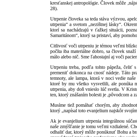
kresťanskej antropológie. Človek môže ,náj
28).
Utrpenie človeka sa teda stáva výzvou, ape
utrpenia“ a svetom „nezištnej lásky“. Okrem 
ktorí sa nachádzajú v ťažkej situácii, po
Samaritánom“, ktorý sa pristaví, aby pomoh
Citlivosť voči utrpeniu je témou veľmi blízk
počíta iba materiálne dobro, sa človek sna
málo alebo nič. Sme ľahostajní aj voči pacie
Utrpeniu treba, podľa tohto pápeža, čeliť 
premeniť dokonca na cnosť nádeje. Táto pram
temnoty, ale lampa, ktorá v noci vedie naš
ktoré by mu všetko vysvetlili, ale ponúka 
utrpenia, aby doň vnieslo lúč svetla. V Kris
ten, ktorý znášaním bolesti je ,pôvodcom a z
Musíme tiež pomáhať chorým, aby zhodnotil
ktorý „napísal toto evanjelium najskôr svojím
Ak je evanjelium utrpenia integrálnou súčas
naše zmýšľanie je tomu veľmi vzdialené. Ch
odhaliť dar, ktorý môže ponúknuť Bohu a brat