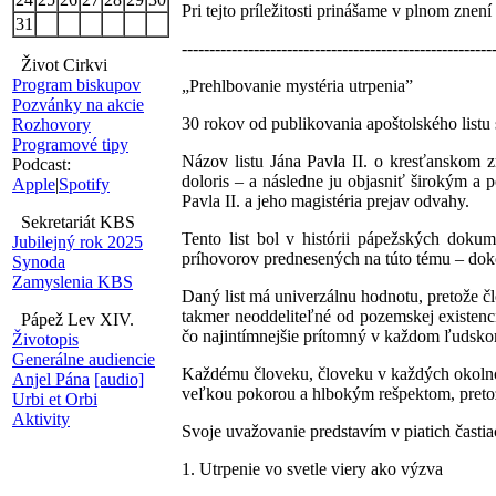
Pri tejto príležitosti prinášame v plnom zne
31
--------------------------------------------------------
Život Cirkvi
Program biskupov
„Prehlbovanie mystéria utrpenia”
Pozvánky na akcie
30 rokov od publikovania apoštolského listu sv
Rozhovory
Programové tipy
Názov listu Jána Pavla II. o kresťanskom z
Podcast:
doloris – a následne ju objasniť širokým a 
Apple
|
Spotify
Pavla II. a jeho magistéria prejav odvahy.
Sekretariát KBS
Tento list bol v histórii pápežských do
Jubilejný rok 2025
príhovorov prednesených na túto tému – doko
Synoda
Zamyslenia KBS
Daný list má univerzálnu hodnotu, pretože čl
takmer neoddeliteľné od pozemskej existenc
Pápež Lev XIV.
čo najintímnejšie prítomný v každom ľudskom
Životopis
Generálne audiencie
Každému človeku, človeku v každých okolnost
Anjel Pána
[audio]
veľkou pokorou a hlbokým rešpektom, preto
Urbi et Orbi
Aktivity
Svoje uvažovanie predstavím v piatich častia
1. Utrpenie vo svetle viery ako výzva