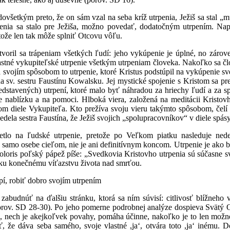
edovšetkým preto, že on sám vzal na seba kríž utrpenia, Ježiš sa stal „
penia sa stalo pre Ježiša, možno povedať, dodatočným utrpením. Na
etože len tak môže splniť Otcovu vôľu.
voril sa trápeniam všetkých ľudí: jeho vykúpenie je úplné, no zárove
vlastné vykupiteľské utrpenie všetkým utrpeniam človeka. Nakoľko sa č
 svojím spôsobom to utrpenie, ktoré Kristus podstúpil na vykúpenie s
 na sv. sestru Faustínu Kowalsku. Jej mystické spojenie s Kristom sa pr
dstavených) utrpení, ktoré malo byť náhradou za hriechy ľudí a za spá
bude nablízku a na pomoci. Hlboká viera, založená na meditácii Krist
diele Vykupiteľa. Kto prežíva svoju vieru takýmto spôsobom, čelí utr
 vedela sestra Faustína, že Ježiš svojich „spolupracovníkov“ v diele spás
etlo na ľudské utrpenie, pretože po Veľkom piatku nasleduje nedeľ
samo osebe cieľom, nie je ani definitívnym koncom. Utrpenie je ako brá
 doloris poľský pápež píše: „Svedkovia Kristovho utrpenia sú súčasne
 ku konečnému víťazstvu života nad smrťou.
pí, robiť dobro svojím utrpením
zabudnúť na ďalšiu stránku, ktorá sa ním súvisí: citlivosť blížneho vo
rov. SD 28-30). Po jeho pomerne podrobnej analýze dospieva Svätý 
, nech je akejkoľvek povahy, pomáha účinne, nakoľko je to len možné.
, že dáva seba samého, svoje vlastné ,jaʻ, otvára toto ,jaʻ inému.