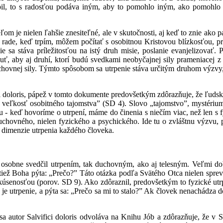
pil, to s radosťou podáva iným, aby to pomohlo iným, ako pomohl
ľom je nielen ľahšie znesiteľné, ale v skutočnosti, aj keď to znie ako
ade, keď trpím, môžem počítať s osobitnou Kristovou blízkosťou, pre
e sa stáva príležitosťou na istý druh misie, poslanie evanjelizovať.
 aby aj druhí, ktorí budú svedkami neobyčajnej sily prameniacej z mo
vnej sily. Týmto spôsobom sa utrpenie stáva určitým druhom výzvy, al
ci doloris, pápež v tomto dokumente predovšetkým zdôrazňuje, že ľudské
veľkosť osobitného tajomstva” (SD 4). Slovo „tajomstvo”, mystérium, 
tu - keď hovoríme o utrpení, máme do činenia s niečím viac, než len s 
uchovného, nielen fyzického a psychického. Ide tu o zvláštnu výzvu, p
 dimenzie utrpenia každého človeka.
 osobne svedčil utrpením, tak duchovným, ako aj telesným. Veľmi dob
tiež Boha pýta: „Prečo?” Táto otázka podľa Svätého Otca nielen sprevád
kúsenosťou (porov. SD 9). Ako zdôraznil, predovšetkým to fyzické utrpe
í, je utrpenie, a pýta sa: „Prečo sa mi to stalo?” Ak človek nenachádza 
 sa autor Salvifici doloris odvoláva na Knihu Jób a zdôrazňuje, že v