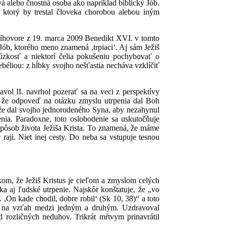
vá alebo čnostná osoba ako napríklad biblický Jób.
, ktorý by trestal človeka chorobou alebou iným
príhovore z 19. marca 2009 Benedikt XVI. v tomto
 Jób, ktorého meno znamená ,trpiaciʻ. Aj sám Ježiš
úzkosť a niektorí čelia pokušeniu pochybovať o
ebéliou: z hĺbky svojho nešťastia necháva vzklíčiť
vol II. navrhol pozerať sa na veci z perspektívy
l, že odpoveď na otázku zmyslu utrpenia dal Boh
, že dal svojho jednorodeného Syna, aby nezahynul
nia. Paradoxne, toto oslobodenie sa uskutočňuje
spôsob života Ježiša Krista. To znamená, že máme
aji. Niet inej cesty. Do neba sa vstupuje tesnou
rokom, že Ježiš Kristus je cieľom a zmyslom celých
a aj ľudské utrpenie. Najskôr konštatuje, že „vo
. ,On kade chodil, dobre robilʻ (Sk 10, 38)“ a toto
al na vzťah medzi jedným a druhým. Uzdravoval
 rozličných neduhov. Trikrát mŕtvym prinavrátil