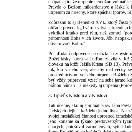
chápať aj to, že utrpenie nemožno vnímať len
Pravda o Božom milosrdenstve a láske k hr
utrpením za hriechy, ktoré spáchal (porov. S
Zdôraznil to aj Benedikt XVI., ktorý často
ohľade povedal: „Tvárou v tvár utrpeniu, cho
vykríkol krátko pred tým, než zomrel (por
prítomnosti Boha v ich živote. Jób, naopak, 
dôveru voči Bohu.”
Pri hľadaní odpovede na otázku o zmysle ut
Božej lásky, ktorá sa ľuďom zjavila v Jež
človeku na kríži Ježiša Krista (SD 13). Prá
nik, kto v neho verí, ale aby mal večný ži
prostredníctvom veľkého utrpenia Božieho S
byť vždy pripravení vziať na seba jarmo kr
bránou námah – a niekedy aj utrpenia (Porov.
3. Trpieť s Kristom a v Kristovi
Tak učenie, ako aj spiritualita sv. Jána Pav
ľudských dejín i každého jednotlivca. Na z
svojej mesiášskej činnosti uprostred izraelsk
jeho konanie sa týkalo predovšetkým fyzi
chorých, potešoval zarmútených, sýtil hla
život. Bol citlivý na každé ľudské utrpenie, 