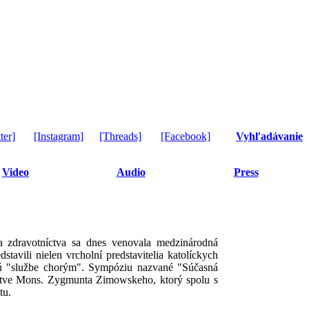
ter]
[Instagram]
[Threads]
[Facebook]
Vyhľadávanie
Video
Audio
Press
 zdravotníctva sa dnes venovala medzinárodná
tavili nielen vrcholní predstavitelia katolíckych
nujú "službe chorým". Sympóziu nazvané "Súčasná
tníctve Mons. Zygmunta Zimowskeho, ktorý spolu s
tu.