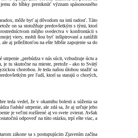
o jemu do hĺbky preniknúť význam spásonosného
 paradox, môže byť aj dôvodom na istú radosť. Táto
tože on sa stotožňuje predovšetkým s tými, ktorí
 Prostredníctvom môjho svedectva v konfrontácii s
jej viery, mohli ňou byť inšipirovaní a zatúžili
e aj príležitosťou na ešte hlbšie zapojenie sa do
 utrpenie „prebúdza v nás súcit, vzbudzuje úctu a
je tu skutočne na mieste, pretože - ako to Svätý
fyzickou chorobou. Je teda našou úlohou snažiť sa
redovšetkým pre ľudí, ktorí sa starajú o chorých,
re teda vedel, že v okamihu bolesti a súženia sa
za ľudské utrpenie, ale zdá sa, že aj určuje jeho
nie je veľmi rozšírené aj vo svete zvierat. Avšak
dostatočnú odpoveď na túto otázku, trpí ešte viac, a
 Starom zákone sa s postupujúcim Zjavením začína