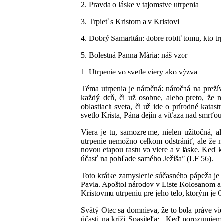
2. Pravda o láske v tajomstve utrpenia
3. Trpieť s Kristom a v Kristovi
4. Dobrý Samaritán: dobre robiť tomu, kto tr
5. Bolestná Panna Mária: náš vzor
1. Utrpenie vo svetle viery ako výzva
Téma utrpenia je náročná: náročná na prežív
každý deň, či už osobne, alebo preto, že n
oblastiach sveta, či už ide o prírodné kata
svetlo Krista, Pána dejín a víťaza nad smrťou
Viera je tu, samozrejme, nielen užitočná, 
utrpenie nemožno celkom odstrániť, ale že 
novou etapou rastu vo viere a v láske. Keď 
účasť na pohľade samého Ježiša” (LF 56).
Toto krátke zamyslenie súčasného pápeža je 
Pavla. Apoštol národov v Liste Kolosanom ak
Kristovmu utrpeniu pre jeho telo, ktorým je 
Svätý Otec sa domnieva, že to bola práve vier
účasti na kríži Spasiteľa: „Keď porozumiem