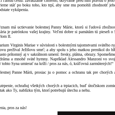
aci ľahšiu cestu: zavádzame chorého, skrývame pred ním pravdu o jeho
ieme stáť po boku toho, kto trpí, aby sme mu pomohli zhodnotiť jeho
odstate vykúpenia.
význam má uctievanie bolestnej Panny Márie, ktorú si ľudová zbožno
ria je patrónkou vašej krajiny. Veľmi dobre si pamätám tú pieseň o 
lom II.
rium Virginis Mariae v súvislosti s bolestnými tajomstvami svätého r
vu prežíval Ježišovu smrť; a aby spolu s jeho matkou prenikol do hĺb
často prítomný aj v sakrálnom umení: fresky, plátna, obrazy. Spomeňme 
eká dráma a mnohé sväté hymny. Napríklad Alessandro Manzoni vo sv
 / tohto Syna umierať na kríži / pros za nás, ó, kráľovná zarmútených!“
tnej Panne Márii, prosiac ju o pomoc a ochranu tak pre chorých a t
 utrpenie, ochraňuj všetkých chorých a trpiacich, buď útočiskom zomi
ak ako Ty, nablízku tým, ktorí potrebujú útechu a nehu.
nia, pros za nás!