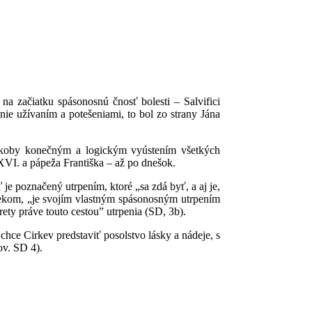
a začiatku spásonosnú čnosť bolesti – Salvifici
nie užívaním a potešeniami, to bol zo strany Jána
 akoby konečným a logickým vyústením všetkých
XVI. a pápeža Františka – až po dnešok.
je poznačený utrpením, ktoré „sa zdá byť, a aj je,
ovekom, „je svojím vlastným spásonosným utrpením
ety práve touto cestou” utrpenia (SD, 3b).
hce Cirkev predstaviť posolstvo lásky a nádeje, s
v. SD 4).