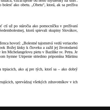
 situácii, vzďaľujeme od neho myšlienky na smrť.
 bolesť ako obetu. „Obetu“, ktorá, ak sa prežíva
sť ctí už po stáročia ako pomocníčku v prežívaní
Sedembolestnej, ktorú spievali skupiny Slovákov,
uženca hovorí: „Bolestné tajomstvá vedú veriaceho
ok Božej lásky k človeku a zažil jej životodarnú
len Michelangelovu pietu v Bazilike sv. Petra. Je
ojom hymne Utrpenie striedmo pripomína Máriinu
rpiacich, ako aj pre tých, ktorí sa – ako dobrý
erajúcich, sprevádzaj všetkých zdravotníkov v ich