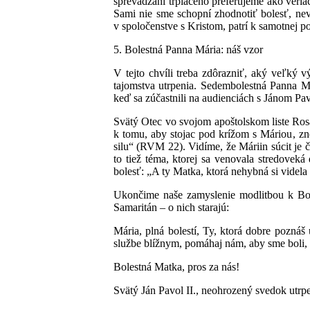
sprevádzaní trpiaceho preferujeme ako veri
Sami nie sme schopní zhodnotiť bolesť, nev
v spoločenstve s Kristom, patrí k samotnej p
5. Bolestná Panna Mária: náš vzor
V tejto chvíli treba zdôrazniť, aký veľký 
tajomstva utrpenia. Sedembolestná Panna Má
keď sa zúčastnili na audienciách s Jánom Pav
Svätý Otec vo svojom apoštolskom liste Rosa
k tomu, aby stojac pod krížom s Máriou, zno
silu“ (RVM 22). Vidíme, že Máriin súcit je 
to tiež téma, ktorej sa venovala stredov
bolesť: „A ty Matka, ktorá nehybná si videla
Ukončime naše zamyslenie modlitbou k Boles
Samaritán – o nich starajú:
Mária, plná bolestí, Ty, ktorá dobre poznáš
službe blížnym, pomáhaj nám, aby sme boli, t
Bolestná Matka, pros za nás!
Svätý Ján Pavol II., neohrozený svedok utrpe