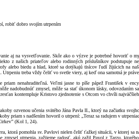
pí, robiť dobro svojím utrpením
anie aj na vysvetľovanie. Skôr ako o výzve je potrebné hovoriť o mys
iekto z našich priateľov alebo rodinných príslušníkov podstupuje ne
strofy alebo biedu a hlad, ktoré sa dotýkajú tisícov ľudí žijúcich na
. Utrpeniu treba vždy čeliť vo svetle viery, aj keď ona samotná je práv
ale priam nenahraditeľná. Veľmi jasne to píše pápež František v enc
môže nadobudnúť zmysel, môže sa stať úkonom lásky, odovzdaním sa d
kresťan kontempluje Kristovo zjednotenie s Otcom vo chvíli najväčšieho
akoby ozvenou učenia svätého Jána Pavla II., ktorý na začiatku svojho
oby priam s nadšením hovoril o utrpení: „Teraz sa radujem v utrpeniac
Cirkev” (Kol 1, 24).
a, ktorá pomohla sv. Pavlovi nielen čeliť ťažkej situácii, v ktorej sa 
e zmysel utrpenia, zažijeme radosť, akú zažil Pavol z Tarzu, ktorého