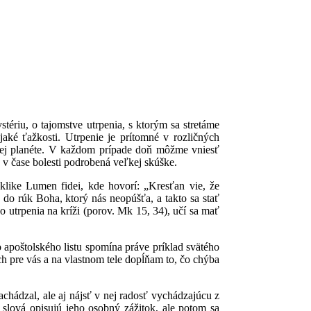
tériu, o tajomstve utrpenia, s ktorým sa stretáme
jaké ťažkosti. Utrpenie je prítomné v rozličných
 našej planéte. V každom prípade doň môžme vniesť
e v čase bolesti podrobená veľkej skúške.
yklike Lumen fidei, kde hovorí: „Kresťan vie, že
o rúk Boha, ktorý nás neopúšťa, a takto sa stať
 utrpenia na kríži (porov. Mk 15, 34), učí sa mať
 apoštolského listu spomína práve príklad svätého
h pre vás a na vlastnom tele dopĺňam to, čo chýba
nachádzal, ale aj nájsť v nej radosť vychádzajúcu z
 slová opisujú jeho osobný zážitok, ale potom sa