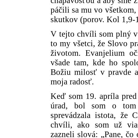
chápavosťou a aby sme ži
páčili sa mu vo všetkom,
skutkov (porov. Kol 1,9-
V tejto chvíli som plný 
to my všetci, že Slovo pra
životom. Evanjelium oč
všade tam, kde ho spolo
Božiu milosť v pravde a 
moja radosť.
Keď som 19. apríla pred
úrad, bol som o tom
sprevádzala istota, že 
chvíli, ako som už via
zazneli slová: „Pane, čo