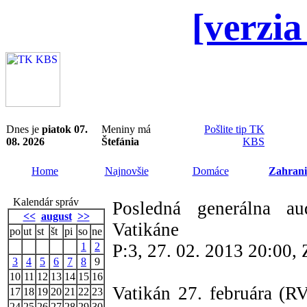
[verzia
Dnes je
piatok 07.
Meniny má
Pošlite tip TK
08. 2026
Štefánia
KBS
Home
Najnovšie
Domáce
Zahrani
Kalendár správ
Posledná generálna a
<<
august
>>
Vatikáne
po
ut
st
št
pi
so
ne
1
2
P:3, 27. 02. 2013 20:00
3
4
5
6
7
8
9
10
11
12
13
14
15
16
Vatikán 27. februára (R
17
18
19
20
21
22
23
24
25
26
27
28
29
30