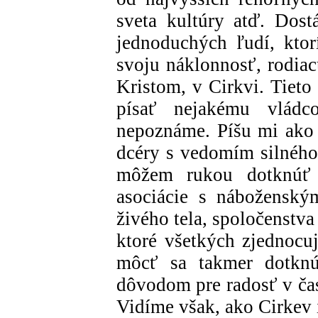
sveta kultúry atď. Dos
jednoduchých ľudí, ktor
svoju náklonnosť, rodiac
Kristom, v Cirkvi. Tieto
písať nejakému vlád
nepoznáme. Píšu mi ako b
dcéry s vedomím silného
môžem rukou dotknúť C
asociácie s náboženský
živého tela, spoločenstva 
ktoré všetkých zjednocu
môcť sa takmer dotknúť
dôvodom pre radosť v čas
Vidíme však, ako Cirkev i