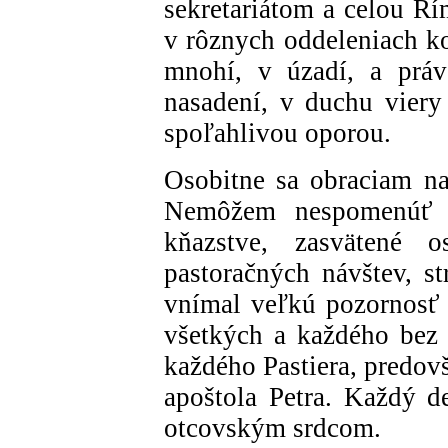
sekretariátom a celou Rí
v rôznych oddeleniach ko
mnohí, v úzadí, a prá
nasadení, v duchu vier
spoľahlivou oporou.
Osobitne sa obraciam n
Nemôžem nespomenúť b
kňazstve, zasvätené
pastoračných návštev, st
vnímal veľkú pozornosť
všetkých a každého bez r
každého Pastiera, predo
apoštola Petra. Každý d
otcovským srdcom.