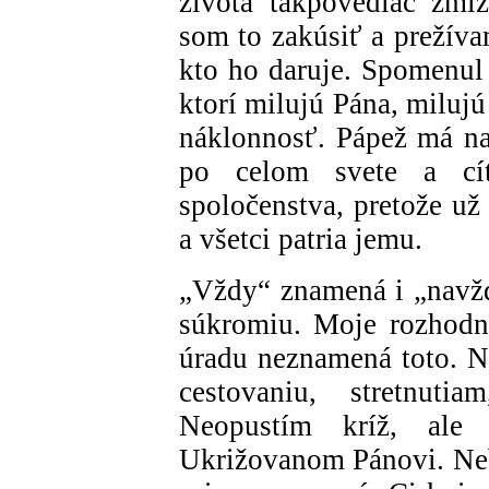
života takpovediac zmi
som to zakúsiť a prežívam
kto ho daruje. Spomenul
ktorí milujú Pána, miluj
náklonnosť. Pápež má nao
po celom svete a cí
spoločenstva, pretože už 
a všetci patria jemu.
„Vždy“ znamená i „navžd
súkromiu. Moje rozhodn
úradu neznamená toto. N
cestovaniu, stretnutia
Neopustím kríž, ale
Ukrižovanom Pánovi. Ne