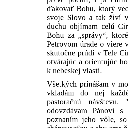
ďakovať Bohu, ktorý vedi
svoje Slovo a tak živí v
duchu objímam celú Cir
Bohu za „správy“, ktor
Petrovom úrade o viere v
skutočne prúdi v Tele Ci
otvárajúc a orientujúc h
k nebeskej vlasti.
Všetkých prinášam v mod
vkladám do nej každé 
pastoračnú návštevu.
odovzdávam Pánovi s 
poznaním jeho vôle, s