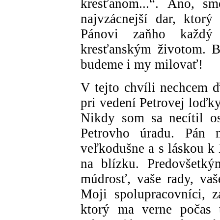
kresťanom...“. Áno, sm
najvzácnejší dar, ktor
Pánovi zaňho každý
kresťanským životom. B
budeme i my milovať!
V tejto chvíli nechcem 
pri vedení Petrovej loďk
Nikdy som sa necítil os
Petrovho úradu. Pán 
veľkodušne a s láskou k 
na blízku. Predovšetkým
múdrosť, vaše rady, vaš
Moji spolupracovníci, 
ktorý ma verne počas t