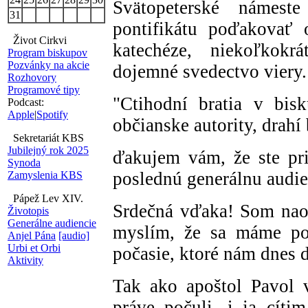
Svätopeterské námes
31
pontifikátu poďakovať 
Život Cirkvi
katechéze, niekoľkokr
Program biskupov
Pozvánky na akcie
dojemné svedectvo viery.
Rozhovory
Programové tipy
"Ctihodní bratia v bis
Podcast:
Apple
|
Spotify
občianske autority, drahí b
Sekretariát KBS
Jubilejný rok 2025
ďakujem vám, že ste pr
Synoda
poslednú generálnu audie
Zamyslenia KBS
Pápež Lev XIV.
Srdečná vďaka! Som naoz
Životopis
Generálne audiencie
myslím, že sa máme poď
Anjel Pána
[audio]
Urbi et Orbi
počasie, ktoré nám dnes d
Aktivity
Tak ako apoštol Pavol 
práve počuli, i ja cít