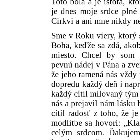
Toto bola a je istota, k
je dnes moje srdce plné 
Cirkvi a ani mne nikdy ne
Sme v Roku viery, ktorý 
Boha, keďže sa zdá, akob
miesto. Chcel by som p
pevnú nádej v Pána a zver
že jeho ramená nás vždy
dopredu každý deň i nap
každý cítil milovaný tým
nás a prejavil nám lásku
cítil radosť z toho, že 
modlitbe sa hovorí: „Kla
celým srdcom. Ďakujem 