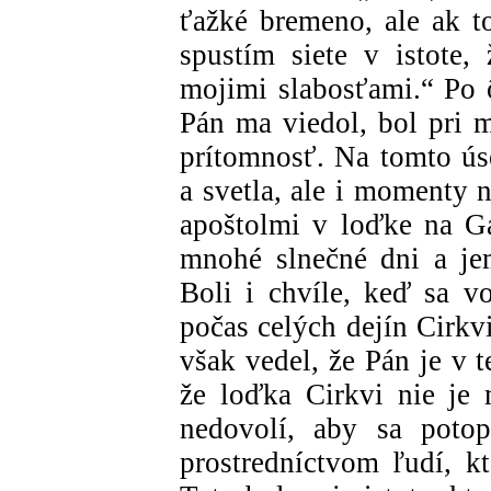
ťažké bremeno, ale ak t
spustím siete v istote
mojimi slabosťami.“ Po
Pán ma viedol, bol pri
prítomnosť. Na tomto úse
a svetla, ale i momenty n
apoštolmi v loďke na Ga
mnohé slnečné dni a je
Boli i chvíle, keď sa vo
počas celých dejín Cirkv
však vedel, že Pán je v 
že loďka Cirkvi nie je 
nedovolí, aby sa potop
prostredníctvom ľudí, kt