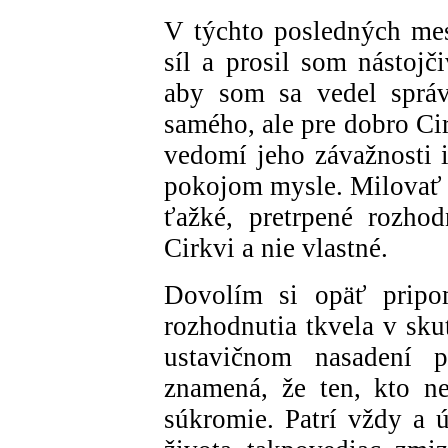
V týchto posledných me
síl a prosil som nástojč
aby som sa vedel sprá
samého, ale pre dobro Ci
vedomí jeho závažnosti i
pokojom mysle. Milovať
ťažké, pretrpené rozhod
Cirkvi a nie vlastné.
Dovolím si opäť pripo
rozhodnutia tkvela v sku
ustavičnom nasadení 
znamená, že ten, kto n
súkromie. Patrí vždy a ú