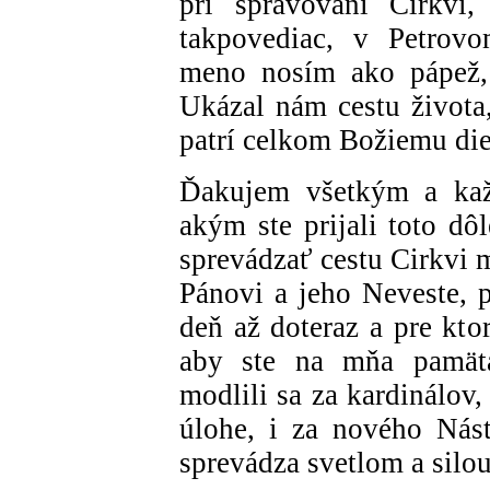
pri spravovaní Cirkvi,
takpovediac, v Petrovo
meno nosím ako pápež
Ukázal nám cestu života,
patrí celkom Božiemu die
Ďakujem všetkým a kaž
akým ste prijali toto dô
sprevádzať cestu Cirkvi 
Pánovi a jeho Neveste, p
deň až doteraz a pre kto
aby ste na mňa pamät
modlili sa za kardinálov,
úlohe, i za nového Nás
sprevádza svetlom a silo