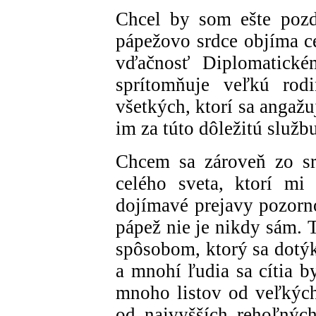
Chcel by som ešte pozd
pápežovo srdce objíma ce
vďačnosť Diplomatickém
sprítomňuje veľkú rod
všetkých, ktorí sa angaž
im za túto dôležitú služb
Chcem sa zároveň zo 
celého sveta, ktorí mi
dojímavé prejavy pozorno
pápež nie je nikdy sám. 
spôsobom, ktorý sa dotýk
a mnohí ľudia sa cítia 
mnoho listov od veľkých 
od najvyšších rehoľných