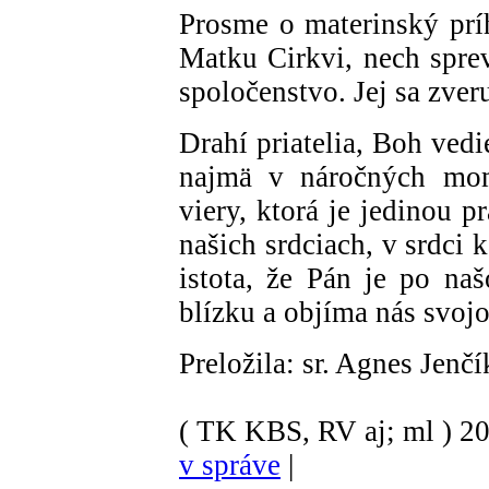
Prosme o materinský pr
Matku Cirkvi, nech sprev
spoločenstvo. Jej sa zve
Drahí priatelia, Boh vedi
najmä v náročných mom
viery, ktorá je jedinou p
našich srdciach, v srdci 
istota, že Pán je po na
blízku a objíma nás svoj
Preložila: sr. Agnes Jenč
( TK KBS, RV aj; ml )
2
v správe
|