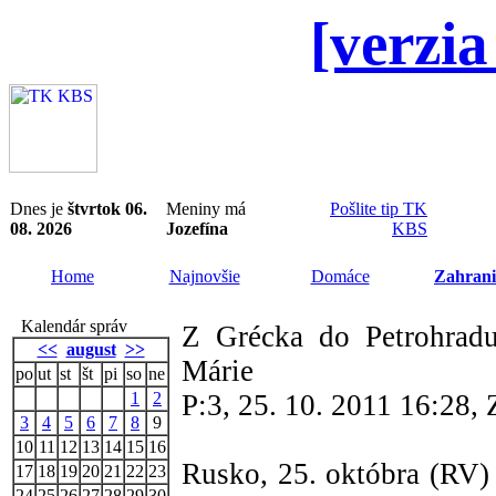
[verzia
Dnes je
štvrtok 06.
Meniny má
Pošlite tip TK
08. 2026
Jozefína
KBS
Home
Najnovšie
Domáce
Zahrani
Kalendár správ
Z Grécka do Petrohradu
<<
august
>>
Márie
po
ut
st
št
pi
so
ne
1
2
P:3, 25. 10. 2011 16:28
3
4
5
6
7
8
9
10
11
12
13
14
15
16
Rusko, 25. októbra (RV) 
17
18
19
20
21
22
23
24
25
26
27
28
29
30