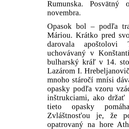
Rumunska. Posvätný 
novembra.
Opasok bol – podľa tr
Máriou. Krátko pred sv
darovala apoštolovi
uchovávaný v Konštant
bulharský kráľ v 14. st
Lazárom I. Hrebeljanovi
mnoho stáročí mnísi dáv
opasky podľa vzoru vzác
inštrukciami, ako držať 
tieto opasky pomáha
Zvláštnosťou je, že 
opatrovaný na hore Ath