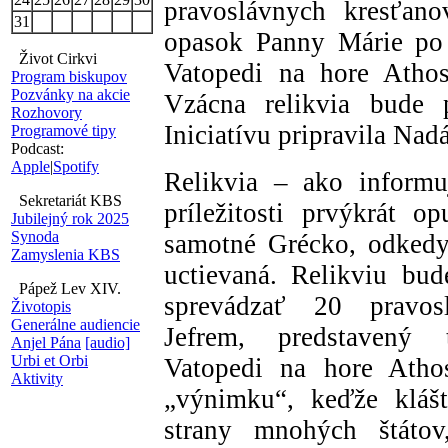
pravoslávnych kresťano
31
opasok Panny Márie po p
Život Cirkvi
Vatopedi na hore Athos
Program biskupov
Pozvánky na akcie
Vzácna relikvia bude
Rozhovory
Iniciatívu pripravila Na
Programové tipy
Podcast:
Apple
|
Spotify
Relikvia – ako informu
Sekretariát KBS
príležitosti prvýkrát o
Jubilejný rok 2025
Synoda
samotné Grécko, odkedy
Zamyslenia KBS
uctievaná. Relikviu bud
Pápež Lev XIV.
sprevádzať 20 pravos
Životopis
Generálne audiencie
Jefrem, predstavený 
Anjel Pána
[audio]
Urbi et Orbi
Vatopedi na hore Athos
Aktivity
„výnimku“, keďže klášt
strany mnohých štáto