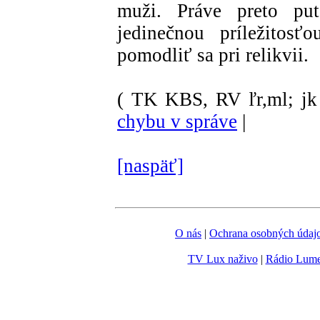
muži. Práve preto pu
jedinečnou príležitosť
pomodliť sa pri relikvii.
( TK KBS, RV ľr,ml; jk
chybu v správe
|
[naspäť]
O nás
|
Ochrana osobných údaj
TV Lux naživo
|
Rádio Lum