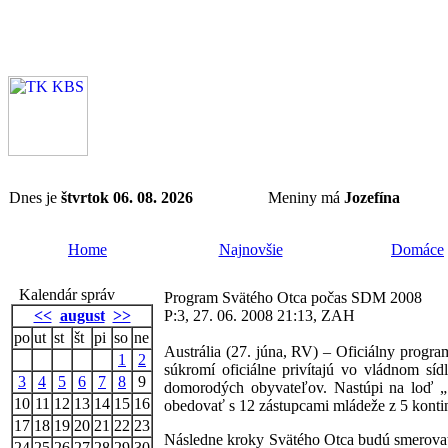
Dnes je
štvrtok 06. 08. 2026
Meniny má
Jozefína
Home
Najnovšie
Domáce
Kalendár správ
Program Svätého Otca počas SDM 2008
<<
august
>>
P:3, 27. 06. 2008 21:13, ZAH
po
ut
st
št
pi
so
ne
Austrália (27. júna, RV) – Oficiálny progr
1
2
súkromí oficiálne privítajú vo vládnom sí
3
4
5
6
7
8
9
domorodých obyvateľov. Nastúpi na loď „S
10
11
12
13
14
15
16
obedovať s 12 zástupcami mládeže z 5 konti
17
18
19
20
21
22
23
Následne kroky Svätého Otca budú smerovať 
24
25
26
27
28
29
30