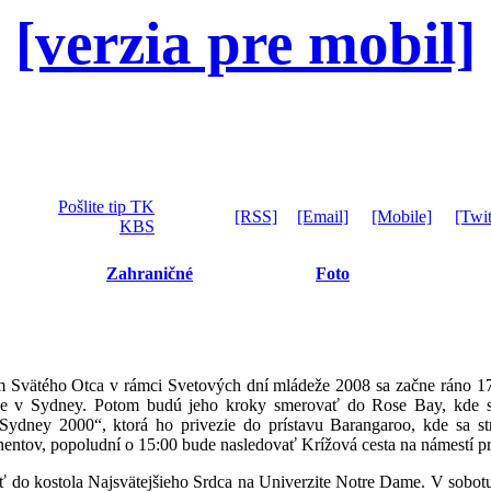
[verzia pre mobil]
Pošlite tip TK
[RSS]
[Email]
[Mobile]
[Twit
KBS
Zahraničné
Foto
am Svätého Otca v rámci Svetových dní mládeže 2008 sa začne ráno 1
dle v Sydney. Potom budú jeho kroky smerovať do Rose Bay, kde si 
ydney 2000“, ktorá ho privezie do prístavu Barangaroo, kde sa st
nentov, popoludní o 15:00 bude nasledovať Krížová cesta na námestí p
do kostola Najsvätejšieho Srdca na Univerzite Notre Dame. V sobotu 1