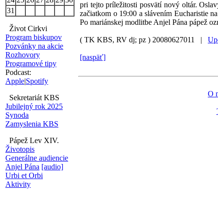
pri tejto príležitosti posvätí nový oltár. 
31
začiatkom o 19:00 a slávením Eucharistie na
Po mariánskej modlitbe Anjel Pána pápež oz
Život Cirkvi
Program biskupov
( TK KBS, RV dj; pz )
20080627011 |
Upo
Pozvánky na akcie
Rozhovory
[naspäť]
Programové tipy
Podcast:
Apple
|
Spotify
O 
Sekretariát KBS
Jubilejný rok 2025
Synoda
Zamyslenia KBS
Pápež Lev XIV.
Životopis
Generálne audiencie
Anjel Pána
[audio]
Urbi et Orbi
Aktivity