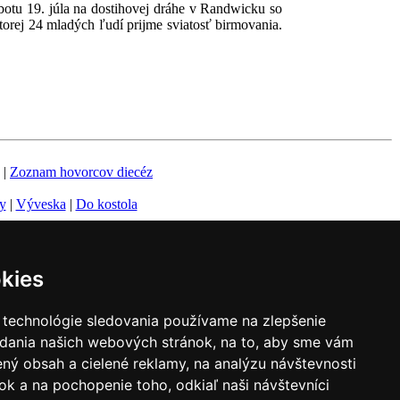
obotu 19. júla na dostihovej dráhe v Randwicku so
torej 24 mladých ľudí prijme sviatosť birmovania.
|
Zoznam hovorcov diecéz
y
|
Výveska
|
Do kostola
kies
 technológie sledovania používame na zlepšenie
adania našich webových stránok, na to, aby sme vám
ný obsah a cielené reklamy, na analýzu návštevnosti
k a na pochopenie toho, odkiaľ naši návštevníci