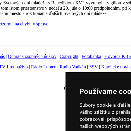
Oslavy Svetových dní mládeže s Benediktom XVI. vyvrcholia vigíliou v s
 tom istom priestranstve v nedeľu 20. júla o 10:00 predpoludním, pri k
námi miesto a rok konania ďalších Svetových dní mládeže.
zorniť na chybu v správe
|
nás
|
Ochrana osobných údajov
|
Copyright
|
Fotobanka
|
Hovorca KBS
TV Lux naživo
|
Rádio Lumen
|
Rádio Vatikán
|
SSV
|
Katolícke novin
Nastavenie Cookies
(c) TK KBS 2003 - 2026
Používame coo
Súbory cookie a ďalšie
vášho zážitku z prehli
zobrazovali prispôsobe
našich webových stráno