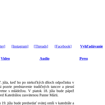
ter]
[Instagram]
[Threads]
[Facebook]
Vyhľadávanie
Video
Audio
Press
7. júla, keď ho po niekoľkých dňoch odpočinku v
pozrie predstavenie tradičných tancov a piesní
retne s mládežou. V piatok 18. júla bude pápež
red Katedrálou zasvätenou Panne Márii.
9. júla bude predsedať svätej omši v katedrále a