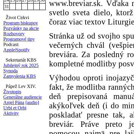
www.breviar.sk. Vďaka 
31
svetlo sveta dielo, ktor
Život Cirkvi
čoraz viac textov Liturgi
Program biskupov
Pozvánky na akcie
Rozhovory
Stránka už od svojho spu
Programové tipy
večerných chvál (vešpie
Podcast:
Apple
|
Spotify
breviára. Za posledný r
Sekretariát KBS
kompletné modlitby posvä
Jubilejný rok 2025
Synoda
Výhodou oproti inojazyč
Zamyslenia KBS
fakt, že modlitba rannýc
Pápež Lev XIV.
Životopis
deň prepisovaná manu
Generálne audiencie
Anjel Pána
[audio]
akýkoľvek deň (i do min
Urbi et Orbi
poskladať presne tak, 
Aktivity
breviár. Práve preto j
pomocou najmä pre lai