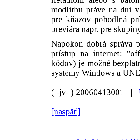
lietadlom alebo s batoh
modlitbu práve na dni v
pre kňazov pohodlná prí
breviára napr. pre skupin
Napokon dobrá správa pr
prístup na internet: "of
kódov) je možné bezplatn
systémy Windows a UNI
( -jv- )
20060413001 |
[naspäť]