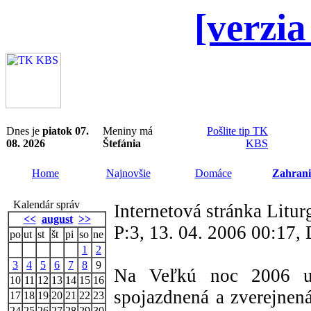
[verzia
Dnes je
piatok 07.
Meniny má
Pošlite tip TK
08. 2026
Štefánia
KBS
Home
Najnovšie
Domáce
Zahrani
Kalendár správ
Internetová stránka Litur
<<
august
>>
P:3, 13. 04. 2006 00:17
po
ut
st
št
pi
so
ne
1
2
3
4
5
6
7
8
9
Na Veľkú noc 2006 up
10
11
12
13
14
15
16
spojazdnená a zverejnená
17
18
19
20
21
22
23
24
25
26
27
28
29
30