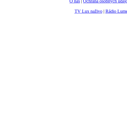
O nás
|
Ochrana osobných údaj
TV Lux naživo
|
Rádio Lum