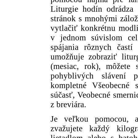
Liturgie hodín odrádza 
stránok s mnohými zálož
vytlačiť konkrétnu modl
v jednom súvislom celk
spájania rôznych častí
umožňuje zobraziť litu
(mesiac, rok), môžete 
pohyblivých slávení 
kompletné Všeobecné sm
súčasť, Veobecné smernic
z breviára.
Je veľkou pomocou, a
zvažujete každý kilog