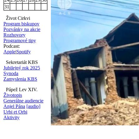
31
Život Cirkvi
Program biskupov
Pozvánky na akcie
Rozhovory
Programové tipy
Podcast:
Apple
|
Spotify
Sekretariát KBS
Jubilejný rok 2025
Synoda
Zamyslenia KBS
Pápež Lev XIV.
Životopis
Generálne audiencie
Anjel Pána
[audio]
Urbi et Orbi
Aktivity