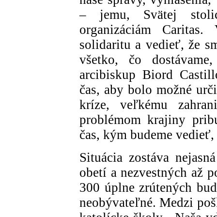
– jemu, Svätej stoli
organizáciám Caritas. 
solidaritu a vedieť, že 
všetko, čo dostávame
arcibiskup Biord Castil
čas, aby bolo možné urči
kríze, veľkému zahr
problémom krajiny pribud
čas, kým budeme vedieť, 
Situácia zostáva nejas
obetí a nezvestných až p
300 úplne zrútených bud
neobývateľné. Medzi poš