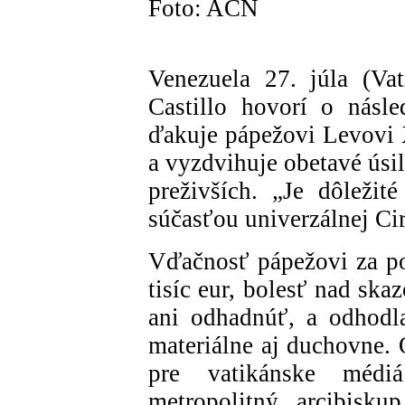
Foto: ACN
Venezuela 27. júla (Va
Castillo hovorí o násl
ďakuje pápežovi Levovi 
a vyzdvihuje obetavé úsi
preživších. „Je dôležité
súčasťou univerzálnej Cir
Vďačnosť pápežovi za p
tisíc eur, bolesť nad ska
ani odhadnúť, a odhodl
materiálne aj duchovne.
pre vatikánske médi
metropolitný arcibisku