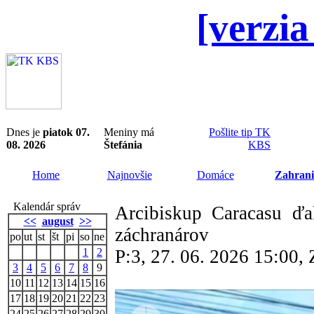
[verzia
Dnes je
piatok 07.
Meniny má
Pošlite tip TK
08. 2026
Štefánia
KBS
Home
Najnovšie
Domáce
Zahrani
Kalendár správ
Arcibiskup Caracasu ďa
<<
august
>>
záchranárov
po
ut
st
št
pi
so
ne
1
2
P:3, 27. 06. 2026 15:00
3
4
5
6
7
8
9
10
11
12
13
14
15
16
17
18
19
20
21
22
23
24
25
26
27
28
29
30