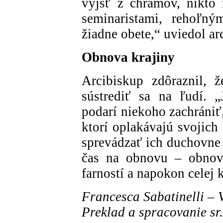
vyjsť z chrámov, nikto 
seminaristami, rehoľný
žiadne obete,“ uviedol ar
Obnova krajiny
Arcibiskup zdôraznil, že
sústrediť sa na ľudí. 
podarí niekoho zachrániť,
ktorí oplakávajú svojich 
sprevádzať ich duchovne 
čas na obnovu – obnovu
farností a napokon celej 
Francesca Sabatinelli –
Preklad a spracovanie s