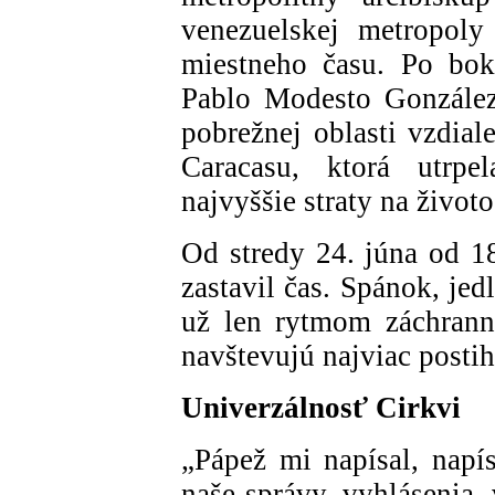
venezuelskej metropoly
miestneho času. Po bok
Pablo Modesto González
pobrežnej oblasti vzdial
Caracasu, ktorá utrpe
najvyššie straty na životo
Od stredy 24. júna od 1
zastavil čas. Spánok, jedl
už len rytmom záchrann
navštevujú najviac postih
Univerzálnosť Cirkvi
„Pápež mi napísal, napís
naše správy, vyhlásenia,