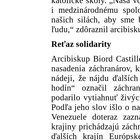
katolícke školy. „Naša v
i medzinárodnému spolo
našich silách, aby sme 
ľudu,“ zdôraznil arcibisk
Reťaz solidarity
Arcibiskup Biord Casti
nasadenia záchranárov, k
nádeji, že nájdu ďalších
hodín“ označil záchra
podarilo vytiahnuť živý
Podľa jeho slov išlo o na
Venezuele doteraz zazn
krajiny prichádzajú zách
ďalších krajín Európsk