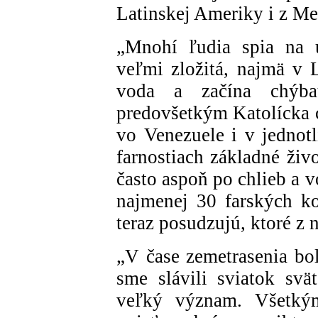
Latinskej Ameriky i z Me
„Mnohí ľudia spia na u
veľmi zložitá, najmä v L
voda a začína chýba
predovšetkým Katolícka c
vo Venezuele i v jednot
farnostiach základné živ
často aspoň po chlieb a 
najmenej 30 farských ko
teraz posudzujú, ktoré z
„V čase zemetrasenia bo
sme slávili sviatok sv
veľký význam. Všetkým