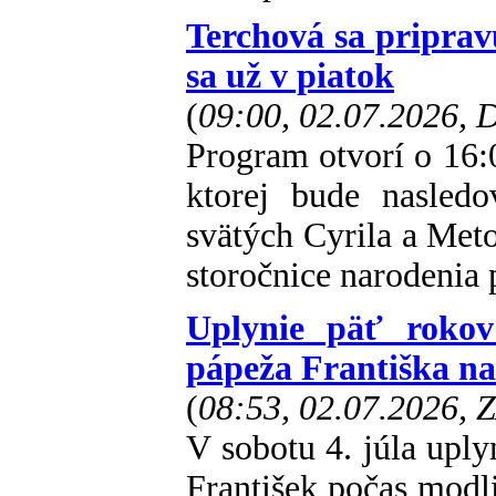
Terchová sa priprav
sa už v piatok
(
09:00, 02.07.2026,
Program otvorí o 16:
ktorej bude nasled
svätých Cyrila a Meto
storočnice narodenia 
Uplynie päť rokov 
pápeža Františka na
(
08:53, 02.07.2026, 
V sobotu 4. júla upl
František počas modli