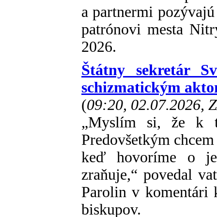
a partnermi pozývajú
patrónovi mesta Nitry
2026.
Štátny sekretár Sv
schizmatickým akt
(
09:20, 02.07.2026, 
„Myslím si, že k t
Predovšetkým chcem v
keď hovoríme o jed
zraňuje,“ povedal vat
Parolin v komentári 
biskupov.