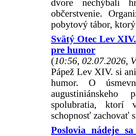
dvore nechýbali hr
občerstvenie. Organ
pobytový tábor, ktorý
Svätý Otec Lev XIV. 
pre humor
(
10:56, 02.07.2026, 
Pápež Lev XIV. si ani
humor. O úsmevný
augustiniánskeho 
spolubratia, ktorí
schopnosť zachovať si
Poslovia nádeje s