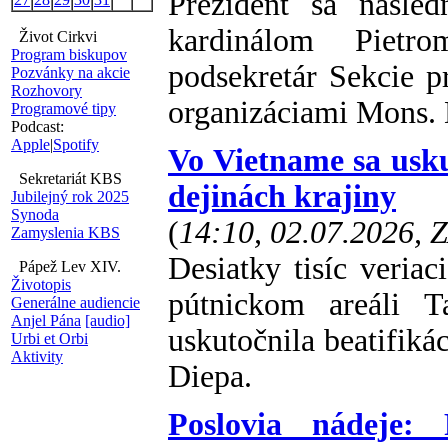
Prezident sa násled
kardinálom Pietro
Život Cirkvi
Program biskupov
podsekretár Sekcie 
Pozvánky na akcie
Rozhovory
organizáciami Mons. 
Programové tipy
Podcast:
Apple
|
Spotify
Vo Vietname sa usku
Sekretariát KBS
dejinách krajiny
Jubilejný rok 2025
Synoda
(
14:10, 02.07.2026, 
Zamyslenia KBS
Desiatky tisíc veriac
Pápež Lev XIV.
Životopis
pútnickom areáli 
Generálne audiencie
Anjel Pána
[audio]
uskutočnila beatifiká
Urbi et Orbi
Aktivity
Diepa.
Poslovia nádeje: 