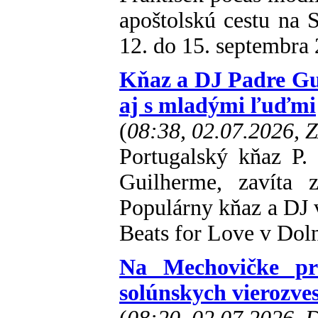
apoštolskú cestu na 
12. do 15. septembra
Kňaz a DJ Padre Gui
aj s mladými ľuďmi
(
08:38, 02.07.2026, 
Portugalský kňaz P.
Guilherme, zavíta 
Populárny kňaz a DJ v
Beats for Love v Doln
Na Mechovičke pri
solúnskych vierozve