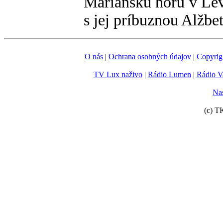
Mariánsku horu v Levo
s jej príbuznou Alžbe
O nás
|
Ochrana osobných údajov
|
Copyrig
TV Lux naživo
|
Rádio Lumen
|
Rádio V
Nas
(c) T