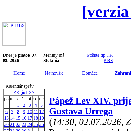
[verzia
Dnes je
piatok 07.
Meniny má
Pošlite tip TK
08. 2026
Štefánia
KBS
Home
Najnovšie
Domáce
Zahrani
Kalendár správ
<<
júl
>>
Pápež Lev XIV. prij
po
ut
st
št
pi
so
ne
1
2
3
4
5
Gustava Urrega
6
7
8
9
10
11
12
13
14
15
16
17
18
19
(
14:30, 02.07.2026, 
20
21
22
23
24
25
26
27
28
29
30
31