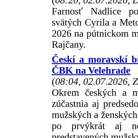
(
08:20, 02.07.2026,
Farnosť Nadlice po
svätých Cyrila a Meto
2026 na pútnickom mi
Rajčany.
Českí a moravskí b
ČBK na Velehrade
(
08:04, 02.07.2026, 
Okrem českých a mo
zúčastnia aj predsed
mužských a ženských
po prvýkrát aj no
predstavených mužský