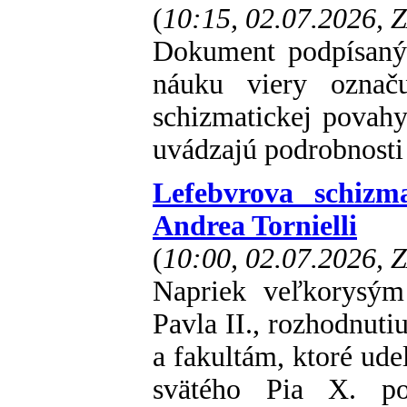
(
10:15, 02.07.2026, 
Dokument podpísaný 
náuku viery označ
schizmatickej povahy
uvádzajú podrobnosti 
Lefebvrova schizm
Andrea Tornielli
(
10:00, 02.07.2026, 
Napriek veľkorysým
Pavla II., rozhodnut
a fakultám, ktoré ude
svätého Pia X. po