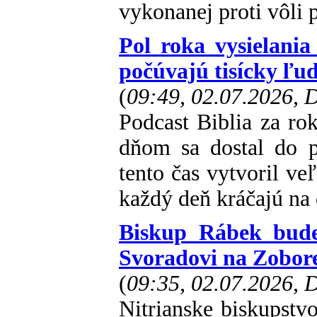
vykonanej proti vôli
Pol roka vysielania
počúvajú tisícky ľud
(
09:49, 02.07.2026,
Podcast Biblia za r
dňom sa dostal do p
tento čas vytvoril ve
každý deň kráčajú na 
Biskup Rábek bude 
Svoradovi na Zobor
(
09:35, 02.07.2026,
Nitrianske biskupstv