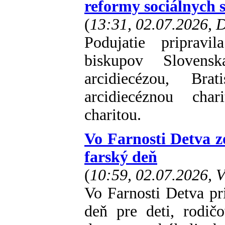
reformy sociálnych s
(
13:31, 02.07.2026,
Podujatie pripravi
biskupov Slovens
arcidiecézou, Brat
arcidiecéznou char
charitou.
Vo Farnosti Detva z
farský deň
(
10:59, 02.07.2026, 
Vo Farnosti Detva pri
deň pre deti, rodič