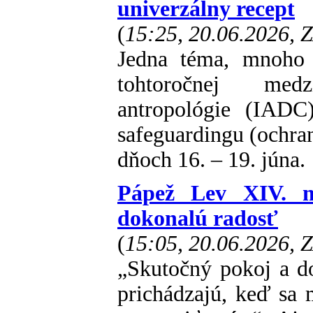
univerzálny recept
(
15:25, 20.06.2026, 
Jedna téma, mnoho 
tohtoročnej medz
antropológie (IADC
safeguardingu (ochran
dňoch 16. – 19. júna.
Pápež Lev XIV. m
dokonalú radosť
(
15:05, 20.06.2026, 
„Skutočný pokoj a d
prichádzajú, keď sa