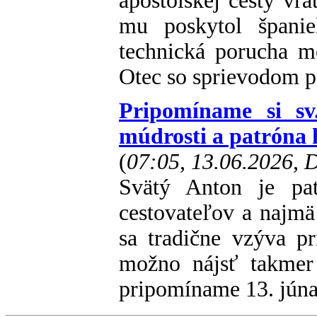
apoštolskej cesty vrá
mu poskytol špani
technická porucha m
Otec so sprievodom p
Pripomíname si sv
múdrosti a patróna 
(
07:05, 13.06.2026,
Svätý Anton je pat
cestovateľov a najmä 
sa tradične vzýva pr
možno nájsť takmer
pripomíname 13. júna