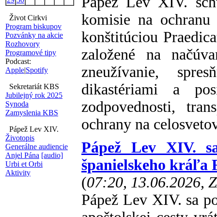
Pápež Lev XIV. schv
komisie na ochranu 
Život Cirkvi
Program biskupov
konštitúciou Praedic
Pozvánky na akcie
Rozhovory
založené na načúva
Programové tipy
Podcast:
zneužívanie, spre
Apple
|
Spotify
dikastériami a pos
Sekretariát KBS
Jubilejný rok 2025
zodpovednosti, tran
Synoda
Zamyslenia KBS
ochrany na celosvetov
Pápež Lev XIV.
Životopis
Pápež Lev XIV. s
Generálne audiencie
Anjel Pána
[audio]
španielskeho kráľa F
Urbi et Orbi
Aktivity
(
07:20, 13.06.2026, 
Pápež Lev XIV. sa po