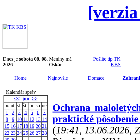
[verzia
Dnes je
sobota 08. 08.
Meniny má
Pošlite tip TK
2026
Oskár
KBS
Home
Najnovšie
Domáce
Zahrani
Kalendár správ
<<
jún
>>
Ochrana maloletých
po
ut
st
št
pi
so
ne
1
2
3
4
5
6
7
praktické pôsobenie
8
9
10
11
12
13
14
15
16
17
18
19
20
21
(
19:41, 13.06.2026, 
22
23
24
25
26
27
28
29
30