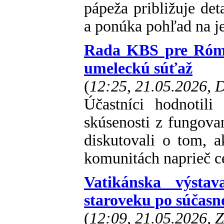
pápeža približuje de
a ponúka pohľad na je
Rada KBS pre Rómo
umeleckú súťaž
(
12:25, 21.05.2026,
Účastníci hodnotili
skúsenosti z fungovan
diskutovali o tom, 
komunitách naprieč 
Vatikánska výsta
staroveku po súčasn
(
12:09, 21.05.2026, 