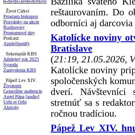
Bazilika svätého K
reštaurovaním. Do o
Život Cirkvi
Program biskupov
odborníci aj darcovi
Pozvánky na akcie
Rozhovory
Programové tipy
Katolícke noviny ot
Podcast:
Apple
|
Spotify
Bratislave
Sekretariát KBS
(
21:19, 21.05.2026, 
Jubilejný rok 2025
Synoda
Katolícke noviny pripr
Zamyslenia KBS
spoločenských komun
Pápež Lev XIV.
Životopis
dverí. Návštevníci 
Generálne audiencie
Anjel Pána
[audio]
stretnúť sa s redakto
Urbi et Orbi
Aktivity
ročnou tradíciou.
Pápež Lev XIV. hnu