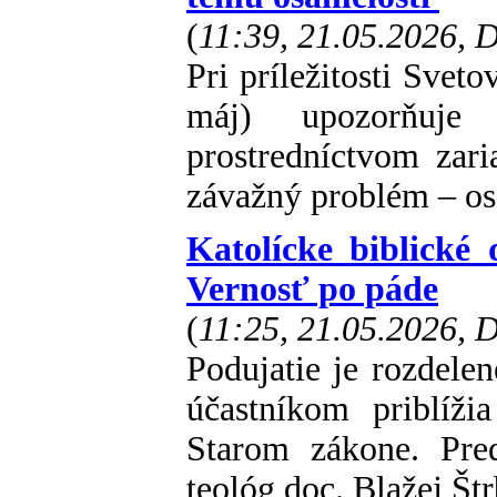
(
11:39, 21.05.2026, 
Pri príležitosti Svet
máj) upozorňuje B
prostredníctvom zar
závažný problém – osa
Katolícke biblické
Vernosť po páde
(
11:25, 21.05.2026,
Podujatie je rozdele
účastníkom priblíži
Starom zákone. Pre
teológ doc. Blažej Štr