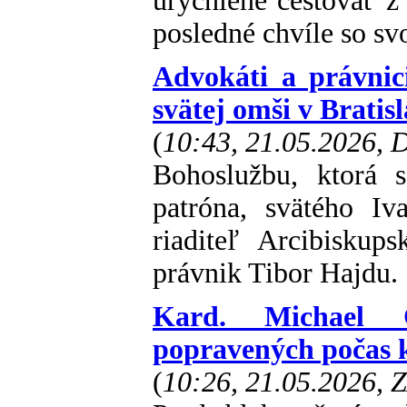
urýchlene cestovať z
posledné chvíle so s
Advokáti a právnici
svätej omši v Bratis
(
10:43, 21.05.2026,
Bohoslužbu, ktorá s
patróna, svätého Iv
riaditeľ Arcibiskup
právnik Tibor Hajdu.
Kard. Michael 
popravených počas
(
10:26, 21.05.2026, 