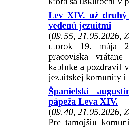
ktorá sa uskutoční v 
Lev XIV. už druhý 
vedenú jezuitmi
(
09:55, 21.05.2026, 
utorok 19. mája 20
pracoviska vrátane
kaplnke a pozdravil 
jezuitskej komunity i 
Španielski august
pápeža Leva XIV.
(
09:40, 21.05.2026, 
Pre tamojšiu komuni