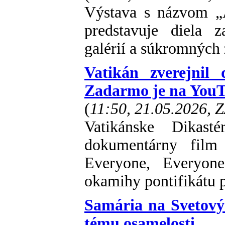
Výstava s názvom „An
predstavuje diela 
galérií a súkromných 
Vatikán zverejnil
Zadarmo je na You
(
11:50, 21.05.2026, 
Vatikánske Dikast
dokumentárny film 
Everyone, Everyone
okamihy pontifikátu p
Samária na Svetový 
tému osamelosti