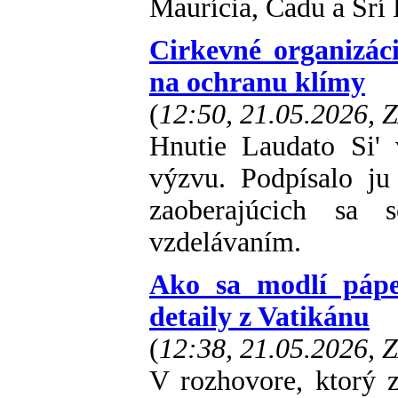
Maurícia, Čadu a Srí
Cirkevné organizác
na ochranu klímy
(
12:50, 21.05.2026, 
Hnutie Laudato Si'
výzvu. Podpísalo ju
zaoberajúcich sa s
vzdelávaním.
Ako sa modlí pápe
detaily z Vatikánu
(
12:38, 21.05.2026, 
V rozhovore, ktorý zv