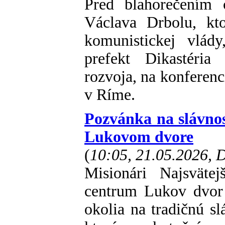
Pred blahorečením 
Václava Drbolu, kt
komunistickej vlády
prefekt Dikastéria
rozvoja, na konferen
v Ríme.
Pozvánka na slávnos
Lukovom dvore
(
10:05, 21.05.2026,
Misionári Najsväte
centrum Lukov dvor 
okolia na tradičnú sl