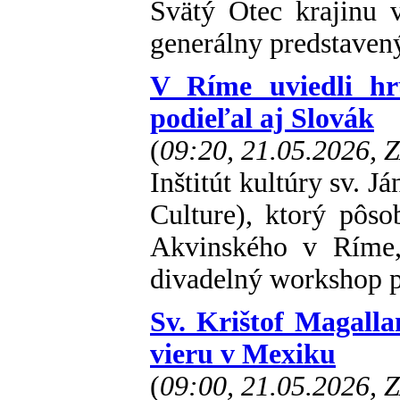
Svätý Otec krajinu v
generálny predstaven
V Ríme uviedli hr
podieľal aj Slovák
(
09:20, 21.05.2026, 
Inštitút kultúry sv. Já
Culture), ktorý pôso
Akvinského v Ríme, 
divadelný workshop p
Sv. Krištof Magalla
vieru v Mexiku
(
09:00, 21.05.2026, 