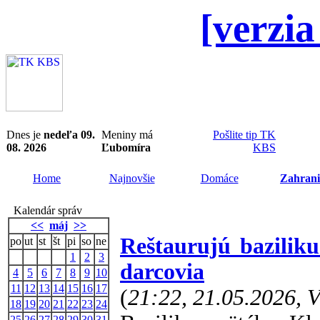
[verzia
Dnes je
nedeľa 09.
Meniny má
Pošlite tip TK
08. 2026
Ľubomíra
KBS
Home
Najnovšie
Domáce
Zahrani
Kalendár správ
<<
máj
>>
Reštaurujú bazilik
po
ut
st
št
pi
so
ne
1
2
3
darcovia
4
5
6
7
8
9
10
11
12
13
14
15
16
17
(
21:22, 21.05.2026, 
18
19
20
21
22
23
24
25
26
27
28
29
30
31