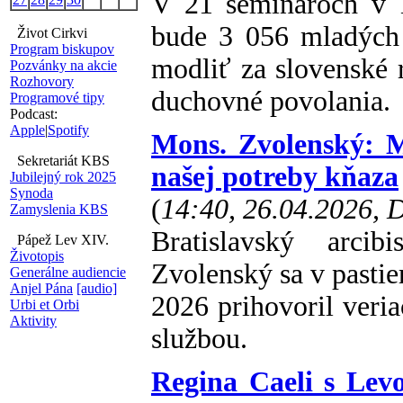
V 21 seminároch v 1
bude 3 056 mladých 
Život Cirkvi
Program biskupov
modliť za slovenské r
Pozvánky na akcie
Rozhovory
duchovné povolania.
Programové tipy
Podcast:
Apple
|
Spotify
Mons. Zvolenský: M
Sekretariát KBS
našej potreby kňaza
Jubilejný rok 2025
Synoda
(
14:40, 26.04.2026,
Zamyslenia KBS
Bratislavský arcib
Pápež Lev XIV.
Životopis
Zvolenský sa v pastie
Generálne audiencie
Anjel Pána
[audio]
2026 prihovoril ver
Urbi et Orbi
Aktivity
službou.
Regina Caeli s Lev