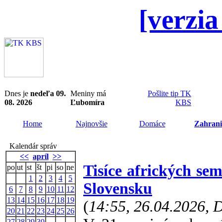
[verzia
Dnes je
nedeľa 09.
Meniny má
Pošlite tip TK
08. 2026
Ľubomíra
KBS
Home
Najnovšie
Domáce
Zahrani
Kalendár správ
<<
apríl
>>
Tisíce afrických se
po
ut
st
št
pi
so
ne
1
2
3
4
5
Slovensku
6
7
8
9
10
11
12
13
14
15
16
17
18
19
(
14:55, 26.04.2026,
20
21
22
23
24
25
26
27
28
29
30