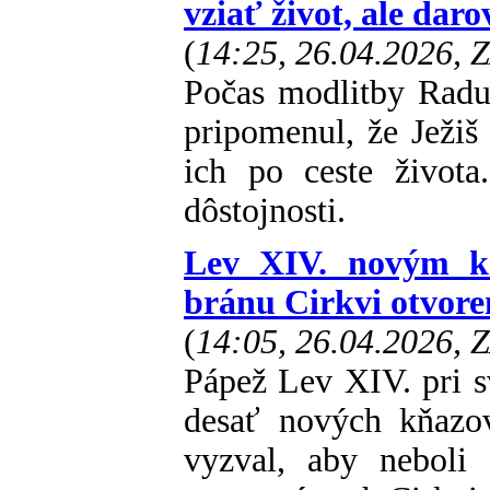
vziať život, ale dar
(
14:25, 26.04.2026, 
Počas modlitby Radu
pripomenul, že Ježiš 
ich po ceste života
dôstojnosti.
Lev XIV. novým kň
bránu Cirkvi otvor
(
14:05, 26.04.2026, 
Pápež Lev XIV. pri sv
desať nových kňazo
vyzval, aby neboli 