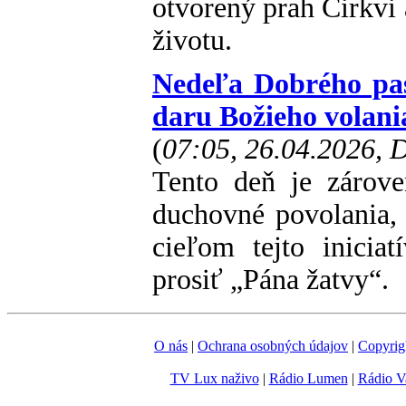
otvorený prah Cirkvi 
životu.
Nedeľa Dobrého pas
daru Božieho volani
(
07:05, 26.04.2026,
Tento deň je zárov
duchovné povolania, 
cieľom tejto inicia
prosiť „Pána žatvy“.
O nás
|
Ochrana osobných údajov
|
Copyrig
TV Lux naživo
|
Rádio Lumen
|
Rádio V