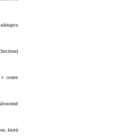
 nástupcu
Diecéznej
 v centre
lávnostné
ne, ktorú