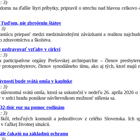
: 3)
domu na ďalšie štyri príbytky, pripravil o strechu nad hlavou celkovo 
ť ľuďom, nie zbrojeniu štátov
 3)
 rastúcu priepasť medzi medzinárodnými záväzkami a realitou najchud
o zdravotníctva a školstva.
e uzdravovať vzťahy v cirkvi
: 3)
 participatívne orgány Prešovskej archieparchie – členov presbyters
protopresbyterov, členov synodálneho tímu, ako aj tých, ktorí majú na
ávností bude svätá omša v kaplnke
: 3)
ávnostná svätá omša, ktorá sa uskutoční v nedeľu 26. apríla 2026 o 
r v srdci hradu ponúkne návštevníkom možnosť stíšenia sa.
 32-tisíc eur na pomoc rodinám
: 3)
, škôl, rehoľných komunít a jednotlivcov z celého Slovenska. Ich 
 ťažkej životnej situácii.
stále čakajú na základnú ochranu
 3)