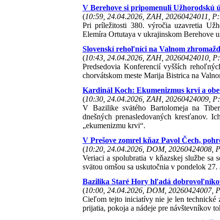
V Berehove si pripomenuli Užhorodskú ún
(
10:59, 24.04.2026, ZAH, 20260424011, P:
Pri príležitosti 380. výročia uzavretia Už
Elemíra Ortutaya v ukrajinskom Berehove u
Slovenskí rehoľníci na Valnom zhromažd
(
10:43, 24.04.2026, ZAH, 20260424010, P:
Predsedovia Konferencií vyšších rehoľnýc
chorvátskom meste Marija Bistrica na Val
Kardinál Koch: Ekumenizmus krvi a obet
(
10:30, 24.04.2026, ZAH, 20260424009, P:
V Bazilike svätého Bartolomeja na Tibe
dnešných prenasledovaných kresťanov. Ich
„ekumenizmu krvi“.
V Prešove zomrel kňaz Pavol Čech, pohr
(
10:20, 24.04.2026, DOM, 20260424008, P
Veriaci a spolubratia v kňazskej službe sa
svätou omšou sa uskutočnia v pondelok 27. a
Bazilika Staré Hory hľadá dobrovoľníko
(
10:00, 24.04.2026, DOM, 20260424007, P
Cieľom tejto iniciatívy nie je len technick
prijatia, pokoja a nádeje pre návštevníkov t