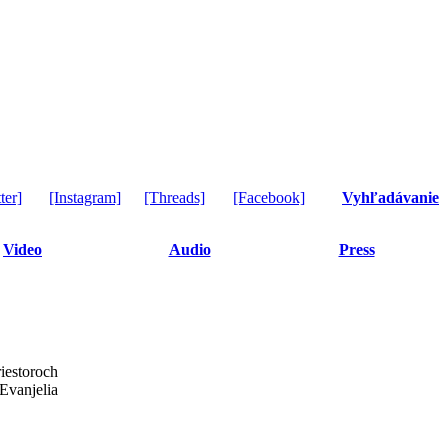
ter]
[Instagram]
[Threads]
[Facebook]
Vyhľadávanie
Video
Audio
Press
iestoroch
Evanjelia