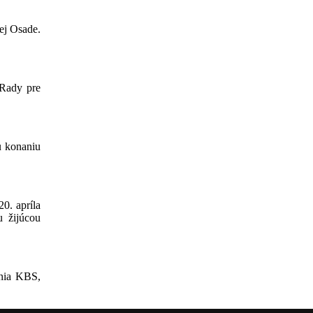
kej Osade.
 Rady pre
u konaniu
0. apríla
u žijúcou
enia KBS,