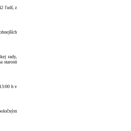
42 ľudí, z
obnejších
kej rady,
 starosti
13:00 h v
spoločným