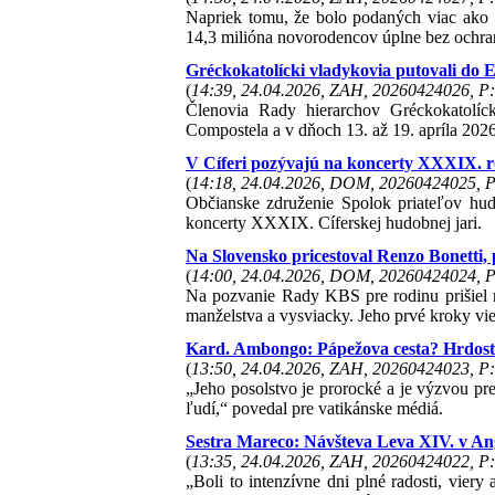
Napriek tomu, že bolo podaných viac ako 
14,3 milióna novorodencov úplne bez ochra
Gréckokatolícki vladykovia putovali do 
(
14:39, 24.04.2026, ZAH, 20260424026, P:
Členovia Rady hierarchov Gréckokatolíc
Compostela a v dňoch 13. až 19. apríla 2026
V Cíferi pozývajú na koncerty XXXIX. ro
(
14:18, 24.04.2026, DOM, 20260424025, P
Občianske združenie Spolok priateľov hud
koncerty XXXIX. Cíferskej hudobnej jari.
Na Slovensko pricestoval Renzo Bonetti
(
14:00, 24.04.2026, DOM, 20260424024, P
Na pozvanie Rady KBS pre rodinu prišiel na
manželstva a vysviacky. Jeho prvé kroky vie
Kard. Ambongo: Pápežova cesta? Hrdosť
(
13:50, 24.04.2026, ZAH, 20260424023, P:
„Jeho posolstvo je prorocké a je výzvou pr
ľudí,“ povedal pre vatikánske médiá.
Sestra Mareco: Návšteva Leva XIV. v Ang
(
13:35, 24.04.2026, ZAH, 20260424022, P:
„Boli to intenzívne dni plné radosti, viery