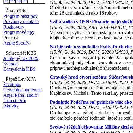
(
16:00, 24.04.2026, DOM, 20260424032, P
Oheň, ktorý sa rozšíril z jedného rodinného 
Život Cirkvi
toho 26 detí mladších ako 16 rokov.
Program biskupov
Pozvánky na akcie
Svätá stolica v OSN: Financie majú slúži
Rozhovory
(
15:55, 24.04.2026, ZAH, 20260424031, P:
Programové tipy
Vo svojom vyhlásení arcibiskup kritizoval
Podcast:
krajín, kde dlhové bremeno dusí investície d
Apple
|
Spotify
Na Sigorde o synodalite: Svätý Duch chc
(
15:40, 24.04.2026, DOM, 20260424030, P
Sekretariát KBS
Centrum Savore Sigord privítalo 22. apríla
Jubilejný rok 2025
ekonomickej rady, zboru konzultorov, otcov 
Synoda
prípravu archieparchiálneho zhromaždenia.
Zamyslenia KBS
Oravský hrad otvorí sezónu: Súčasťou sl
Pápež Lev XIV.
(
15:25, 24.04.2026, DOM, 20260424029, P
Životopis
Duchovným centrom celého podujatia bude sl
Generálne audiencie
Kaplnke sv. Michala. Tento sakrálny priesto
Anjel Pána
[audio]
Urbi et Orbi
Podujatie Podeľme sa! prinieslo viac ako
Aktivity
(
15:05, 24.04.2026, DOM, 20260424028, P
Do kampane sa zapojili desiatky farností
cieľom bolo pomôcť rodinám, ktoré sa ocitli v
Svetový týždeň očkovania: Milióny detí 
(
14:50, 24.04.2026, ZAH, 20260424027, P: