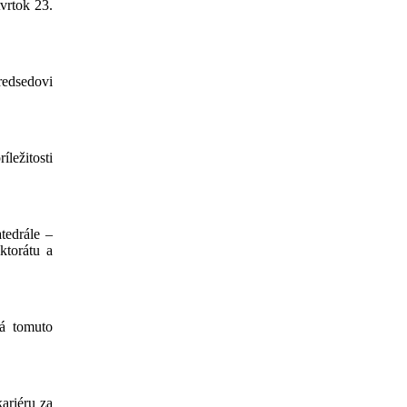
vrtok 23.
redsedovi
íležitosti
tedrále –
ktorátu a
á tomuto
ariéru za