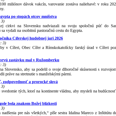
100 miliónov dávok vakcín, varovanie zostáva naliehavé: v roku 202
ny.
Egypta po stopách otcov mníšstva
 3)
kej cirkvi na Slovensku nadviazali na svoju spoločnú púť do Sa
 sa vydali na osobitnú pastoračnú cestu do Egypta.
čníka Cíferskej hudobnej jari 2026
: 3)
by v Cíferi, Obec Cífer a Rímskokatolícky farský úrad v Cíferi po
, prvú zastávku mal v Ružomberku
: 3)
 Slovensko, aby sa podelil o svoje dlhoročné skúsenosti s rozvojom 
dli práve na stretnutie s manželskými pármi.
, zodpovednosť a prorocké slová
 3)
e svedomie tých, ktorí na kontinente vládnu, aby mysleli na budúcnos
ole bola znakom Božej blízkosti
 3)
 a nadšenia pre nás všetkých,“ píše sestra Idalina Mareco z Inštitútu 