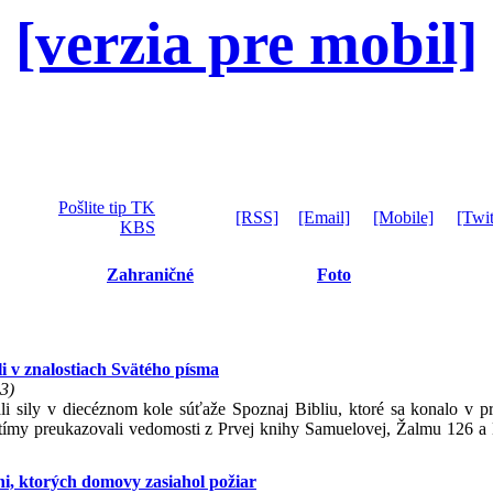
[verzia pre mobil]
Pošlite tip TK
[RSS]
[Email]
[Mobile]
[Twit
KBS
Zahraničné
Foto
li v znalostiach Svätého písma
3)
li sily v diecéznom kole súťaže Spoznaj Bibliu, ktoré sa konalo v pr
tímy preukazovali vedomosti z Prvej knihy Samuelovej, Žalmu 126 a 
, ktorých domovy zasiahol požiar