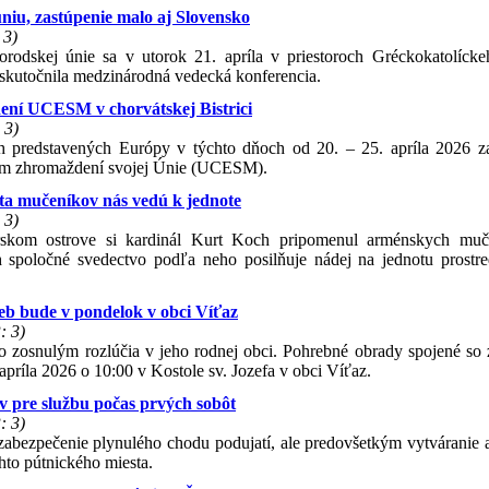
iu, zastúpenie malo aj Slovensko
 3)
horodskej únie sa v utorok 21. apríla v priestoroch Gréckokatolícke
skutočnila medzinárodná vedecká konferencia.
ení UCESM v chorvátskej Bistrici
 3)
h predstavených Európy v týchto dňoch od 20. – 25. apríla 2026 z
nom zhromaždení svojej Únie (UCESM).
a mučeníkov nás vedú k jednote
 3)
rskom ostrove si kardinál Kurt Koch pripomenul arménskych muč
 spoločné svedectvo podľa neho posilňuje nádej na jednotu prostr
eb bude v pondelok v obci Víťaz
: 3)
 so zosnulým rozlúčia v jeho rodnej obci. Pohrebné obrady spojené so
príla 2026 o 10:00 v Kostole sv. Jozefa v obci Víťaz.
v pre službu počas prvých sobôt
: 3)
é zabezpečenie plynulého chodu podujatí, ale predovšetkým vytváranie 
ohto pútnického miesta.