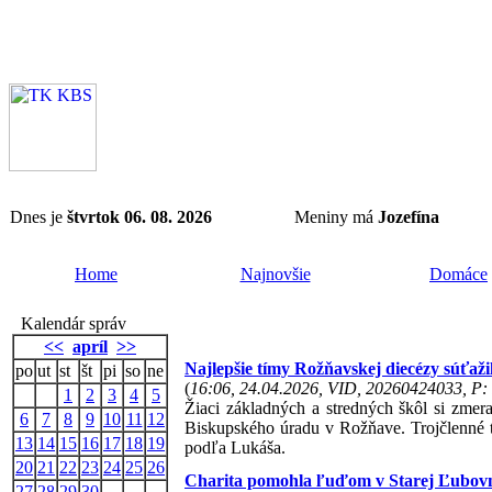
Dnes je
štvrtok 06. 08. 2026
Meniny má
Jozefína
Home
Najnovšie
Domáce
Kalendár správ
<<
apríl
>>
Najlepšie tímy Rožňavskej diecézy súťaži
po
ut
st
št
pi
so
ne
(
16:06, 24.04.2026, VID, 20260424033, P: 
1
2
3
4
5
Žiaci základných a stredných škôl si zmera
6
7
8
9
10
11
12
Biskupského úradu v Rožňave. Trojčlenné 
13
14
15
16
17
18
19
podľa Lukáša.
20
21
22
23
24
25
26
Charita pomohla ľuďom v Starej Ľubovni
27
28
29
30