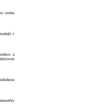
ho centra
asadajú v
eníkov a
edníctvom
 zádušnou
atmosféry