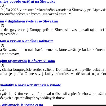
antov povedú opäť aj na Škutovky
: 3)
19. júla 2026 v prostredí rekreačného zariadenia Škutovky pri Liptovs
obrodružná výzva s názvom „Nečakaná cesta...“.
 v digitálnom svete aj so Slovákmi
 3)
lia a delegáty z celej Európy, pričom Slovensko zastupovali tajomníci
aj Sedláček.
m a výzvou k dnešnej solidarite
 3)
a Schwartza ide o naliehavé memento, ktoré zaväzuje ku konkrétnem
dí z domovov.
Mojím tajomstvom je dôvera v Boha
 3)
 členka kongregácie sestier svätého Dominika z Amityville, oslávila 2
ánka je podľa Guinessovej knihy rekordov v súčasnosti najstaršo
ynodality a novú webstránku o synode
: 3)
áč, ktorý tím vedie, informoval o diskusii z plenárneho zhromažd
céznych a eparchiálnych synodálnych tímov.
 diplomacia je jediná cesta