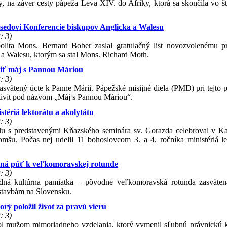
na záver cesty pápeža Leva XIV. do Afriky, ktorá sa skončila vo št
edovi Konferencie biskupov Anglicka a Walesu
: 3)
olita Mons. Bernard Bober zaslal gratulačný list novozvolenému p
 a Walesu, ktorým sa stal Mons. Richard Moth.
ežiť máj s Pannou Máriou
: 3)
asvätený úcte k Panne Márii. Pápežské misijné diela (PMD) pri tejto pr
 aktivít pod názvom „Máj s Pannou Máriou“.
stériá lektorátu a akolytátu
: 3)
lu s predstavenými Kňazského seminára sv. Gorazda celebroval v Ka
mšu. Počas nej udelil 11 bohoslovcom 3. a 4. ročníka ministériá le
dičná púť k veľkomoravskej rotunde
: 3)
ná kultúrna pamiatka – pôvodne veľkomoravská rotunda zasväten
m stavbám na Slovensku.
rý položil život za pravú vieru
: 3)
l mužom mimoriadneho vzdelania, ktorý vymenil sľubnú právnickú k