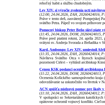
rehoľný habit a službu chudobným.
Lev XIV. si výročie zvolenia uctí návšt
(
12:00, 24.04.2026, ZAH, 20260424016, P:
Práve v tento deň, zasvätený Pompejskej Pan
svätého Petra. Pápež vo svojom príhovore po
Pomocný biskup Peter Beňo slávi piate v
(
11:45, 24.04.2026, DOM, 20260424015, P
Práve pred piatimi rokmi, 24. apríla 2021,
svätyni sv. Andreja Svorada a Beňadika v 
Kard. Ambongo: Lev XIV. umiestnil Afrik
(
11:35, 24.04.2026, ZAH, 20260424014, P:
Návšteva Svätého Otca v štyroch krajinác
pozornosti Cirkvi – vyhlásil arcibiskup K
Cenou KSK poslanci ocenili arcibiskupa
(
11:22, 24.04.2026, DOM, 20260424013, P
Ocenenia Košického samosprávneho kraja (K
odovzdávanie sa uskutočnilo vo štvrtok v N
ACN spúšťa núdzovú pomoc pre školy v
(
11:10, 24.04.2026, ZAH, 20260424012, P:
V spolupráci so Sekretariátom katolíckych
opätovne ochromil vojnový konflikt. Cieľom 