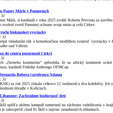
evou Panny Márie v Pompejach
 3)
ne Márii, si kardináli v roku 2025 zvolili Roberta Prevosta za nového
 zvolení zveril Panninej ochrane svoju misiu aj celú Cirkev.
ýročie biskupskej vysviacky
: 3)
 prijal vkladaním rúk a konsekračnou modlitbou sviatosť vysviacky v 
Skalke nad Váhom.
u do centra pozornosti Cirkvi
 3)
h „čierneho kontinentu“ spôsobila, že sa africký kontinent ocitol
inshasy, kardinál Fridolin Ambongo OFMCap.
 Bernarda Bobera i profesora Adama
: 3)
SK) za rok 2025 získalo celkovo 12 osobností a dva kolektívy. Ich s
árodnom divadle v Košiciach.
 Libanone: Zachráňme budúcnosť detí
 3)
 škôl spúšťa akútnu kampaň zameranú na záchranu vzdelávania v kraji
je zabezpečiť chod 81 škôl v najviac zasiahnutých oblastiach.