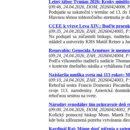
Letný tábor Tymian 2026: Kroky miništr
(
09:46, 24.04.2026, DOM, 20260424006, P
Podujatie sa uskutoční v termíne od 13. do 
Hlavnou témou tohtoročného stretnutia je d
CCEE k výzve Leva XIV.: Buďte prorokmi
(
09:35, 24.04.2026, ZAH, 20260424005, P:
Na podujatí sa zúčastnili biskupi, riadite
mládež a univerzity KBS Matúš Reiner a Jur
Renovabis: Genocída Arménov je memento
(
09:24, 24.04.2026, ZAH, 20260424004, P:
Podľa výkonného riaditeľa nadácie Thomas
v kontexte dnešného násilia a vyháňania ľu
Najstaršia mníška sveta má 113 rokov: 
(
09:10, 24.04.2026, ZAH, 20260424003, P:
Rehoľná sestra Francis Domenici Piscatella,
svoje 113. narodeniny. Americká dominik
rehoľnou sestrou na svete.
Národný synodálny tím pripravuje deň s
(
09:00, 24.04.2026, DOM, 20260424002, P
Košický pomocný biskup Mons. Marek Forg
kde bola zdôraznená potreba vytvárania die
Kardinál Rai: Máme dosť ničenia a vojen,