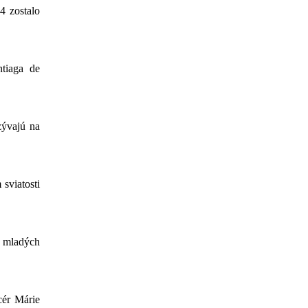
4 zostalo
ntiaga de
zývajú na
sviatosti
ť mladých
dcér Márie