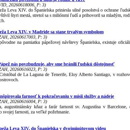
 VID, 20260618006, P: 3)
eža Leva XIV. do Španielska priniesla silné posolstvá o ochrane ľudsk
vštívil štyri mestá, stretol sa s miliónmi ľudí a prihovoril sa mladým, 
ch.
peža Leva XIV. v Madride sa stane trvalým symbolom
 ZAH, 20260617003, P: 3)
ôvodne na pamiatku pápežovej návštevy Španielska, existuje oficiál
Pápež nás povzbudzuje, aby sme bránili ľudskú dôstojnosť
 ZAH, 20260616023, P: 3)
ristóbal de La Laguna de Tenerife, Eloy Alberto Santiago, v rozhovo
ostrovoch.
nšpirovala farnosť k pokračovaniu v misii služby a nádeje
 ZAH, 20260616004, P: 3)
, augustiniánsky kňaz a farár farnosti sv. Augustína v Barcelone
 svojej farnosti, za veľké požehnanie.
ápeža Leva XIV. do Španielska v dvojminútovom videu