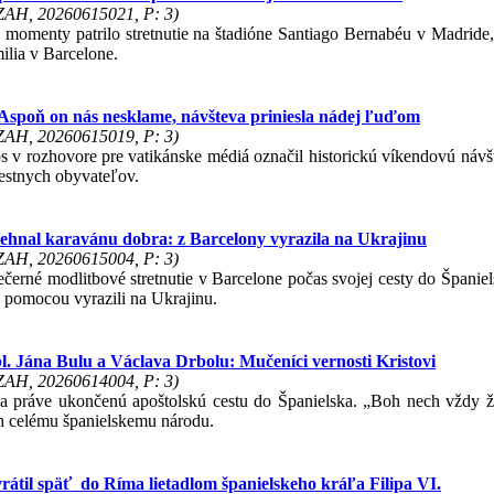
 ZAH, 20260615021, P: 3)
 momenty patrilo stretnutie na štadióne Santiago Bernabéu v Madride, 
ilia v Barcelone.
 Aspoň on nás nesklame, návšteva priniesla nádej ľuďom
 ZAH, 20260615019, P: 3)
s v rozhovore pre vatikánske médiá označil historickú víkendovú ná
iestnych obyvateľov.
ehnal karavánu dobra: z Barcelony vyrazila na Ukrajinu
 ZAH, 20260615004, P: 3)
erné modlitbové stretnutie v Barcelone počas svojej cesty do Španiel
 pomocou vyrazili na Ukrajinu.
. Jána Bulu a Václava Drbolu: Mučeníci vernosti Kristovi
 ZAH, 20260614004, P: 3)
a práve ukončenú apoštolskú cestu do Španielska. „Boh nech vždy 
h celému španielskemu národu.
rátil späť do Ríma lietadlom španielskeho kráľa Filipa VI.