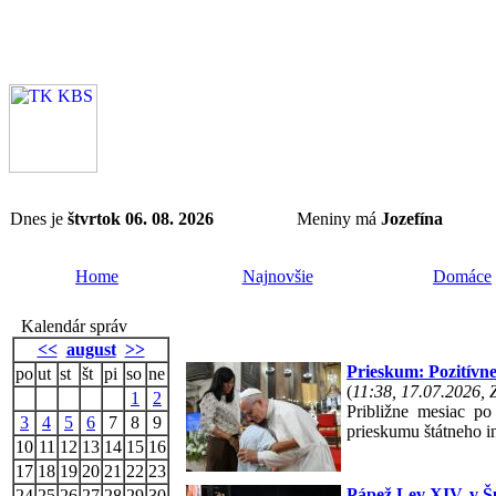
Dnes je
štvrtok 06. 08. 2026
Meniny má
Jozefína
Home
Najnovšie
Domáce
Kalendár správ
<<
august
>>
Prieskum: Pozitívn
po
ut
st
št
pi
so
ne
(
11:38, 17.07.2026,
1
2
Približne mesiac po
3
4
5
6
7
8
9
prieskumu štátneho i
10
11
12
13
14
15
16
17
18
19
20
21
22
23
Pápež Lev XIV. v Šp
24
25
26
27
28
29
30