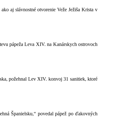
ako aj slávnostné otvorenie Veže Ježiša Krista v
vštevu pápeža Leva XIV. na Kanárskych ostrovoch
ska, požehnal Lev XIV. konvoj 31 sanitiek, ktoré
žehná Španielsku,“ povedal pápež po ďakovných