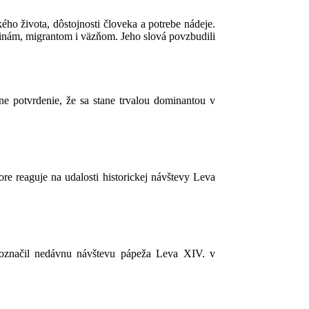
ého života, dôstojnosti človeka a potrebe nádeje.
rodinám, migrantom i väzňom. Jeho slová povzbudili
ne potvrdenie, že sa stane trvalou dominantou v
re reaguje na udalosti historickej návštevy Leva
, označil nedávnu návštevu pápeža Leva XIV. v