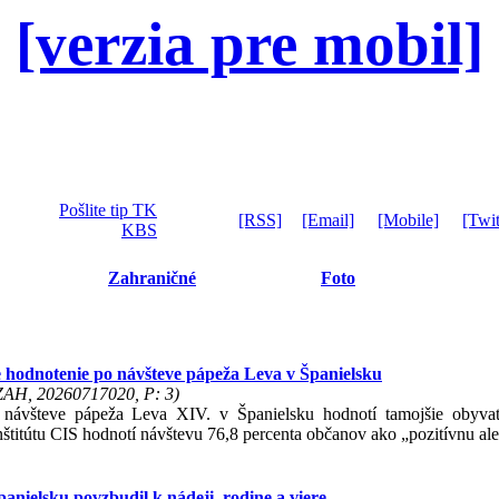
[verzia pre mobil]
Pošlite tip TK
[RSS]
[Email]
[Mobile]
[Twit
KBS
Zahraničné
Foto
e hodnotenie po návšteve pápeža Leva v Španielsku
 ZAH, 20260717020, P: 3)
 návšteve pápeža Leva XIV. v Španielsku hodnotí tamojšie obyvat
nštitútu CIS hodnotí návštevu 76,8 percenta občanov ako „pozitívnu al
anielsku povzbudil k nádeji, rodine a viere