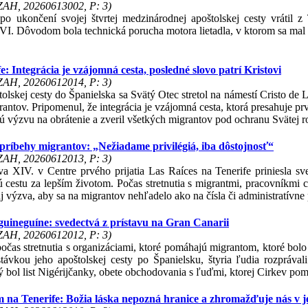
 ZAH, 20260613002, P: 3)
o ukončení svojej štvrtej medzinárodnej apoštolskej cesty vrátil z
p VI. Dôvodom bola technická porucha motora lietadla, v ktorom sa mal
: Integrácia je vzájomná cesta, posledné slovo patrí Kristovi
 ZAH, 20260612014, P: 3)
olskej cesty do Španielska sa Svätý Otec stretol na námestí Cristo de
igrantov. Pripomenul, že integrácia je vzájomná cesta, ktorá presahuj
ú výzvu na obrátenie a zveril všetkých migrantov pod ochranu Svätej r
 príbehy migrantov: „Nežiadame privilégiá, iba dôstojnosť“
 ZAH, 20260612013, P: 3)
 XIV. v Centre prvého prijatia Las Raíces na Tenerife priniesla sve
cestu za lepším životom. Počas stretnutia s migrantmi, pracovníkmi cen
aj výzva, aby sa na migrantov nehľadelo ako na čísla či administratívne
guineguíne: svedectvá z prístavu na Gran Canarii
 ZAH, 20260612012, P: 3)
 počas stretnutia s organizáciami, ktoré pomáhajú migrantom, ktoré 
távkou jeho apoštolskej cesty po Španielsku, štyria ľudia rozprával
bol list Nigérijčanky, obete obchodovania s ľuďmi, ktorej Cirkev pom
 na Tenerife: Božia láska nepozná hranice a zhromažďuje nás v j