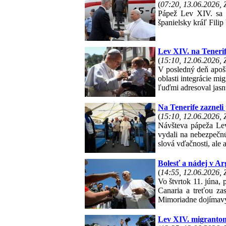
(
07:20, 13.06.2026,
Pápež Lev XIV. sa p
španielsky kráľ Fili
Lev XIV. na Tenerife
(
15:10, 12.06.2026,
V posledný deň apošt
oblasti integrácie m
ľuďmi adresoval jasn
Na Tenerife zazneli
(
15:10, 12.06.2026,
Návšteva pápeža Leva
vydali na nebezpečnú 
slová vďačnosti, ale 
Bolesť a nádej v Ar
(
14:55, 12.06.2026,
Vo štvrtok 11. júna,
Canaria a treťou zas
Mimoriadne dojímavý 
Lev XIV. migrantom