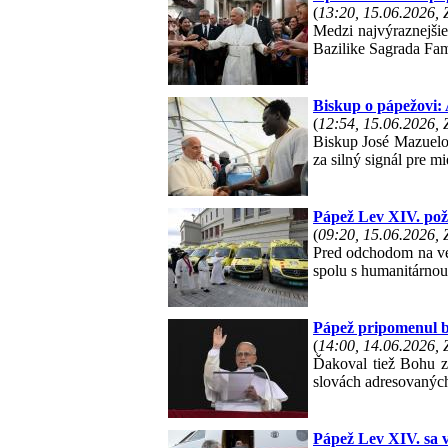
(
13:20, 15.06.2026,
Medzi najvýraznejšie
Bazilike Sagrada Fam
Biskup o pápežovi:
(
12:54, 15.06.2026,
Biskup José Mazuelo
za silný signál pre m
Pápež Lev XIV. pož
(
09:20, 15.06.2026,
Pred odchodom na več
spolu s humanitárnou
Pápež pripomenul bl
(
14:00, 14.06.2026,
Ďakoval tiež Bohu z
slovách adresovanýc
Pápež Lev XIV. sa v