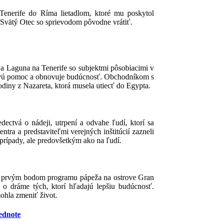
 Tenerife do Ríma lietadlom, ktoré mu poskytol
 Svätý Otec so sprievodom pôvodne vrátiť.
 La Laguna na Tenerife so subjektmi pôsobiacimi v
e prvú pomoc a obnovuje budúcnosť. Obchodníkom s
odiny z Nazareta, ktorá musela utiecť do Egypta.
dectvá o nádeji, utrpení a odvahe ľudí, ktorí sa
tra a predstaviteľmi verejných inštitúcií zazneli
 prípady, ale predovšetkým ako na ľudí.
bolo prvým bodom programu pápeža na ostrove Gran
i o dráme tých, ktorí hľadajú lepšiu budúcnosť.
ohla zmeniť život.
ednote