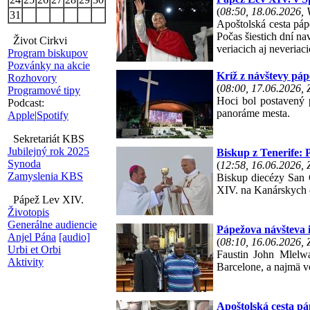
(
08:50, 18.06.2026,
31
Apoštolská cesta páp
Počas šiestich dní na
Život Cirkvi
veriacich aj neveriaci
Program biskupov
Pozvánky na akcie
Kríž z návštevy pá
Rozhovory
(
08:00, 17.06.2026,
Programové tipy
Hoci bol postavený p
Podcast:
panoráme mesta.
Apple
|
Spotify
Sekretariát KBS
Jubilejný rok 2025
Biskup z Tenerife: 
Synoda
(
12:58, 16.06.2026,
Zamyslenia KBS
Biskup diecézy San C
XIV. na Kanárskych 
Pápež Lev XIV.
Životopis
Generálne audiencie
Pápežova návšteva i
Anjel Pána
[audio]
(
08:10, 16.06.2026,
Urbi et Orbi
Faustin John Mlelwa
Aktivity
Barcelone, a najmä vo
Apoštolská cesta p