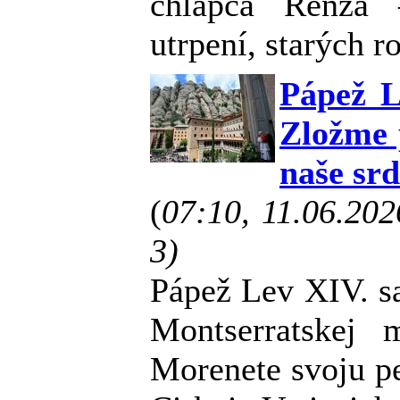
chlapca Renza 
utrpení, starých r
Pápež L
Zložme p
naše sr
(
07:10, 11.06.20
3)
Pápež Lev XIV. s
Montserratskej 
Morenete svoju pe