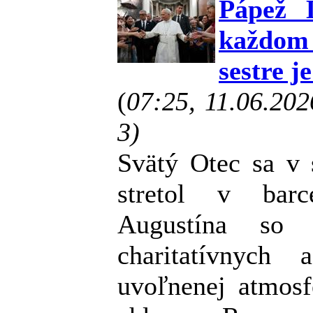
Pápež 
každom
sestre j
(
07:25, 11.06.20
3)
Svätý Otec sa v 
stretol v barc
Augustína so z
charitatívnych
uvoľnenej atmosf