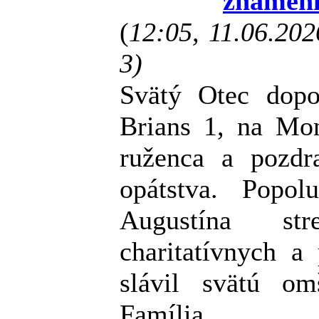
znamení
(
12:05, 11.06.20
3)
Svätý Otec dopol
Brians 1, na Mon
ruženca a pozdr
opátstva. Popo
Augustína st
charitatívnych a
slávil svätú o
Família.