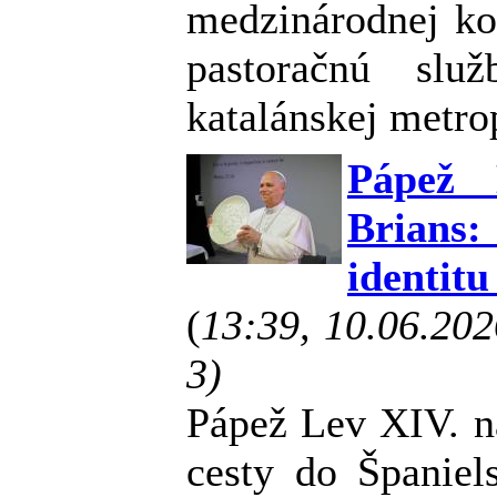
medzinárodnej ko
pastoračnú slu
katalánskej metro
Pápež 
Brians:
identitu
(
13:39, 10.06.20
3)
Pápež Lev XIV. na
cesty do Španiel