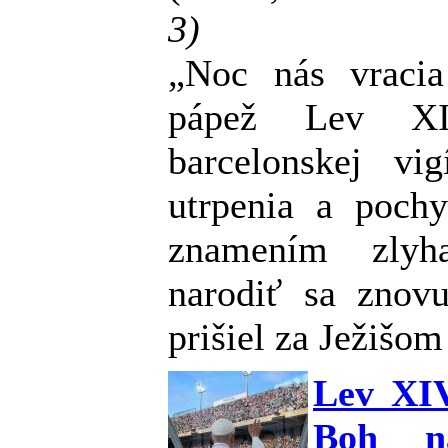
3)
„Noc nás vraci
pápež Lev XI
barcelonskej vig
utrpenia a pochy
znamením zlyha
narodiť sa znov
prišiel za Ježišom
Lev XIV
Boh n