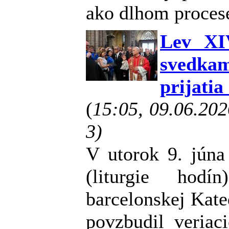
ako dlhom proces
Lev XI
svedkam
prijatia
(
15:05, 09.06.20
3)
V utorok 9. júna
(liturgie hod
barcelonskej Kate
povzbudil veriac