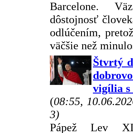
Barcelone. Vä
dôstojnosť človek
odlúčením, preto
väčšie než minulo
Štvrtý 
dobrov
vigília 
(
08:55, 10.06.20
3)
Pápež Lev XI