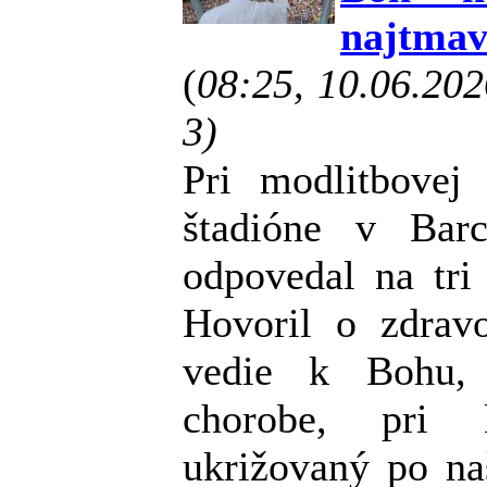
najtmav
(
08:25, 10.06.20
3)
Pri modlitbovej
štadióne v Bar
odpovedal na tri
Hovoril o zdrav
vedie k Bohu, 
chorobe, pri k
ukrižovaný po na