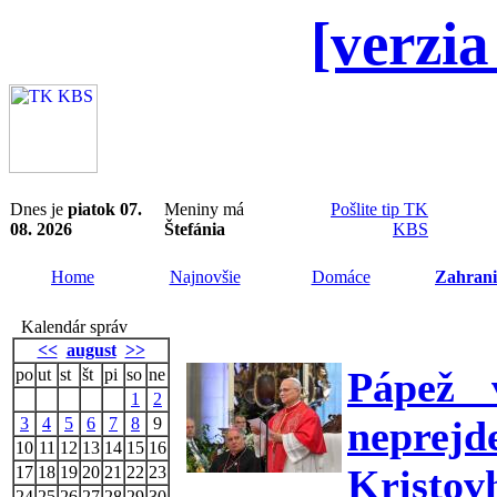
[verzia
Dnes je
piatok 07.
Meniny má
Pošlite tip TK
08. 2026
Štefánia
KBS
Home
Najnovšie
Domáce
Zahrani
Kalendár správ
<<
august
>>
Pápež 
po
ut
st
št
pi
so
ne
1
2
neprej
3
4
5
6
7
8
9
10
11
12
13
14
15
16
Kristov
17
18
19
20
21
22
23
24
25
26
27
28
29
30