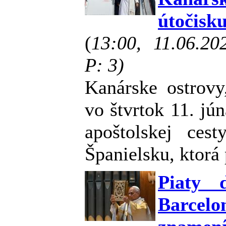
útočisk
(
13:00, 11.06.2
P: 3)
Kanárske ostrovy
vo štvrtok 11. jú
apoštolskej ce
Španielsku, ktorá 
Piaty d
Barcel