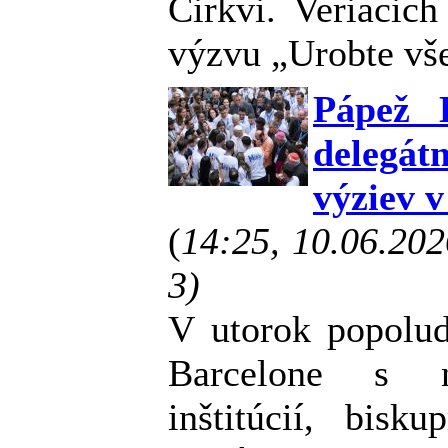
Cirkvi. Veriacic
výzvu „Urobte vše
Pápež 
deleg
výziev 
(
14:25, 10.06.20
3)
V utorok popolud
Barcelone s n
inštitúcií, bis