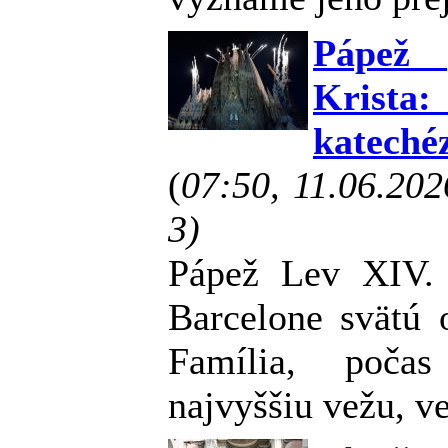
Pápež 
Krista
kateché
(
07:50, 11.06.20
3)
Pápež Lev XIV. 
Barcelone svätú 
Família, počas
najvyššiu vežu, ve