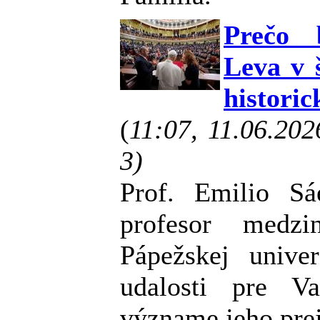
Prečo 
Leva v 
historic
(
11:07, 11.06.20
3)
Prof. Emilio Sá
profesor medzi
Pápežskej univer
udalosti pre V
význame jeho pre