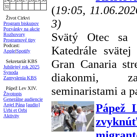
(
19:05, 11.06.20
31
Život Cirkvi
3)
Program biskupov
Pozvánky na akcie
Svätý Otec sa 
Rozhovory
Programové tipy
Podcast:
Katedrále sväte
Apple
|
Spotify
Gran Canaria str
Sekretariát KBS
Jubilejný rok 2025
Synoda
diakonmi, za
Zamyslenia KBS
seminaristami a p
Pápež Lev XIV.
Životopis
Generálne audiencie
Pápež 
Anjel Pána
[audio]
Urbi et Orbi
Aktivity
zvyknúť
migrant