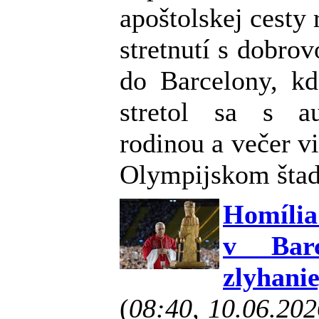
apoštolskej cesty
stretnutí s dobro
do Barcelony, kd
stretol sa s au
rodinou a večer v
Olympijskom štad
Homília
v Bar
zlyhanie
(
08:40, 10.06.20