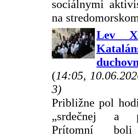
sociálnymi aktivi
na stredomorskom
Lev XI
Katalán
duchovn
(
14:05, 10.06.20
3)
Približne pol hod
„srdečnej a pr
Prítomní bol